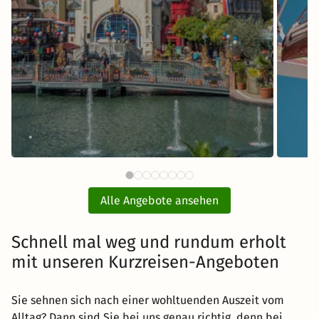
112 CHF
Europa-Park Eintritt mit Hotel
Fr
ab
Alle Angebote ansehen
inkl. Übernachtung und Frühstück
Schnell mal weg und rundum erholt
Zum Angebot
mit unseren Kurzreisen-Angeboten
Sie sehnen sich nach einer wohltuenden Auszeit vom
Alltag? Dann sind Sie bei uns genau richtig, denn bei