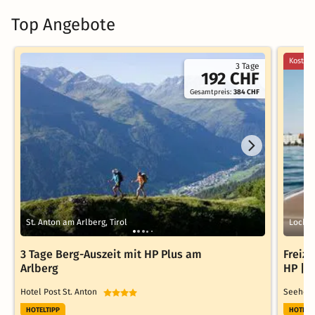
Top Angebote
Kostenl
3 Tage
192 CHF
Gesamtpreis:
384 CHF
St. Anton am Arlberg, Tirol
Lochau
3 Tage Berg-Auszeit mit HP Plus am
Freize
Arlberg
HP | 3
Hotel Post St. Anton
Seehote
HOTELTIPP
HOTELT