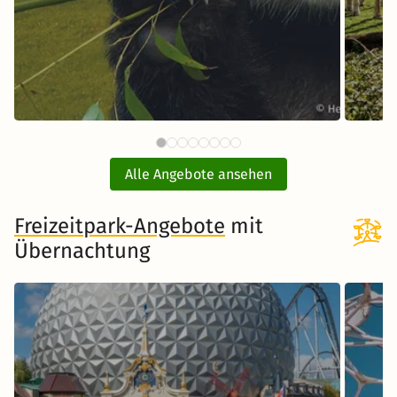
61 CHF
Tiergarten Schönbrunn Wien
Opel
ab
mit Hotel
Alle Angebote ansehen
ink
inkl. Übernachtung und Frühstück
Freizeitpark-Angebote
mit
Übernachtung
Zum Angebot