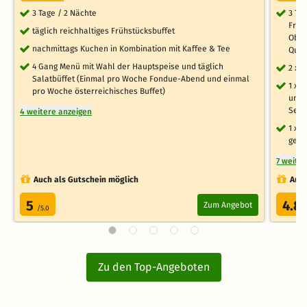
3 Tage / 2 Nächte
3 Ta
Früh
täglich reichhaltiges Frühstücksbuffet
Obst
nachmittags Kuchen in Kombination mit Kaffee & Tee
Qual
4 Gang Menü mit Wahl der Hauptspeise und täglich
2 x 
Salatbüffet (Einmal pro Woche Fondue-Abend und einmal
1 x 
pro Woche österreichisches Buffet)
und 
Seil
4 weitere anzeigen
1 x 
gelu
7 weite
Auch als Gutschein möglich
Auch
5
4.8
Zum Angebot
/5.0
Zu den Top-Angeboten