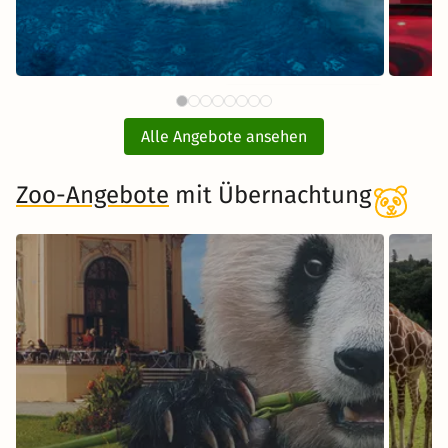
90 CHF
Börde Therme mit
ab
Übernachtung
Alle Angebote ansehen
inkl. Übernachtung und Frühstück
Zoo-Angebote
mit Übernachtung
Zum Angebot