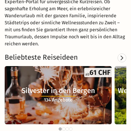
Experten-Portal für unvergessliche Kurzreisen. Ob
sagenhafte Erholung am Meer, ein erlebnisreicher
Wanderurlaub mit der ganzen Familie, inspirierende
Städtetrips oder sinnliche Wellnessstunden zu Zweit –
mit uns finden Sie garantiert Ihren ganz persönlichen
Traumurlaub, dessen Impulse noch weit bis in den Alltag
reichen werden.
Beliebteste Reiseideen
61 CHF
ab
Silvester in den Bergen
Wel
134 Angebote