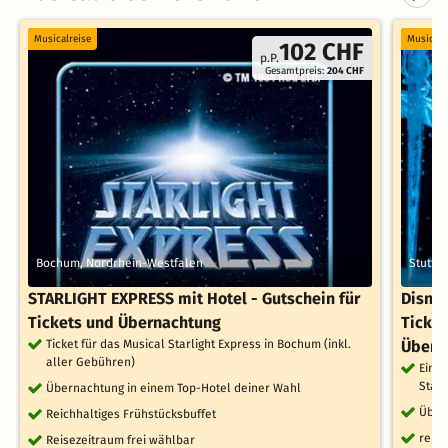
Musicalreise
Musicalr
102 CHF
p.P.
Gesamtpreis:
204 CHF
Bochum, Nordrhein-Westfalen
Stuttg
STARLIGHT EXPRESS mit Hotel - Gutschein für
Disney
Tickets und Übernachtung
Ticket
Ticket für das Musical Starlight Express in Bochum (inkl.
Übern
aller Gebühren)
Eintr
Stag
Übernachtung in einem Top-Hotel deiner Wahl
Über
Reichhaltiges Frühstücksbuffet
reich
Reisezeitraum frei wählbar