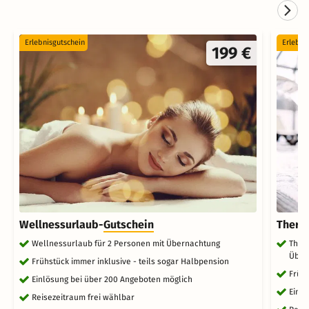
Erlebnisgutschein
Erlebni
199 €
Wellnessurlaub-
Gutschein
Therm
Wellnessurlaub für 2 Personen mit Übernachtung
Ther
Über
Frühstück immer inklusive - teils sogar Halbpension
Frühs
Einlösung bei über 200 Angeboten möglich
Einlö
Reisezeitraum frei wählbar