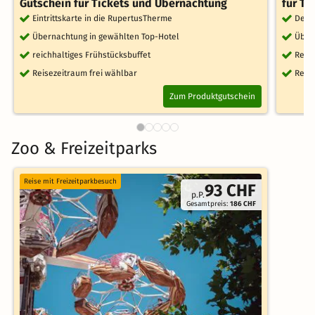
Gutschein für Tickets und Übernachtung
für Ti
Eintrittskarte in die RupertusTherme
Dein
Übernachtung in gewählten Top-Hotel
Über
reichhaltiges Frühstücksbuffet
Reich
Reisezeitraum frei wählbar
Reise
Zum Produktgutschein
Zoo & Freizeitparks
Reise mit Freizeitparkbesuch
93 CHF
p.P.
Gesamtpreis:
186 CHF