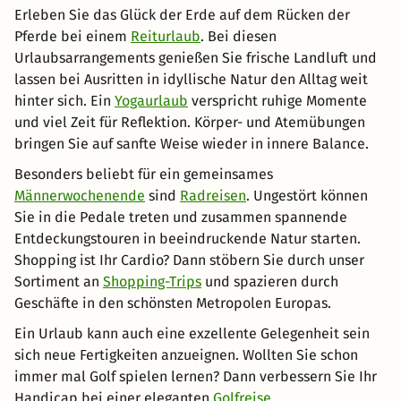
Erleben Sie das Glück der Erde auf dem Rücken der
Pferde bei einem
Reiturlaub
. Bei diesen
Urlaubsarrangements genießen Sie frische Landluft und
lassen bei Ausritten in idyllische Natur den Alltag weit
hinter sich. Ein
Yogaurlaub
verspricht ruhige Momente
und viel Zeit für Reflektion. Körper- und Atemübungen
bringen Sie auf sanfte Weise wieder in innere Balance.
Besonders beliebt für ein gemeinsames
Männerwochenende
sind
Radreisen
. Ungestört können
Sie in die Pedale treten und zusammen spannende
Entdeckungstouren in beeindruckende Natur starten.
Shopping ist Ihr Cardio? Dann stöbern Sie durch unser
Sortiment an
Shopping-Trips
und spazieren durch
Geschäfte in den schönsten Metropolen Europas.
Ein Urlaub kann auch eine exzellente Gelegenheit sein
sich neue Fertigkeiten anzueignen. Wollten Sie schon
immer mal Golf spielen lernen? Dann verbessern Sie Ihr
Handicap bei einer eleganten
Golfreise
.