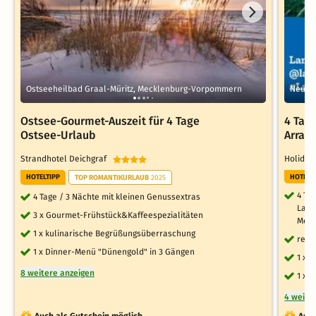
Ostseeheilbad Graal-Müritz, Mecklenburg-Vorpommern
Neuss,
Ostsee-Gourmet-Auszeit für 4 Tage
4 Tage
Ostsee-Urlaub
Arran
Strandhotel Deichgraf
Holiday
HOTELTIPP
HOTELT
TOP ROMANTIKURLAUB
2025
4 Ta
4 Tage / 3 Nächte mit kleinen Genussextras
Lage
3 x Gourmet-Frühstück&Kaffeespezialitäten
Mete
1 x kulinarische Begrüßungsüberraschung
reic
1 x Dinner-Menü "Dünengold" in 3 Gängen
1 x 
8 weitere anzeigen
1 x 
4 weite
Auch als Gutschein möglich
Auch