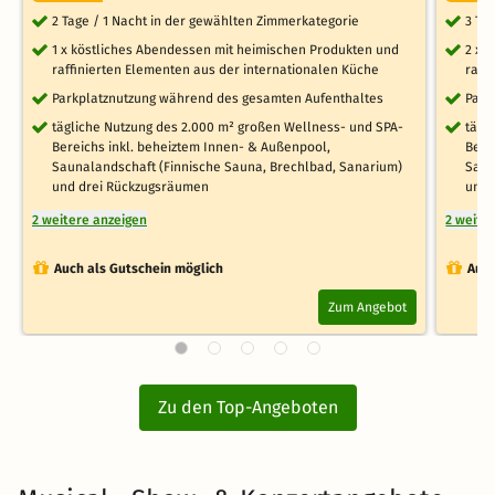
2 Tage / 1 Nacht in der gewählten Zimmerkategorie
3 Ta
1 x köstliches Abendessen mit heimischen Produkten und
2 x 
raffinierten Elementen aus der internationalen Küche
raff
Parkplatznutzung während des gesamten Aufenthaltes
Park
tägliche Nutzung des 2.000 m² großen Wellness- und SPA-
tägl
Bereichs inkl. beheiztem Innen- & Außenpool,
Bere
Saunalandschaft (Finnische Sauna, Brechlbad, Sanarium)
Saun
und drei Rückzugsräumen
und 
2 weitere anzeigen
2 weite
Auch als Gutschein möglich
Auch
Zum Angebot
Zu den Top-Angeboten