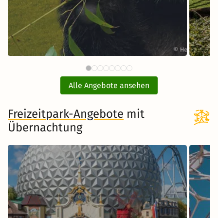
61 CHF
Tiergarten Schönbrunn Wien
Opel
ab
mit Hotel
Alle Angebote ansehen
ink
inkl. Übernachtung und Frühstück
Freizeitpark-Angebote
mit
Übernachtung
Zum Angebot