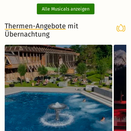
84 CHF
ab
Ticket und Hotel
Alle Musicals anzeigen
Musical in Stuttgart
Thermen-Angebote
mit
Übernachtung
Zum Musical