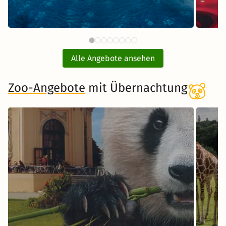
90 CHF
Börde Therme mit
ab
Übernachtung
Alle Angebote ansehen
inkl. Übernachtung und Frühstück
Zoo-Angebote
mit Übernachtung
Zum Angebot