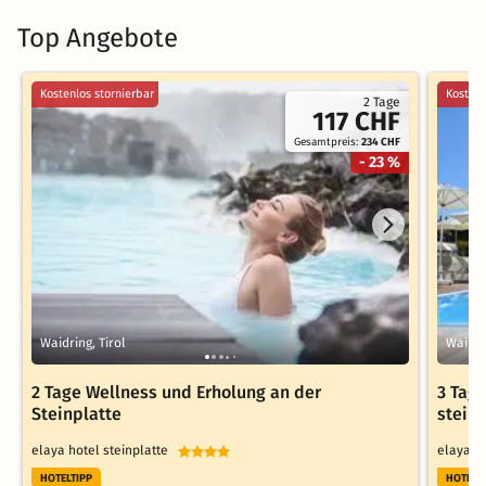
Top Angebote
Kostenlos stornierbar
Kostenl
2 Tage
117 CHF
Gesamtpreis:
234 CHF
- 23 %
Waidring, Tirol
Waidri
2 Tage Wellness und Erholung an der
3 Tag
Steinplatte
stein
elaya hotel steinplatte
elaya h
HOTELTIPP
HOTELT