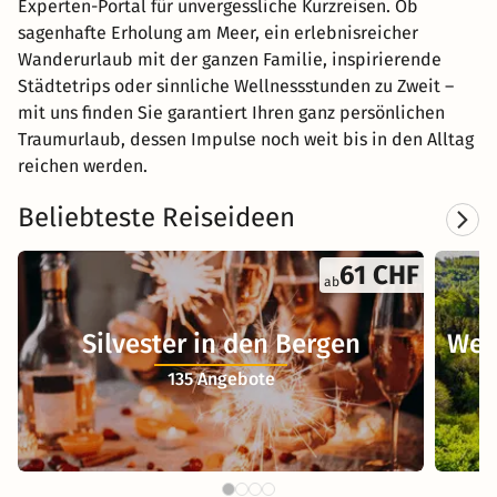
Experten-Portal für unvergessliche Kurzreisen. Ob
sagenhafte Erholung am Meer, ein erlebnisreicher
Wanderurlaub mit der ganzen Familie, inspirierende
Städtetrips oder sinnliche Wellnessstunden zu Zweit –
mit uns finden Sie garantiert Ihren ganz persönlichen
Traumurlaub, dessen Impulse noch weit bis in den Alltag
reichen werden.
Beliebteste Reiseideen
61 CHF
ab
Silvester in den Bergen
Wel
135 Angebote