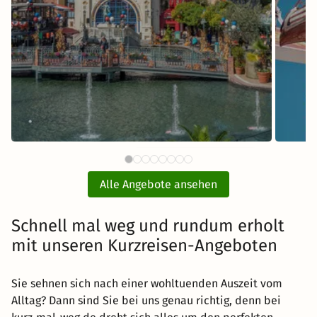
112 CHF
Europa-Park Eintritt mit Hotel
Fr
ab
Alle Angebote ansehen
inkl. Übernachtung und Frühstück
Schnell mal weg und rundum erholt
Zum Angebot
mit unseren Kurzreisen-Angeboten
Sie sehnen sich nach einer wohltuenden Auszeit vom
Alltag? Dann sind Sie bei uns genau richtig, denn bei