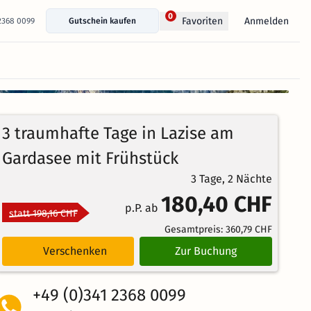
0
Anmelden
Favoriten
 2368 0099
Gutschein kaufen
+ 6 Fotos anzeigen
100%
5
1
Echte
/5
3 traumhafte Tage in Lazise am
Bewertungen
Weiterempfehlung
Ausgezeichnet
Gardasee mit Frühstück
3 Tage, 2 Nächte
180,40 CHF
p.P. ab
statt 198,16 CHF
Gesamtpreis:
360,79 CHF
Verschenken
Zur Buchung
+49 (0)341 2368 0099