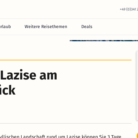
+49 (0)341
urlaub
Weitere Reisethemen
Deals
 Lazise am
ück
dyllischen Landschaft rund um Lazise können Sie 3 Tage