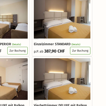
UPERIOR
Einzelzimmer STANDARD
(Details)
(Details)
F
387,90 CHF
Zur Buchung
Zur Buchung
p.P. ab
LUXE mit Balkon
Vierbettzimmer DELUXE mit Balkon