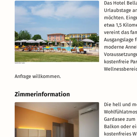
Das Hotel Bella
Urlaubstage a
möchten. Einge
etwa 1,5 Kilom
vereint das fa
Ausgangslage f
moderne Anneh
Voraussetzunge
kostenfreie Pa
Wellnessbereic
Anfrage willkommen.
Zimmerinformation
Die hell und 
Wohlfühlatmos
Gardasee zum E
Balkon oder ei
kostenfreies 