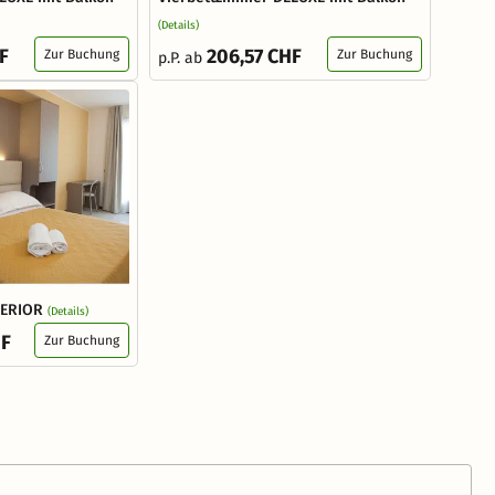
(Details)
F
206,57 CHF
Zur Buchung
Zur Buchung
p.P. ab
PERIOR
(Details)
HF
Zur Buchung