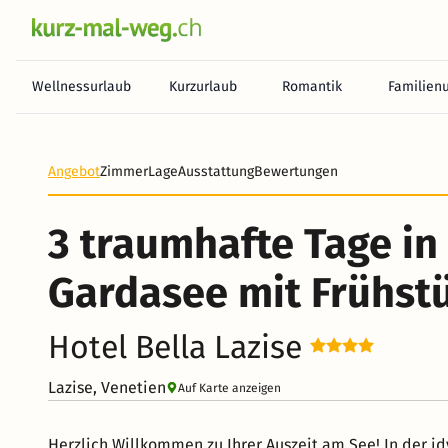
Wellnessurlaub
Kurzurlaub
Romantik
Familien
Angebot
Zimmer
Lage
Ausstattung
Bewertungen
3 traumhafte Tage in
Gardasee mit Frühst
Hotel Bella Lazise
Lazise, Venetien
Auf Karte anzeigen
Herzlich Willkommen zu Ihrer Auszeit am See! In der i