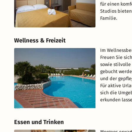
für einen komf
Studios bieten
Familie.
Wellness & Freizeit
Im Wellnessber
Freuen Sie sic
sowie stilvoll
gebucht werde
und der gepfl
Für aktive Url
sich die Umge
erkunden lasse
Essen und Trinken
Morgens erwart