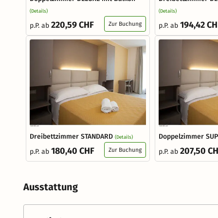
(Details)
(Details)
220,59 CHF
194,42 CH
Zur Buchung
p.P. ab
p.P. ab
Dreibettzimmer STANDARD
Doppelzimmer SU
(Details)
180,40 CHF
207,50 C
Zur Buchung
p.P. ab
p.P. ab
Ausstattung