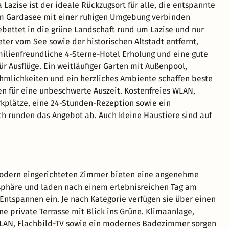
 Lazise ist der ideale Rückzugsort für alle, die entspannte
m Gardasee mit einer ruhigen Umgebung verbinden
bettet in die grüne Landschaft rund um Lazise und nur
eter vom See sowie der historischen Altstadt entfernt,
milienfreundliche 4-Sterne-Hotel Erholung und eine gute
ür Ausflüge. Ein weitläufiger Garten mit Außenpool,
mlichkeiten und ein herzliches Ambiente schaffen beste
n für eine unbeschwerte Auszeit. Kostenfreies WLAN,
rkplätze, eine 24-Stunden-Rezeption sowie ein
h runden das Angebot ab. Auch kleine Haustiere sind auf
modern eingerichteten Zimmer bieten eine angenehme
phäre und laden nach einem erlebnisreichen Tag am
ntspannen ein. Je nach Kategorie verfügen sie über einen
ne private Terrasse mit Blick ins Grüne. Klimaanlage,
WLAN, Flachbild-TV sowie ein modernes Badezimmer sorgen