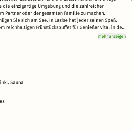
ie die einzigartige Umgebung und die zahlreichen
rem Partner oder der gesamten Familie zu machen.
ügen Sie sich am See. In Lazise hat jeder seinen Spaß.
em reichhaltigen Frühstücksbuffet für Genießer vital in den
ine entspannte Atmosphäre für einen einzigartigen Urlaub.
mehr anzeigen
hönen Lazise.
inkl. Sauna
es