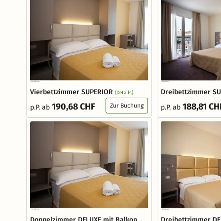
Vierbettzimmer SUPERIOR
Dreibettzimmer S
(Details)
190,68 CHF
188,81 CH
Zur Buchung
p.P. ab
p.P. ab
Doppelzimmer DELUXE mit Balkon
Dreibettzimmer DE