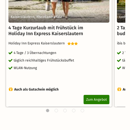
Kaiserslautern, Rheinland-Pfalz
Ludwi
4 Tage Kurzurlaub mit Frühstück im
2 Tage
Holiday Inn Express Kaiserslautern
budge
Holiday Inn Express Kaiserslautern
ibis bu
4 Tage / 3 Übernachtungen
2 Ta
täglich reichhaltiges Frühstücksbuffet
tägl
WLAN-Nutzung
WLA
Auch als Gutschein möglich
Auch
Zum Angebot