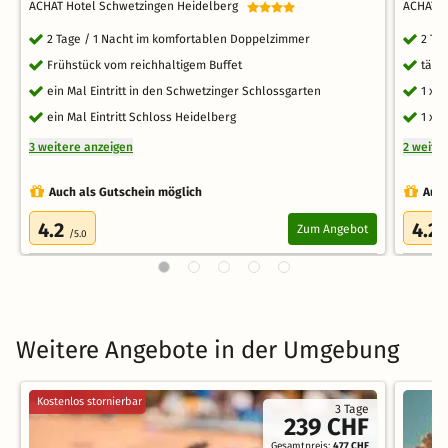
ACHAT Hotel Schwetzingen Heidelberg
ACHAT H
2 Tage / 1 Nacht im komfortablen Doppelzimmer
2 Ta
Frühstück vom reichhaltigem Buffet
tägl
ein Mal Eintritt in den Schwetzinger Schlossgarten
1 x 
ein Mal Eintritt Schloss Heidelberg
1 x 
3 weitere anzeigen
2 weite
Auch als Gutschein möglich
Auch
4.2
4.2
Zum Angebot
/5.0
/
Weitere Angebote in der Umgebung
Kostenlos stornierbar
3 Tage
239 CHF
Gesamtpreis:
477 CHF