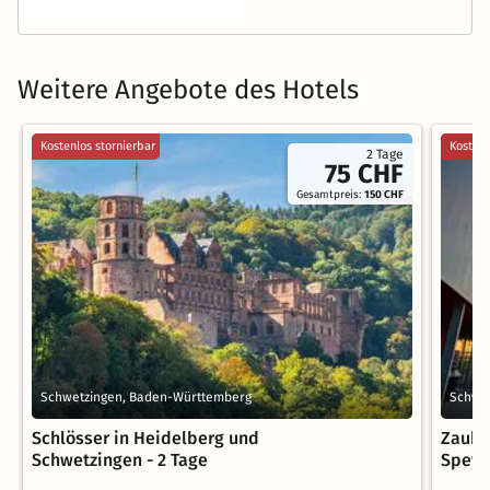
Weitere Angebote des Hotels
Kostenlos stornierbar
Kostenl
2 Tage
75 CHF
Gesamtpreis:
150 CHF
Schwetzingen, Baden-Württemberg
Schwe
Schlösser in Heidelberg und
Zaube
Schwetzingen - 2 Tage
Speyer