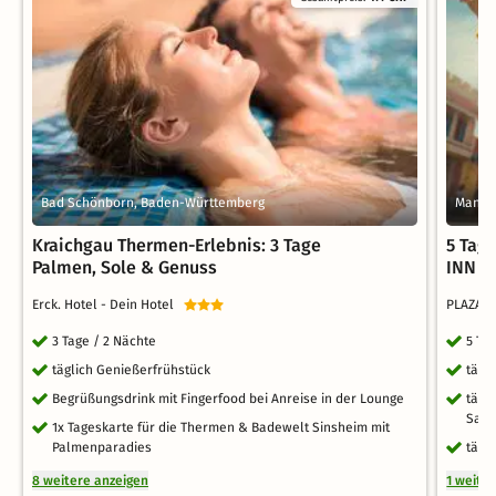
Bad Schönborn, Baden-Württemberg
Mannh
Kraichgau Thermen-Erlebnis: 3 Tage
5 Tag
Palmen, Sole & Genuss
INN M
Erck. Hotel - Dein Hotel
PLAZA 
3 Tage / 2 Nächte
5 Ta
täglich Genießerfrühstück
tägl
Begrüßungsdrink mit Fingerfood bei Anreise in der Lounge
tägl
Sau
1x Tageskarte für die Thermen & Badewelt Sinsheim mit
Palmenparadies
tägl
8 weitere anzeigen
1 weite