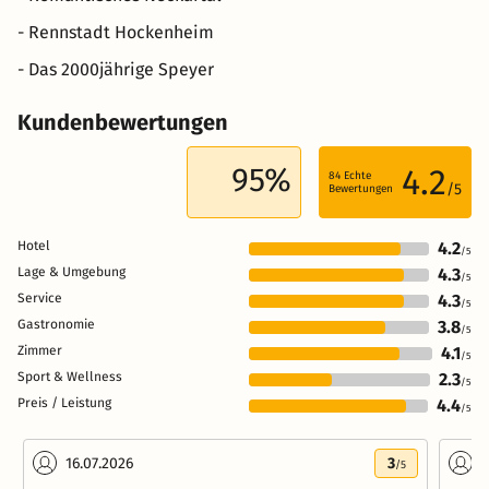
- Rennstadt Hockenheim
- Das 2000jährige Speyer
Kundenbewertungen
95%
4.2
84
Echte
/5
Bewertungen
Hotel
4.2
/5
Lage & Umgebung
4.3
/5
Service
4.3
/5
Gastronomie
3.8
/5
Zimmer
4.1
/5
Sport & Wellness
2.3
/5
Preis / Leistung
4.4
/5
16.07.2026
3
0
/5