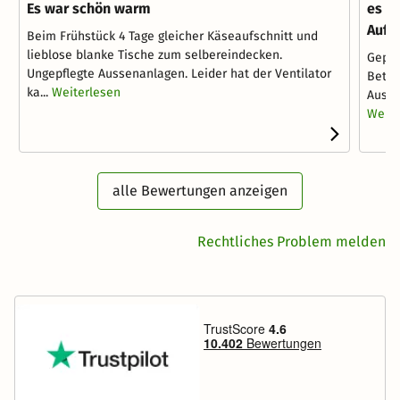
Es war schön warm
es w
Aufe
Beim Frühstück 4 Tage gleicher Käseaufschnitt und
lieblose blanke Tische zum selbereindecken.
Gepfl
Ungepflegte Aussenanlagen. Leider hat der Ventilator
Betri
ka...
Weiterlesen
Ausfl
Weite
alle Bewertungen anzeigen
Rechtliches Problem melden