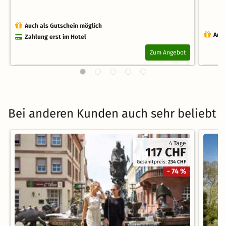
Auch als Gutschein möglich
Auch
Zahlung erst im Hotel
Zum Angebot
Bei anderen Kunden auch sehr beliebt
4 Tage
117 CHF
Gesamtpreis:
234 CHF
- 74 %