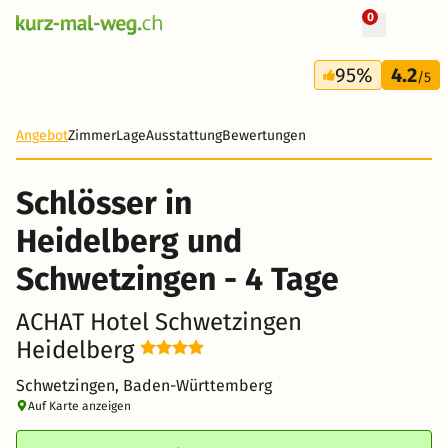
0
+ 31 Fotos
4 Tage
95%
4.2
162 CHF
/5
Angebot
Zimmer
Lage
Ausstattung
Bewertungen
Schlösser in
Heidelberg und
Schwetzingen - 4 Tage
ACHAT Hotel Schwetzingen
Heidelberg
Schwetzingen, Baden-Württemberg
Auf Karte anzeigen