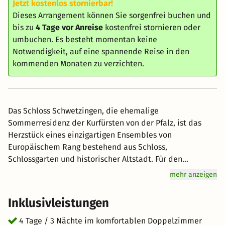
Jetzt kostenlos stornierbar!
Dieses Arrangement können Sie sorgenfrei buchen und
bis zu
4 Tage vor Anreise
kostenfrei stornieren oder
umbuchen. Es besteht momentan keine
Notwendigkeit, auf eine spannende Reise in den
kommenden Monaten zu verzichten.
Das Schloss Schwetzingen, die ehemalige
Sommerresidenz der Kurfürsten von der Pfalz, ist das
Herzstück eines einzigartigen Ensembles von
Europäischem Rang bestehend aus Schloss,
Schlossgarten und historischer Altstadt. Für den
Schwetzinger Schlossgarten, in unmittelbarer
mehr anzeigen
Nachbarschaft zum Hotel, haben wir den Eintritt im
Arrangement bereits inkludiert. Welzberühmt ist
Inklusivleistungen
Heidelberg mit Schloss und historischer Altstadt. Auch
die nahe gelegenen Städte Speyer mit Dom sowie die
4 Tage / 3 Nächte im komfortablen Doppelzimmer