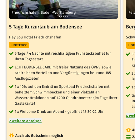
5 Tage Kurzurlaub am Bodensee
Bergs
Hey Lou Hotel Friedrichshafen
Schwarz
HOTELTIPP
HOTELT
5 Tage / 4 Nächte mit reichhaltigem Frühstücksbuffet für
5 Ta
Ihren Tagesstart
Früh
Kaff
ECHT BODENSEE CARD mit freier Nutzung des ÖPNV sowie
zahlreichen Vorteilen und Vergünstigungen bei rund 185
3 x 
Ausflugszielen
Buff
1 x 10% auf den Eintritt im Sportbad Friedrichshafen mit
1 x 
beheiztem Schwimmbecken und einer Vielzahl an
tägl
Wasserattraktionen auf 1.200 Quadratmetern (im Zuge Ihrer
Indo
Gästekarte)
Leih
1 x Welcome Drink am Abend - geöffnet 18:30-22 Uhr
4 weite
2 weitere anzeigen
Auch
Auch als Gutschein möglich
Zahl
4.1
4.6
Zum Angebot
/5.0