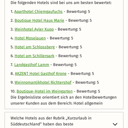
3.
Weinhotel Ayler Kupp
- Bewertung: 5
4.
Hotel Moselauen
- Bewertung: 5
5.
Hotel am Schlossberg
- Bewertung: 5
6.
Hotel am Schillerpark
- Bewertung: 5
7.
Landgasthof Lamm
- Bewertung: 5
8.
AKZENT Hotel Gasthof Krone
- Bewertung: 5
9.
Weinromantikhotel Richtershof
- Bewertung: 5
10.
Boutique-Hotel im Weingarten
- Bewertung: 5
Die Ergebnisliste orientiert sich an den Hotelbewertungen
unserer Kunden aus dem Bereich: Hotel allgemein
Welche Hotels aus der Rubrik „Kurzurlaub in
Süddeutschland“ haben das beste
Preis-/Leistungsverhältnis?
In folgenden Hotels bekommen Sie das meiste für Ihr
Welche Hotels aus der Rubrik „Kurzurlaub in
Geld: