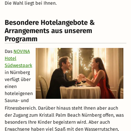
Arrangements aus unserem
Programm
Das
NOVINA
Hotel
Südwestpark
in Nürnberg
verfügt über
einen
hoteleigenen
Sauna- und
Fitnessbereich. Darüber hinaus steht Ihnen aber auch
der Zugang zum Kristall Palm Beach Nürnberg offen, was
besonders Ihre Kinder begeistern wird. Aber auch
Erwachsene haben viel Spaß mit den Wasserrutschen,
dem Wellenbad und den Whirlpools der Außenanlage.
Das
Altstadtmitte Hotel
in Dinkelsbühl ist in einem
renovierten Gebäude aus dem 15. Jahrhundert