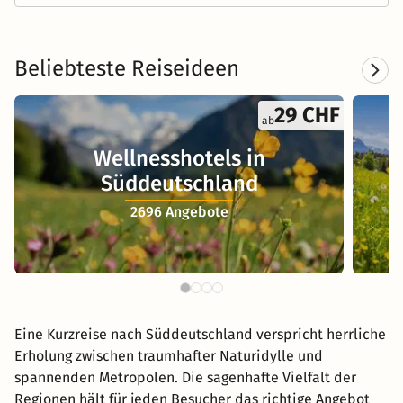
29 CHF
ab
Wellnesshotels in
Süddeutschland
2696 Angebote
Eine Kurzreise nach Süddeutschland verspricht herrliche
Erholung zwischen traumhafter Naturidylle und
spannenden Metropolen. Die sagenhafte Vielfalt der
Regionen hält für jeden Besucher das richtige Angebot
bereit. Wir haben für Sie die schönsten Arrangements
von Bayern bis Baden-Württemberg zusammengestellt,
damit Sie Ihre Auszeit so richtig genießen können!