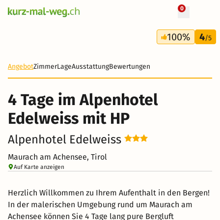
0
+ 10 Fotos
4 Tage
100%
4
332 CHF
/5
-15%
Angebot
Zimmer
Lage
Ausstattung
Bewertungen
4 Tage im Alpenhotel
Edelweiss mit HP
Alpenhotel Edelweiss
Maurach am Achensee, Tirol
Auf Karte anzeigen
Herzlich Willkommen zu Ihrem Aufenthalt in den Bergen!
In der malerischen Umgebung rund um Maurach am
Achensee können Sie 4 Tage lang pure Bergluft