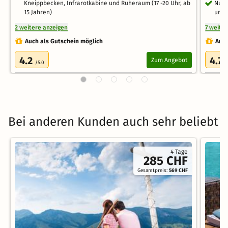
Kneippbecken, Infrarotkabine und Ruheraum (17 -20 Uhr, ab
Nutz
15 Jahren)
und 
2 weitere anzeigen
7 weite
Auch als Gutschein möglich
Auch
4.2
4.7
Zum Angebot
/5.0
/
Bei anderen Kunden auch sehr beliebt
4 Tage
285 CHF
Gesamtpreis:
569 CHF