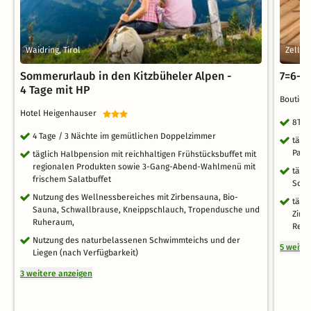
Waidring, Tirol
Zell a
Sommerurlaub in den Kitzbüheler Alpen -
7=6-D
4 Tage mit HP
Boutiqu
Hotel Heigenhauser
8Tag
4 Tage / 3 Nächte im gemütlichen Doppelzimmer
tägl
Part
täglich Halbpension mit reichhaltigen Frühstücksbuffet mit
regionalen Produkten sowie 3-Gang-Abend-Wahlmenü mit
tägl
frischem Salatbuffet
Schi
Nutzung des Wellnessbereiches mit Zirbensauna, Bio-
tägl
Sauna, Schwallbrause, Kneippschlauch, Tropendusche und
Zirb
Ruheraum,
Rege
Nutzung des naturbelassenen Schwimmteichs und der
5 weite
Liegen (nach Verfügbarkeit)
3 weitere anzeigen