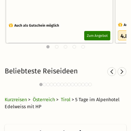
Auch
Auch als Gutschein möglich
4.8
Zum Angebot
Beliebteste Reiseideen
Kurzurlaub in den Bergen
5377 Angebote
23 CHF
ab
Kurzreisen
>
Österreich
>
Tirol
> 5 Tage im Alpenhotel
Edelweiss mit HP