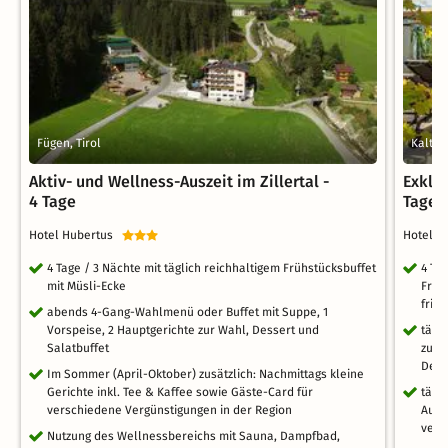
Fügen, Tirol
Kalten
Aktiv- und Wellness-Auszeit im Zillertal -
Exklu
4 Tage
Tage i
Hotel Hubertus
Hotel 
4 Tage / 3 Nächte mit täglich reichhaltigem Frühstücksbuffet
4 Tag
mit Müsli-Ecke
Früh
fris
abends 4-Gang-Wahlmenü oder Buffet mit Suppe, 1
Vorspeise, 2 Hauptgerichte zur Wahl, Dessert und
tägl
Salatbuffet
zur 
Dess
Im Sommer (April-Oktober) zusätzlich: Nachmittags kleine
Gerichte inkl. Tee & Kaffee sowie Gäste-Card für
tägl
verschiedene Vergünstigungen in der Region
Auße
vers
Nutzung des Wellnessbereichs mit Sauna, Dampfbad,