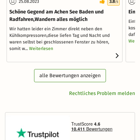
25.08.2023
3.8
2
/5
Schöne Gegend am Achen See Baden und
Ein 
Radfahren,Wandern alles möglich
Einfa
koste
Wir hatten leider ein Zimmer direkt neben den
dafür 
Kühlkompressoren,diese liefen Tag und Nacht und
Weite
waren selbst bei geschlossenen Fenster zu hören,
somit w...
Weiterlesen
alle Bewertungen anzeigen
Rechtliches Problem melden