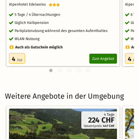
Alpenhotel Edelweiss
Alpenh
5 Tage / 4 Übernachtungen
6 Ta
täglich Halbpension
tägl
Parkplatznutzung während des gesamten Aufenthaltes
Park
WLAN-Nutzung
WLA
Auch als Gutschein möglich
Auch
4
4
Zum Angebot
/5.0
/5.0
Weitere Angebote in der Umgebung
4 Tage
224 CHF
Gesamtpreis:
447 CHF