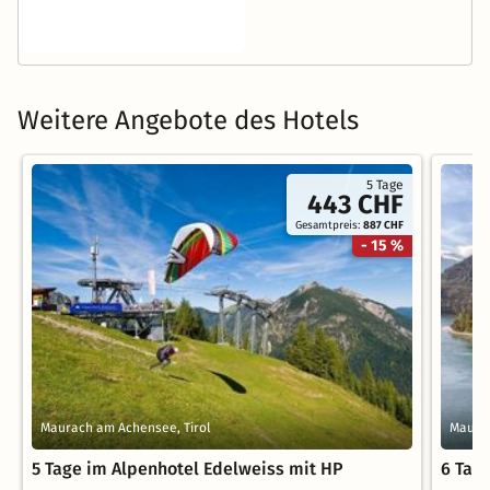
Weitere Angebote des Hotels
5 Tage
443 CHF
Gesamtpreis:
887 CHF
- 15 %
Maurach am Achensee, Tirol
Maurac
5 Tage im Alpenhotel Edelweiss mit HP
6 Tag