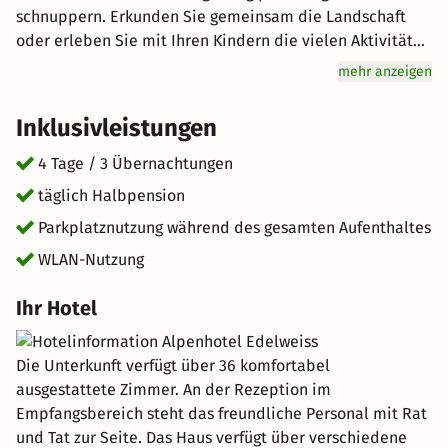
schnuppern. Erkunden Sie gemeinsam die Landschaft
oder erleben Sie mit Ihren Kindern die vielen Aktivitäten
die vor Ort auf Sie warten. Genuss wird hier groß
mehr anzeigen
geschrieben: Lassen Sie sich vom Halbpension-Angebot
verwöhnen. Freuen Sie sich auf hervorragenden Service
Inklusivleistungen
und eine entspannte Atmosphäre bei Ihrem
unvergesslichen Urlaub in den Bergen. kurz-mal-weg.de
4 Tage / 3 Übernachtungen
wünscht Ihnen einen tollen Aufenthalt im schönen
täglich Halbpension
Maurach am Achensee.
Parkplatznutzung während des gesamten Aufenthaltes
WLAN-Nutzung
Ihr Hotel
Die Unterkunft verfügt über 36 komfortabel
ausgestattete Zimmer. An der Rezeption im
Empfangsbereich steht das freundliche Personal mit Rat
und Tat zur Seite. Das Haus verfügt über verschiedene