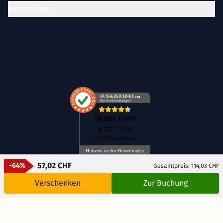
Rechtliches
AUSGEZEICHNET
.org
Kundenbewertungen
SEHR GUT
4.57
/ 5.00
5.354 Bewertungen
Hinweis zu den Bewertungen
57,02 CHF
-64%
Gesamtpreis: 114,03 CHF
Verschenken
Zur Buchung
DE
CH
AT