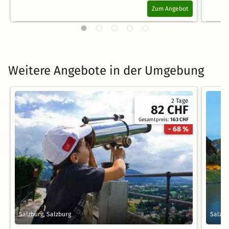
Zum Angebot
Weitere Angebote in der Umgebung
2 Tage
82 CHF
Gesamtpreis:
163 CHF
- 68 %
Salzburg, Salzburg
Salzbu