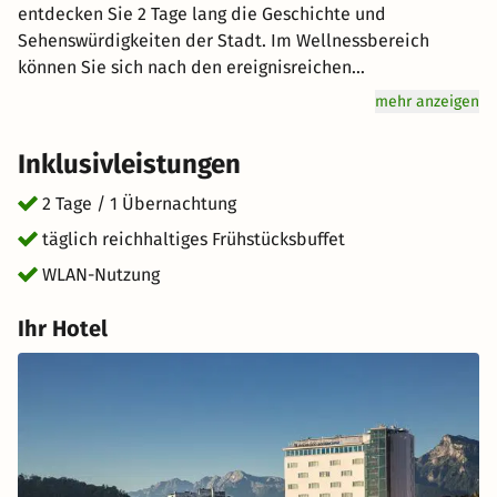
entdecken Sie 2 Tage lang die Geschichte und
Sehenswürdigkeiten der Stadt. Im Wellnessbereich
können Sie sich nach den ereignisreichen
Entdeckungstouren ganz entspannt zurücklehnen. Genuss
mehr anzeigen
wird hier groß geschrieben: Starten Sie mit einem
reichhaltigen Frühstücksbuffet für Genießer vital in den
Inklusivleistungen
Tag. Freuen Sie sich auf hervorragenden Service und eine
entspannte Atmosphäre für einen unvergesslichen
2 Tage / 1 Übernachtung
Urlaub. kurz-mal-weg.de wünscht Ihnen einen tollen
täglich reichhaltiges Frühstücksbuffet
Aufenthalt im schönen Salzburg.
WLAN-Nutzung
Ihr Hotel