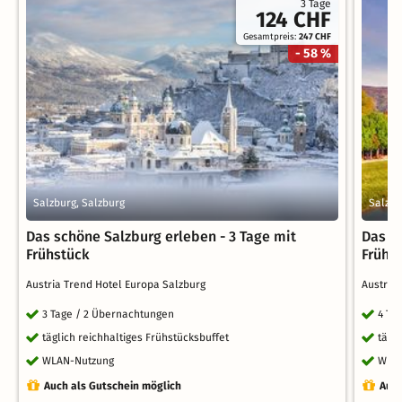
3 Tage
124 CHF
Gesamtpreis:
247 CHF
- 58 %
Salzburg, Salzburg
Salzbu
Das schöne Salzburg erleben - 3 Tage mit
Das s
Frühstück
Frühs
Austria Trend Hotel Europa Salzburg
Austria
3 Tage / 2 Übernachtungen
4 Ta
täglich reichhaltiges Frühstücksbuffet
tägl
WLAN-Nutzung
WLA
Auch als Gutschein möglich
Auch