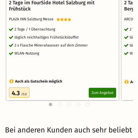
2 Tage im FourSide Hotel Salzburg mit
2 Tag
Frühstück
Bergk
PLAZA INN Salzburg Messe
ARCOTEL
2 Tage / 1 Übernachtung
2 Ta
täglich reichhaltiges Frühstücksbuffet
tägl
2 x Flasche Mineralwasser auf dem Zimmer
tägl
WLAN-Nutzung
WLA
Auch als Gutschein möglich
Auch
4.3
Zum Angebot
/5.0
Bei anderen Kunden auch sehr beliebt