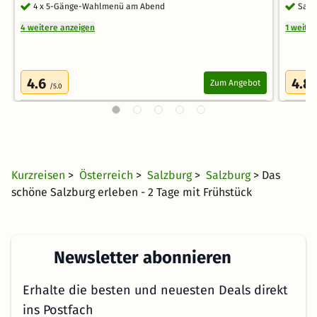
4 x 5-Gänge-Wahlmenü am Abend
Saun
4 weitere anzeigen
1 weite
4.6
4.8
Zum Angebot
/5.0
Kurzreisen
>
Österreich
>
Salzburg
>
Salzburg
> Das
schöne Salzburg erleben - 2 Tage mit Frühstück
Newsletter abonnieren
Erhalte die besten und neuesten Deals direkt
ins Postfach