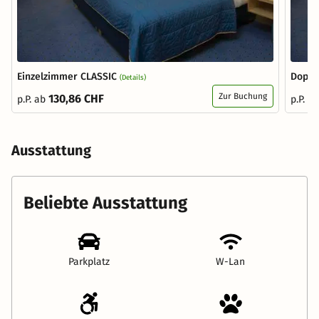
Einzelzimmer CLASSIC
Doppe
(Details)
Zur Buchung
130,86 CHF
p.P. ab
p.P. a
Ausstattung
Beliebte Ausstattung
Parkplatz
W-Lan