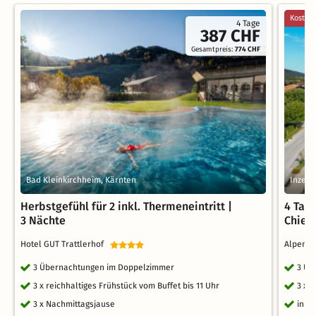
Kostenl
4 Tage
387 CHF
Gesamtpreis:
774 CHF
Bad Kleinkirchheim, Kärnten
Inzell
Herbstgefühl für 2 inkl. Thermeneintritt |
4 Tage
3 Nächte
Chiem
Hotel GUT Trattlerhof
Alpenli
3 Übernachtungen im Doppelzimmer
3 Üb
3 x reichhaltiges Frühstück vom Buffet bis 11 Uhr
3 x 
3 x Nachmittagsjause
inkl