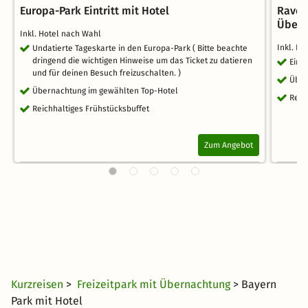
Europa-Park Eintritt mit Hotel
Raven
Übern
Inkl. Hotel nach Wahl
Inkl. H
Undatierte Tageskarte in den Europa-Park ( Bitte beachte
dringend die wichtigen Hinweise um das Ticket zu datieren
Eint
und für deinen Besuch freizuschalten. )
Über
Übernachtung im gewählten Top-Hotel
Reic
Reichhaltiges Frühstücksbuffet
Zum Angebot
Kurzreisen
>
Freizeitpark mit Übernachtung
> Bayern
Park mit Hotel