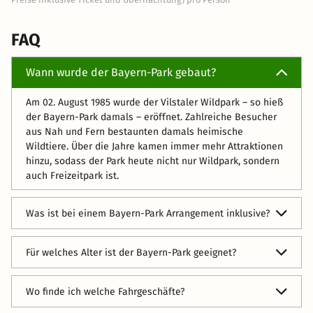
FAQ
Wann wurde der Bayern-Park gebaut?
Am 02. August 1985 wurde der Vilstaler Wildpark – so hieß
der Bayern-Park damals – eröffnet. Zahlreiche Besucher
aus Nah und Fern bestaunten damals heimische
Wildtiere. Über die Jahre kamen immer mehr Attraktionen
hinzu, sodass der Park heute nicht nur Wildpark, sondern
auch Freizeitpark ist.
Was ist bei einem Bayern-Park Arrangement inklusive?
Der Eintritt in den Park, die Übernachtung in einem
Für welches Alter ist der Bayern-Park geeignet?
nahegelegenen Hotel und das Familienfrühstück am
nächsten Morgen, oft in Form eines Buffets, sind
Der Bayern Park ist aufgrund seiner unterschiedlichen
inklusive.
Wo finde ich welche Fahrgeschäfte?
Attraktionen, von Tiergehegen bis hin zu Achterbahnen
und einem Freefall Tower für Kinder unterschiedlichsten