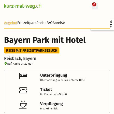
0
+ 35 Fotos
Ticket + Hotel
Angebot
Freizeitpark
Preise
FAQ
Anreise
86 CHF
Bayern Park mit Hotel
REISE MIT FREIZEITPARKBESUCH
Reisbach, Bayern
Auf Karte anzeigen
Unterbringung
Übernachtung im 3- bis 5-Sterne Hotel
Ticket
für Freizeitpark-Eintritt
Verpflegung
Inkl. Frühstück