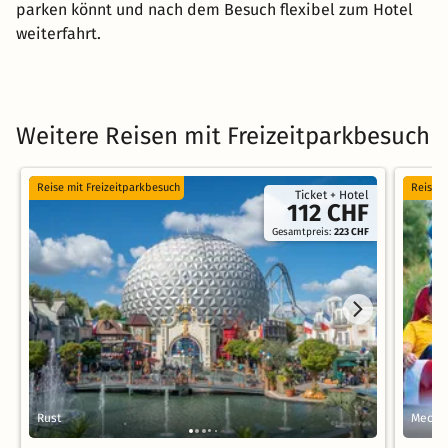
parken könnt und nach dem Besuch flexibel zum Hotel
weiterfahrt.
Weitere Reisen mit Freizeitparkbesuch
Reise mit Freizeitparkbesuch
Reise m
Ticket + Hotel
112 CHF
Gesamtpreis:
223 CHF
Rust
Mecke