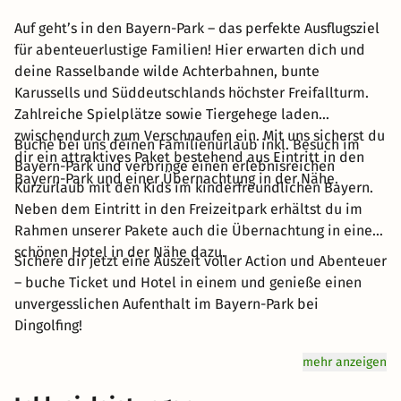
Auf geht’s in den Bayern-Park – das perfekte Ausflugsziel
für abenteuerlustige Familien! Hier erwarten dich und
deine Rasselbande wilde Achterbahnen, bunte
Karussells und Süddeutschlands höchster Freifallturm.
Zahlreiche Spielplätze sowie Tiergehege laden
zwischendurch zum Verschnaufen ein. Mit uns sicherst du
Buche bei uns deinen Familienurlaub inkl. Besuch im
dir ein attraktives Paket bestehend aus Eintritt in den
Bayern-Park und verbringe einen erlebnisreichen
Bayern-Park und einer Übernachtung in der Nähe.
Kurzurlaub mit den Kids im kinderfreundlichen Bayern.
Neben dem Eintritt in den Freizeitpark erhältst du im
Rahmen unserer Pakete auch die Übernachtung in einem
schönen Hotel in der Nähe dazu.
Sichere dir jetzt eine Auszeit voller Action und Abenteuer
– buche Ticket und Hotel in einem und genieße einen
unvergesslichen Aufenthalt im Bayern-Park bei
Dingolfing!
mehr anzeigen