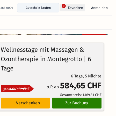
0
Anmelden
Favoriten
 2368 0099
Gutschein kaufen
+ 19 Fotos anzeigen
Kostenlos
100%
stornierbar
5
4
Echte
/5
Wellnesstage mit Massagen &
Bewertungen
Weiterempfehlung
Ausgezeichnet
Ozontherapie in Montegrotto | 6
Tage
6 Tage, 5 Nächte
584,65 CHF
p.P. ab
statt 649,62 CHF
Gesamtpreis:
1.169,31 CHF
Verschenken
Zur Buchung