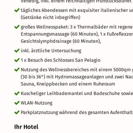
Venedig, inkl. einem reichhaltigen Frühstücksbuffe
tägliches Abendessen mit exquisiter italienischer 
(Getränke nicht inbegriffen)
großes Wellnesspaket: 3 x Thermalbäder mit regene
Entspannungsmassage (60 Minuten), 1 x Fußreflexzo
Gesichtslymphdrainage (60 Minuten),
inkl. ärztliche Untersuchung
1 x Besuch des Schlosses San Pelagio
Nutzung des Wellnessbereiches mit einem 5000qm
(30 bis 36°) mit Hydromassageanlagen und zwei Nack
Sauna, Kneippbecken und einem Ruheraum
Kuscheliger Leihbademantel und Badeschuhe sowie 
WLAN-Nutzung
Parkplatznutzung während des gesamten Aufenthalt
Ihr Hotel