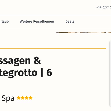
+49 (0)341
urlaub
Weitere Reisethemen
Deals
equem im Hotel.
ssagen &
egrotto | 6
& Spa