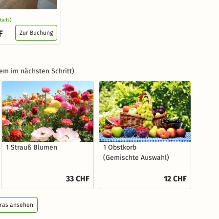
tails)
F
Zur Buchung
em im nächsten Schritt)
1 Strauß Blumen
1 Obstkorb
(Gemischte Auswahl)
33 CHF
12 CHF
tras ansehen