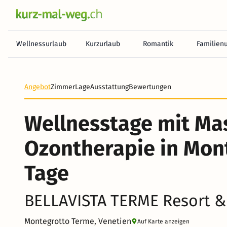
Wellnessurlaub
Kurzurlaub
Romantik
Familien
Heute noch keine Zahlung erforderlich! Zahlen Sie b
Angebot
Zimmer
Lage
Ausstattung
Bewertungen
Wellnesstage mit Ma
Ozontherapie in Mont
Tage
BELLAVISTA TERME Resort 
Montegrotto Terme, Venetien
Auf Karte anzeigen