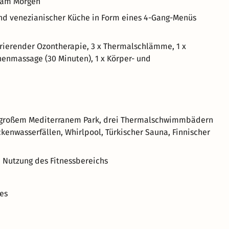
t am Morgen
und venezianischer Küche in Form eines 4-Gang-Menüs
rierender Ozontherapie, 3 x Thermalschlämme, 1 x
nenmassage (30 Minuten), 1 x Körper- und
 großem Mediterranem Park, drei Thermalschwimmbädern
enwasserfällen, Whirlpool, Türkischer Sauna, Finnischer
Nutzung des Fitnessbereichs
es