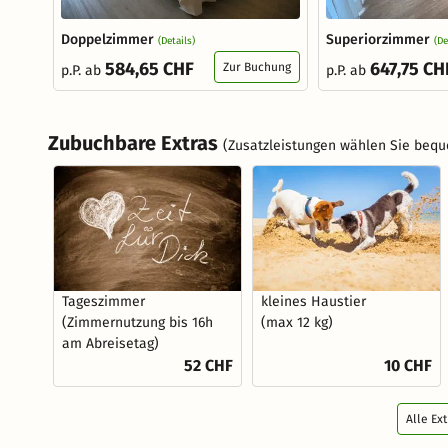
Doppelzimmer
Superiorzimmer
(Details)
(De
584,65 CHF
647,75 CH
Zur Buchung
p.P. ab
p.P. ab
Zubuchbare Extras
(Zusatzleistungen wählen Sie bequ
Tageszimmer
kleines Haustier
(Zimmernutzung bis 16h
(max 12 kg)
am Abreisetag)
52 CHF
10 CHF
Alle Ex