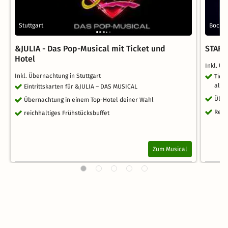
Stuttgart
Boch
&JULIA - Das Pop-Musical mit Ticket und
STARL
Hotel
Inkl. Ü
Inkl. Übernachtung in Stuttgart
Tick
alle
Eintrittskarten für &JULIA – DAS MUSICAL
Über
Übernachtung in einem Top-Hotel deiner Wahl
Reic
reichhaltiges Frühstücksbuffet
Zum Musical