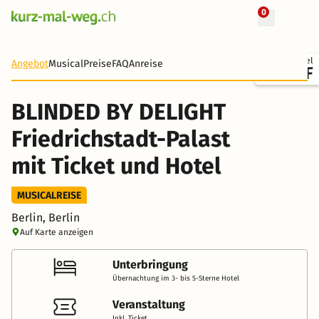
0
+ 32 Fotos
Ticket + Hotel
Angebot
Musical
Preise
FAQ
Anreise
72 CHF
BLINDED BY DELIGHT
Friedrichstadt-Palast
mit Ticket und Hotel
MUSICALREISE
Berlin, Berlin
Auf Karte anzeigen
Unterbringung
Übernachtung im 3- bis 5-Sterne Hotel
Veranstaltung
Inkl. Ticket