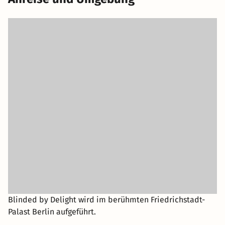
wie Luci von ihren Emotionen komplett überwältigt wird.
„DELIGHT“, was Glück und Freude bedeutet, sind die
beinah Gefühle, die sie überkommen.
Blinded by Delight wird im berühmten Friedrichstadt-
Palast Berlin aufgeführt.