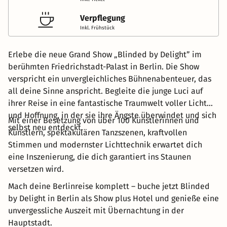
Verpflegung
Inkl. Frühstück
Erlebe die neue Grand Show „Blinded by Delight” im
berühmten Friedrichstadt-Palast in Berlin. Die Show
verspricht ein unvergleichliches Bühnenabenteuer, das
all deine Sinne anspricht. Begleite die junge Luci auf
ihrer Reise in eine fantastische Traumwelt voller Licht
und Hoffnung, in der sie ihre Ängste überwindet und sich
Mit einer Besetzung von über 100 Künstlerinnen und
selbst neu entdeckt.
Künstlern, spektakulären Tanzszenen, kraftvollen
Stimmen und modernster Lichttechnik erwartet dich
eine Inszenierung, die dich garantiert ins Staunen
versetzen wird.
Mach deine Berlinreise komplett – buche jetzt Blinded
by Delight in Berlin als Show plus Hotel und genieße eine
unvergessliche Auszeit mit Übernachtung in der
Hauptstadt.