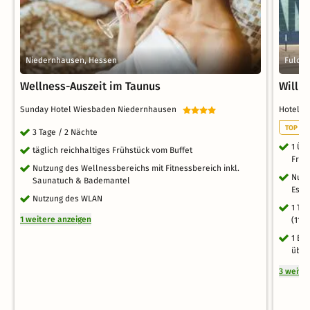
Niedernhausen, Hessen
Fulda,
Wellness-Auszeit im Taunus
Willk
Sunday Hotel Wiesbaden Niedernhausen
Hotel 
TOP WE
3 Tage / 2 Nächte
1 Üb
täglich reichhaltiges Frühstück vom Buffet
Früh
Nutzung des Wellnessbereichs mit Fitnessbereich inkl.
Nutz
Saunatuch & Bademantel
Espe
Nutzung des WLAN
1 Te
1 weitere anzeigen
(11.
1 Be
über
3 weite