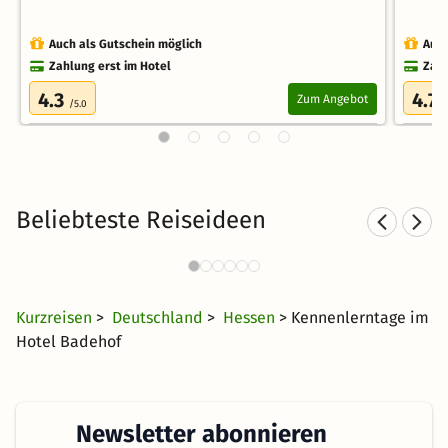
Auch als Gutschein möglich
Auch
Zahlung erst im Hotel
Zahl
4.3
4.7
Zum Angebot
/5.0
/
Beliebteste Reiseideen
Wellnesshotels in Bad
Salzschlirf
177 CHF
6 Angebote
ab
Kurzreisen
>
Deutschland
>
Hessen
> Kennenlerntage im
Hotel Badehof
Newsletter abonnieren