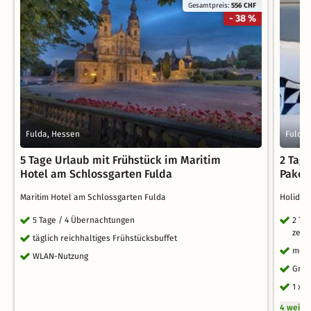
Gesamtpreis:
556 CHF
- 38 %
Fulda, Hessen
Fulda,
5 Tage Urlaub mit Frühstück im Maritim
2 Tage
Hotel am Schlossgarten Fulda
Paket
Maritim Hotel am Schlossgarten Fulda
Holiday
5 Tage / 4 Übernachtungen
2 Ta
zent
täglich reichhaltiges Frühstücksbuffet
morg
WLAN-Nutzung
Grab
1 x 
4 weite