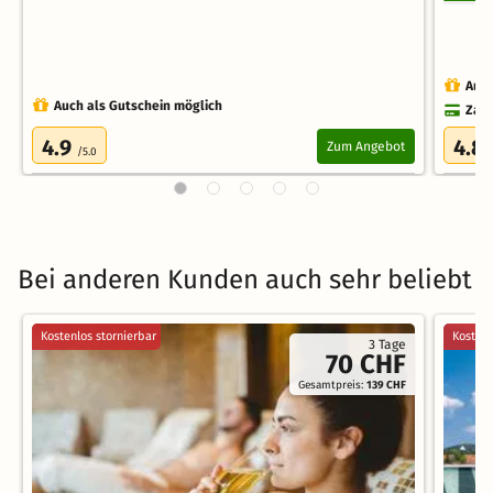
Auch
Auch als Gutschein möglich
Zahl
4.9
4.8
Zum Angebot
/5.0
Bei anderen Kunden auch sehr beliebt
Kostenlos stornierbar
Kostenl
3 Tage
70 CHF
Gesamtpreis:
139 CHF