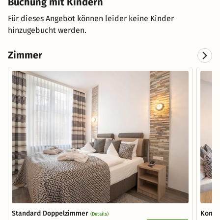
Buchung mit Kindern
Für dieses Angebot können leider keine Kinder
hinzugebucht werden.
Zimmer
Standard Doppelzimmer
Komfo
(Details)