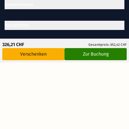
Unternehmen
Rechtliches
326,21 CHF
Gesamtpreis: 652,42 CHF
Verschenken
Zur Buchung
AUSGEZEICHNET
.org
Kundenbewertungen
SEHR GUT
4.57
/ 5.00
5.351 Bewertungen
Hinweis zu den Bewertungen