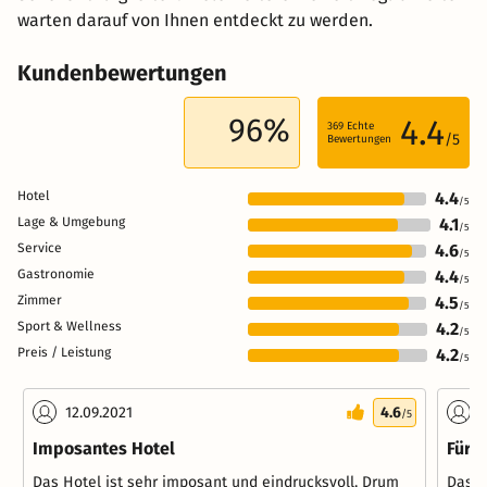
warten darauf von Ihnen entdeckt zu werden.
Kundenbewertungen
96%
4.4
369
Echte
/5
Bewertungen
Hotel
4.4
/5
Lage & Umgebung
4.1
/5
Service
4.6
/5
Gastronomie
4.4
/5
Zimmer
4.5
/5
Sport & Wellness
4.2
/5
Preis / Leistung
4.2
/5
12.09.2021
4.6
1
/5
Imposantes Hotel
Für e
Das Hotel ist sehr imposant und eindrucksvoll. Drum
Das H