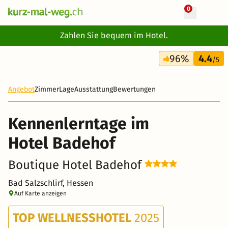
0
+ 18 Fotos
Zahlen Sie bequem im Hotel.
4 Tage
96%
4.4
326 CHF
/5
Angebot
Zimmer
Lage
Ausstattung
Bewertungen
Kennenlerntage im
Hotel Badehof
Boutique Hotel Badehof
Bad Salzschlirf, Hessen
Auf Karte anzeigen
TOP WELLNESSHOTEL
2025