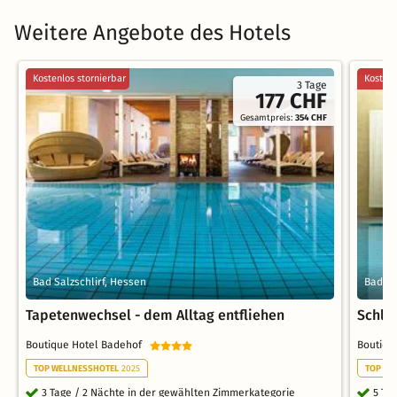
Weitere Angebote des Hotels
Kostenlos stornierbar
Kostenl
3 Tage
177 CHF
Gesamtpreis:
354 CHF
Bad Salzschlirf, Hessen
Bad Sa
Tapetenwechsel - dem Alltag entfliehen
Schlir
Boutique Hotel Badehof
Boutiqu
TOP WELLNESSHOTEL
2025
TOP WE
3 Tage / 2 Nächte in der gewählten Zimmerkategorie
5 Ta