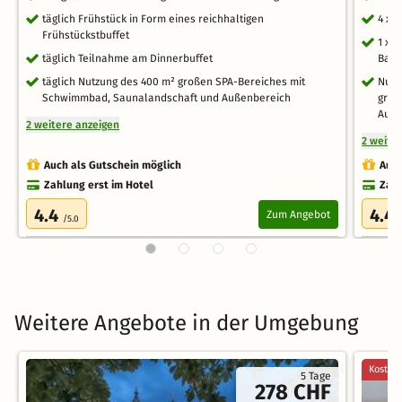
täglich Frühstück in Form eines reichhaltigen
4 x 
Frühstückstbuffet
1 x 
täglich Teilnahme am Dinnerbuffet
Bar 
täglich Nutzung des 400 m² großen SPA-Bereiches mit
Nutz
Schwimmbad, Saunalandschaft und Außenbereich
groß
Auße
2 weitere anzeigen
2 weite
Auch als Gutschein möglich
Auch
Zahlung erst im Hotel
Zahl
4.4
4.4
Zum Angebot
/5.0
Weitere Angebote in der Umgebung
Kostenl
5 Tage
278 CHF