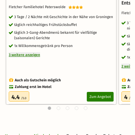
Entsp
Fletcher Familiehotel Paterswolde
Fletche
3 Tage / 2 Nächte mit Geschichte in der Nähe von Groningen
3 Ta
täglich reichhaltiges Frühstücksbuffet
nied
täglich 3-Gang-Abendmenü bekannt für vielfältige
tägl
(saisonalen) Gerichte
tägl
1x Willkommensgetränk pro Person
die 
3 weitere anzeigen
1x W
2 weite
Auch als Gutschein möglich
Auch
Zahlung erst im Hotel
Zahl
4.4
4
Zum Angebot
/5.0
/5.0