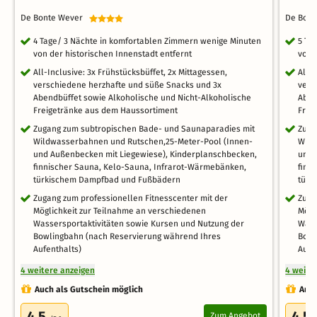
De Bonte Wever
De Bon
4 Tage/ 3 Nächte in komfortablen Zimmern wenige Minuten
5 Ta
von der historischen Innenstadt entfernt
von 
All-Inclusive: 3x Frühstücksbüffet, 2x Mittagessen,
All-
verschiedene herzhafte und süße Snacks und 3x
vers
Abendbüffet sowie Alkoholische und Nicht-Alkoholische
Aben
Freigetränke aus dem Haussortiment
Frei
Zugang zum subtropischen Bade- und Saunaparadies mit
Zuga
Wildwasserbahnen und Rutschen,25-Meter-Pool (Innen-
Wild
und Außenbecken mit Liegewiese), Kinderplanschbecken,
und 
finnischer Sauna, Kelo-Sauna, Infrarot-Wärmebänken,
finn
türkischem Dampfbad und Fußbädern
türk
Zugang zum professionellen Fitnesscenter mit der
Zuga
Möglichkeit zur Teilnahme an verschiedenen
Mögl
Wassersportaktivitäten sowie Kursen und Nutzung der
Wass
Bowlingbahn (nach Reservierung während Ihres
Bowl
Aufenthalts)
Aufe
4 weitere anzeigen
4 weite
Auch als Gutschein möglich
Auch
4.5
4.5
Zum Angebot