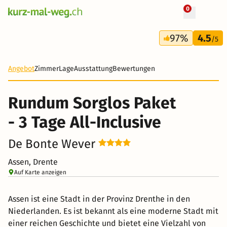
0
+ 16 Fotos
3 Tage
97%
4.5
151 CHF
/5
-42%
Angebot
Zimmer
Lage
Ausstattung
Bewertungen
Rundum Sorglos Paket
- 3 Tage All-Inclusive
De Bonte Wever
Assen, Drente
Auf Karte anzeigen
Assen ist eine Stadt in der Provinz Drenthe in den
Niederlanden. Es ist bekannt als eine moderne Stadt mit
einer reichen Geschichte und bietet eine Vielzahl von