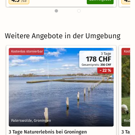
/5.0
Weitere Angebote in der Umgebung
Kostenlos stornierbar
Kostenl
3 Tage
178 CHF
Gesamtpreis:
356 CHF
- 22 %
Paterswolde, Groningen
Roden,
3 Tage Naturerlebnis bei Groningen
3 Tage