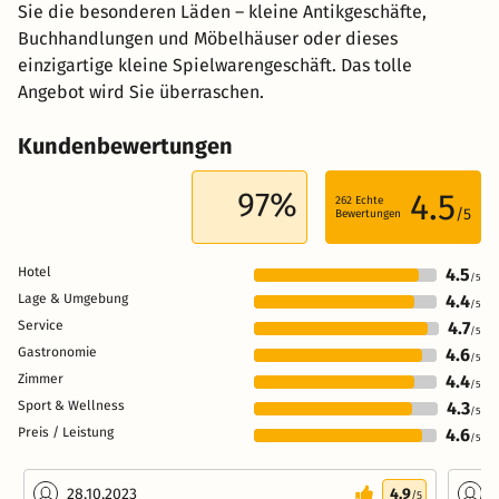
Sie die besonderen Läden – kleine Antikgeschäfte,
Buchhandlungen und Möbelhäuser oder dieses
einzigartige kleine Spielwarengeschäft. Das tolle
Angebot wird Sie überraschen.
Kundenbewertungen
97%
4.5
262
Echte
/5
Bewertungen
Hotel
4.5
/5
Lage & Umgebung
4.4
/5
Service
4.7
/5
Gastronomie
4.6
/5
Zimmer
4.4
/5
Sport & Wellness
4.3
/5
Preis / Leistung
4.6
/5
28.10.2023
4.9
2
/5