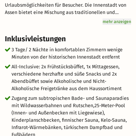
Urlaubsmöglichkeiten für Besucher. Die Innenstadt von
Assen bietet eine Mischung aus traditionellen und
modernen Geschäften, Cafés und Restaurants. Sie
mehr anzeigen
können durch die malerischen Straßen schlendern,
lokale Spezialitäten probieren und in den Geschäften
Inklusivleistungen
nach Souvenirs suchen. In der Umgebung von Assen gibt
es auch schöne Landschaften und Naturgebiete, die sich
3 Tage/ 2 Nächte in komfortablen Zimmern wenige
für Outdoor-Aktivitäten eignen. Der Nationalpark
Minuten von der historischen Innenstadt entfernt
Drentsche Aa bietet Wanderwege, Fahrradrouten und
All-Inclusive: 2x Frühstücksbüffet, 1x Mittagessen,
malerische Aussichten. Der Bonte Wever ist ein beliebtes
verschiedene herzhafte und süße Snacks und 2x
Ferienresort in Assen, das eine Vielzahl von
Abendbüffet sowie Alkoholische und Nicht-
Urlaubsmöglichkeiten bietet. Das Resort zeichnet sich
Alkoholische Freigetränke aus dem Haussortiment
durch eine Kombination aus Hotelunterkünften, einem
Zugang zum subtropischen Bade- und Saunaparadies
umfangreichen Freizeitangebot und
mit Wildwasserbahnen und Rutschen,25-Meter-Pool
Wellnessmöglichkeiten aus.
(Innen- und Außenbecken mit Liegewiese),
Kinderplanschbecken, finnischer Sauna, Kelo-Sauna,
Infrarot-Wärmebänken, türkischem Dampfbad und
Fußbädern