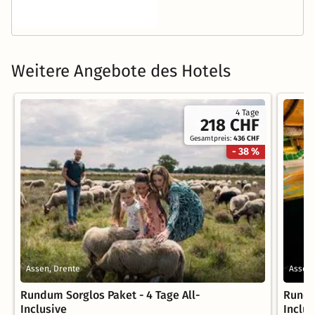
Weitere Angebote des Hotels
4 Tage
218 CHF
Gesamtpreis:
436 CHF
- 38 %
Assen, Drente
Assen,
Rundum Sorglos Paket - 4 Tage All-
Rundu
Inclusive
Inclus