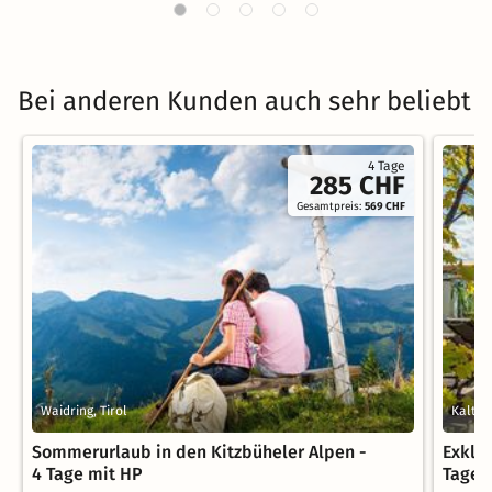
Bei anderen Kunden auch sehr beliebt
4 Tage
285 CHF
Gesamtpreis:
569 CHF
Waidring, Tirol
Kalten
Sommerurlaub in den Kitzbüheler Alpen -
Exklu
4 Tage mit HP
Tage i