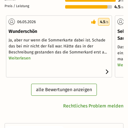
/5
Preis / Leistung
4.5
/5
06.05.2026
4.5
1
/5
Wunderschön
Sehr
Saun
Ja, aber nur wenn die Sommerkarte dabei ist. Schade
das bei mir nicht der Fall war. Hätte das in der
Das A
Beschreibung gestanden das die Sommerkard erst a...
einge
Weiterlesen
macht
Weite
alle Bewertungen anzeigen
Rechtliches Problem melden