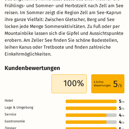
Frühlings- und Sommer- und Herbstzeit nach Zell am See
reisen. Im Sommer zeigt die Region Zell am See-Kaprun
ihre ganze Vielfalt: Zwischen Gletscher, Berg und See
locken jede Menge Sommeraktivitäten. Zu Fuß oder per
Mountainbike lassen sich die Gipfel und Aussichtspunkte
erobern. Am Zeller See finden Sie schöne Badestellen,
leihen Kanus oder Tretboote und finden zahlreiche
Einkehrmöglichkeiten.
Kundenbewertungen
100%
5
6
Echte
/5
Bewertungen
Hotel
5
/5
Lage & Umgebung
5
/5
Service
4
/5
Gastronomie
4
/5
Zimmer
5