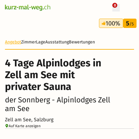
0
+ 10 Fotos
4 Tage
100%
5
203 CHF
/5
-36%
Angebot
Zimmer
Lage
Ausstattung
Bewertungen
4 Tage Alpinlodges in
Zell am See mit
privater Sauna
der Sonnberg - Alpinlodges Zell
am See
Zell am See, Salzburg
Auf Karte anzeigen