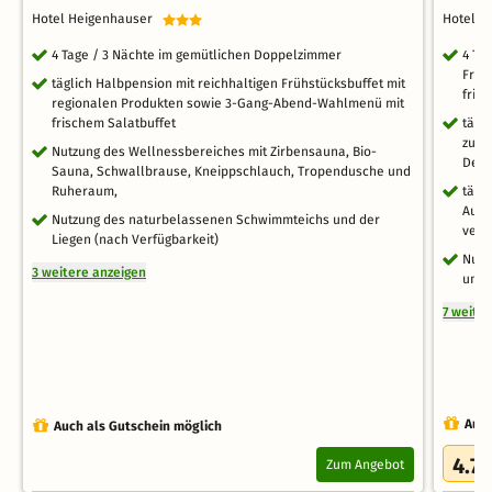
Hotel Heigenhauser
Hotel 
4 Tage / 3 Nächte im gemütlichen Doppelzimmer
4 Tag
Früh
täglich Halbpension mit reichhaltigen Frühstücksbuffet mit
fris
regionalen Produkten sowie 3-Gang-Abend-Wahlmenü mit
frischem Salatbuffet
tägl
zur 
Nutzung des Wellnessbereiches mit Zirbensauna, Bio-
Dess
Sauna, Schwallbrause, Kneippschlauch, Tropendusche und
Ruheraum,
tägl
Auße
Nutzung des naturbelassenen Schwimmteichs und der
vers
Liegen (nach Verfügbarkeit)
Nutz
3 weitere anzeigen
und 
7 weite
Auch
Auch als Gutschein möglich
4.7
Zum Angebot
/