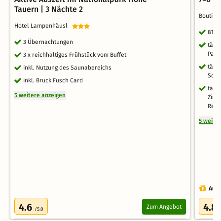
Tauern | 3 Nächte 2
Boutiqu
Hotel Lampenhäusl
8Tag
3 Übernachtungen
tägl
Part
3 x reichhaltiges Frühstück vom Buffet
tägl
inkl. Nutzung des Saunabereichs
Schi
inkl. Bruck Fusch Card
tägl
5 weitere anzeigen
Zirb
Rege
5 weite
Auch
4.6
4.8
Zum Angebot
/5.0