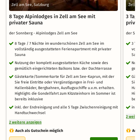
Zell am See, Salzburg
Zell a
8 Tage Alpinlodges in Zell am See mit
3 Tage
privater Sauna
priva
der Sonnberg - Alpinlodges Zell am See
der Son
8 Tage / 7 Nächte im wunderschönen Zell am See im
3 Ta
vollständig ausgestatteten Ferienapartment mit privater
voll
Sauna
Sau
Nutzung der komplett ausgestatteten Küche sowie des
Nutz
gemütlich eingerichteten Balkons bzw. der Dachterrasse
gemü
Gästekarte/Sommerkarte für Zell am See-Kaprun, mit der
Gäst
Sie freie Eintritte oder Vergünstigungen in Frei- und
Sie f
Hallenbäder, Bergbahnen, Ausflugsschiffe u.v.m. erhalten.
Hall
Highlight: die Gondelfahrt zum Kitzsteinhorn im Sommer ist
High
bereits inklusive
bere
inkl. der Endreinigung und alle 5 Tage Zwischenreinigung mit
inkl
Handtuchwechsel
2 weite
2 weitere anzeigen
Auch als Gutschein möglich
Auch