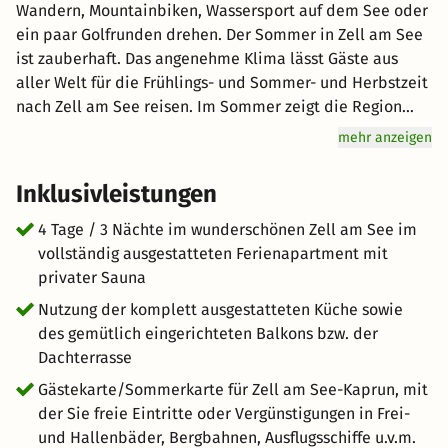
Wandern, Mountainbiken, Wassersport auf dem See oder
ein paar Golfrunden drehen. Der Sommer in Zell am See
ist zauberhaft. Das angenehme Klima lässt Gäste aus
aller Welt für die Frühlings- und Sommer- und Herbstzeit
nach Zell am See reisen. Im Sommer zeigt die Region
Zell am See-Kaprun ihre ganze Vielfalt: Zwischen
mehr anzeigen
Gletscher, Berg und See locken jede Menge
Sommeraktivitäten. Zu Fuß oder per Mountainbike lassen
Inklusivleistungen
sich die Gipfel und Aussichtspunkte erobern. Am Zeller
See finden Sie schöne Badestellen, leihen Kanus oder
4 Tage / 3 Nächte im wunderschönen Zell am See im
Tretboote und finden zahlreiche Einkehrmöglichkeiten.
vollständig ausgestatteten Ferienapartment mit
privater Sauna
Nutzung der komplett ausgestatteten Küche sowie
des gemütlich eingerichteten Balkons bzw. der
Dachterrasse
Gästekarte/Sommerkarte für Zell am See-Kaprun, mit
der Sie freie Eintritte oder Vergünstigungen in Frei-
und Hallenbäder, Bergbahnen, Ausflugsschiffe u.v.m.