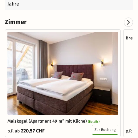
Jahre
Zimmer
Breit
Maiskogel (Apartment 49 m² mit Küche)
(Details)
Zur Buchung
220,57 CHF
p.P. ab
p.P. a