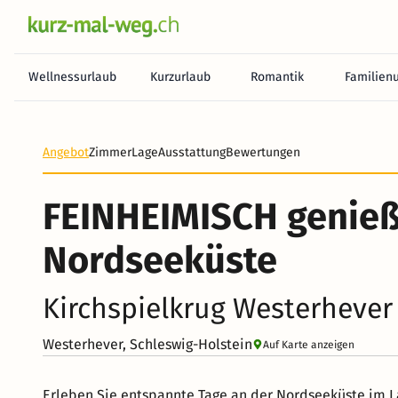
Wellnessurlaub
Kurzurlaub
Romantik
Familien
Heute noch keine Zahlung erforderlich! Zahlen Sie b
Angebot
Zimmer
Lage
Ausstattung
Bewertungen
FEINHEIMISCH genieß
Nordseeküste
Kirchspielkrug Westerhever
Westerhever, Schleswig-Holstein
Auf Karte anzeigen
Erleben Sie entspannte Tage an der Nordseeküste im L