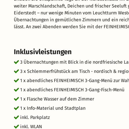
weiter Marschlandschaft, Deichen und frischer Seeluft
Eiderstedt – nur wenige Minuten vom Leuchtturm Westerheversand entf
Übernachtungen in gemütlichen Zimmern und ein reichha
lässt. An zwei Abenden werden Sie mit der FEINHEIMIS
regionale Zutaten, fangfrischer Fisch, zartes Lamm und
saisonal und mit viel Liebe zubereitet. Zwischen Genuss und Erholung bleibt ausreichend Zeit für Spaziergänge
am Deich, Ausflüge nach St. Peter-Ording oder einfach
Inklusivleistungen
Nordseeküste.
3 Übernachtungen mit Blick in die nordfriesische L
3 x Schlemmerfrühstück am Tisch - nordisch & regio
1 x abendliches FEINHEIMISCH 3-Gang-Menü zur Wa
1 x abendliches FEINHEIMISCH 3-Gang-Fisch-Menü
1 x Flasche Wasser auf dem Zimmer
1 x Info-Material und Stadtplan
inkl. Parkplatz
inkl. WLAN