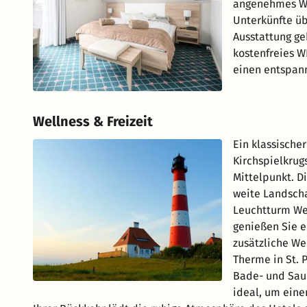
angenehmes Wo
Unterkünfte üb
Ausstattung g
kostenfreies W
einen entspann
Wellness & Freizeit
Ein klassische
Kirchspielkrug
Mittelpunkt. D
weite Landsch
Leuchtturm We
genießen Sie 
zusätzliche We
Therme in St. P
Bade- und Sau
ideal, um eine