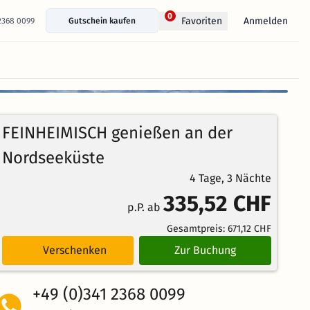
0
Anmelden
Favoriten
 2368 0099
Gutschein kaufen
+ 19 Fotos anzeigen
100%
5
3
Echte
/5
FEINHEIMISCH genießen an der
Bewertungen
Weiterempfehlung
Ausgezeichnet
Nordseeküste
4 Tage, 3 Nächte
335,52 CHF
p.P. ab
Gesamtpreis:
671,12 CHF
Verschenken
Zur Buchung
+49 (0)341 2368 0099