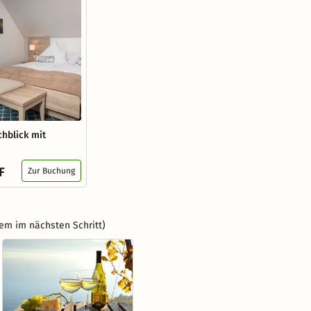
hblick mit
F
Zur Buchung
em im nächsten Schritt)