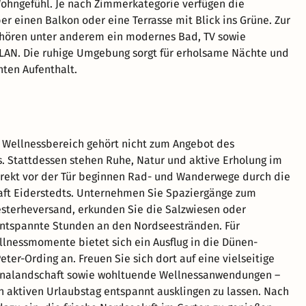
hngefühl. Je nach Zimmerkategorie verfügen die
er einen Balkon oder eine Terrasse mit Blick ins Grüne. Zur
ehören unter anderem ein modernes Bad, TV sowie
LAN. Die ruhige Umgebung sorgt für erholsame Nächte und
ten Aufenthalt.
r Wellnessbereich gehört nicht zum Angebot des
s. Stattdessen stehen Ruhe, Natur und aktive Erholung im
irekt vor der Tür beginnen Rad- und Wanderwege durch die
aft Eiderstedts. Unternehmen Sie Spaziergänge zum
sterheversand, erkunden Sie die Salzwiesen oder
entspannte Stunden an den Nordseestränden. Für
llnessmomente bietet sich ein Ausflug in die Dünen-
eter-Ording an. Freuen Sie sich dort auf eine vielseitige
nalandschaft sowie wohltuende Wellnessanwendungen –
n aktiven Urlaubstag entspannt ausklingen zu lassen. Nach