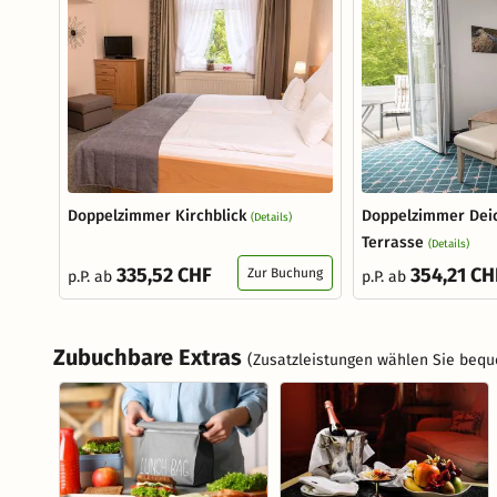
Doppelzimmer Kirchblick
Doppelzimmer Deic
(Details)
Terrasse
(Details)
335,52 CHF
354,21 CH
Zur Buchung
p.P. ab
p.P. ab
Zubuchbare Extras
(Zusatzleistungen wählen Sie bequ