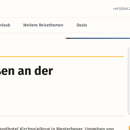
+49 (0)341
urlaub
Weitere Reisethemen
Deals
equem im Hotel.
en an der
andhotel Kirchspielkrug in Westerhever. Umgeben von