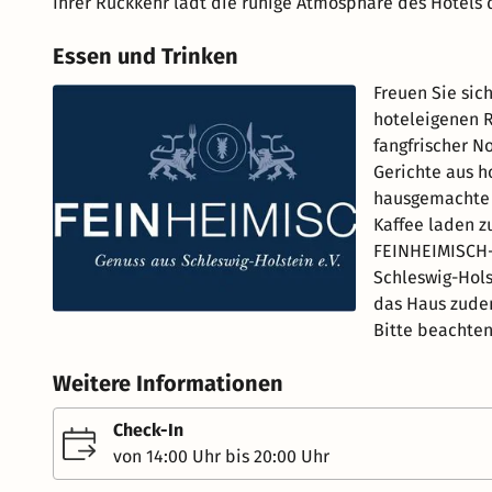
Ihrer Rückkehr lädt die ruhige Atmosphäre des Hotels d
Essen und Trinken
Freuen Sie sic
hoteleigenen 
fangfrischer N
Gerichte aus h
hausgemachte K
Kaffee laden zu
FEINHEIMISCH-B
Schleswig-Hols
das Haus zudem
Bitte beachten
Weitere Informationen
Check-In
von 14:00 Uhr bis 20:00 Uhr