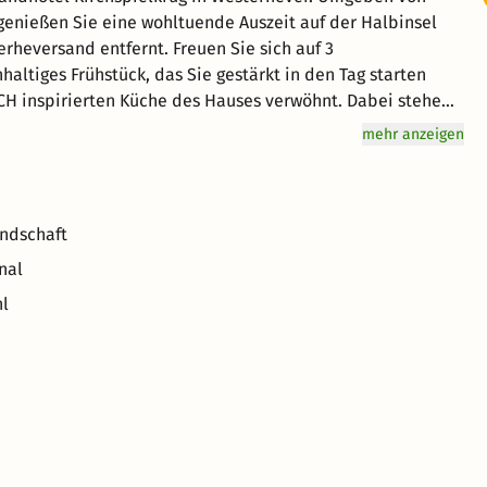
 genießen Sie eine wohltuende Auszeit auf der Halbinsel
ernt. Freuen Sie sich auf 3
ltiges Frühstück, das Sie gestärkt in den Tag starten
CH inspirierten Küche des Hauses verwöhnt. Dabei stehen
 norddeutsche Spezialitäten im Mittelpunkt – authentisch,
mehr anzeigen
 zum Durchatmen in der einzigartigen Natur der
andschaft
nal
hl