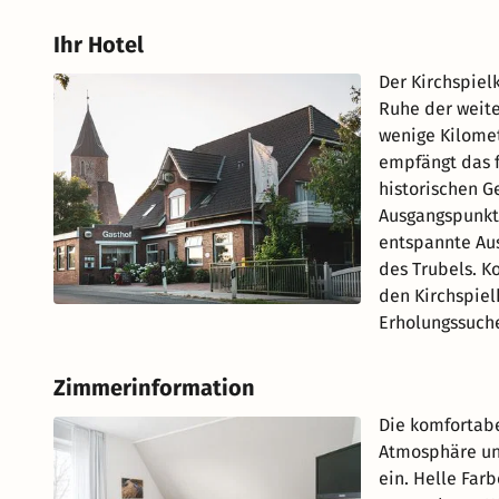
Ihr Hotel
Der Kirchspiel
Ruhe der weite
wenige Kilome
empfängt das f
historischen G
Ausgangspunkt 
entspannte Aus
des Trubels. K
den Kirchspiel
Erholungssuch
Zimmerinformation
Die komfortabe
Atmosphäre un
ein. Helle Far