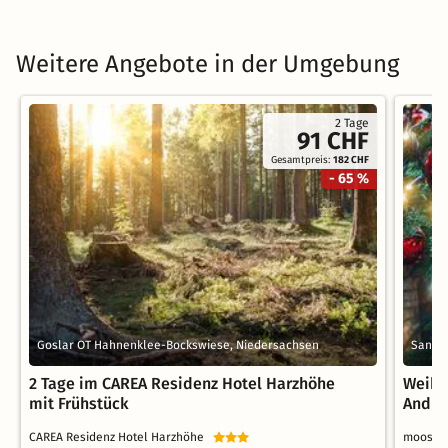
Weitere Angebote in der Umgebung
2 Tage
91 CHF
Gesamtpreis:
182 CHF
- 65 %
Goslar OT Hahnenklee-Bockswiese, Niedersachsen
Sankt 
2 Tage im CAREA Residenz Hotel Harzhöhe
Weihn
mit Frühstück
Andre
CAREA Residenz Hotel Harzhöhe
moos &