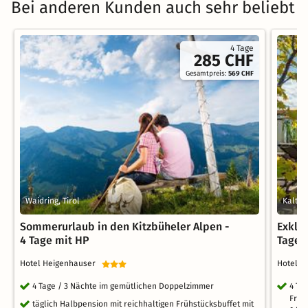
Bei anderen Kunden auch sehr beliebt
4 Tage
285 CHF
Gesamtpreis:
569 CHF
Waidring, Tirol
Kalten
Sommerurlaub in den Kitzbüheler Alpen -
Exklu
4 Tage mit HP
Tage i
Hotel Heigenhauser
Hotel 
4 Tage / 3 Nächte im gemütlichen Doppelzimmer
4 Tag
Früh
täglich Halbpension mit reichhaltigen Frühstücksbuffet mit