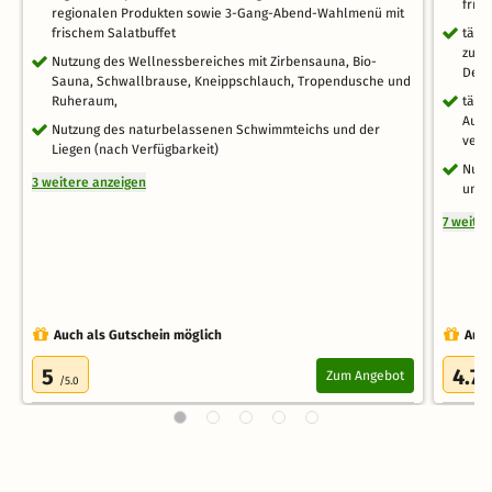
fris
regionalen Produkten sowie 3-Gang-Abend-Wahlmenü mit
frischem Salatbuffet
tägl
zur 
Nutzung des Wellnessbereiches mit Zirbensauna, Bio-
Dess
Sauna, Schwallbrause, Kneippschlauch, Tropendusche und
Ruheraum,
tägl
Auße
Nutzung des naturbelassenen Schwimmteichs und der
vers
Liegen (nach Verfügbarkeit)
Nutz
3 weitere anzeigen
und 
7 weite
Auch als Gutschein möglich
Auch
5
4.7
Zum Angebot
/5.0
/