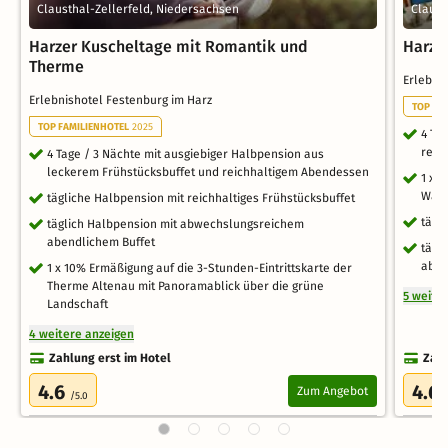
Clausthal-Zellerfeld, Niedersachsen
Claust
Harzer Kuscheltage mit Romantik und
Harze
Therme
Erlebni
Erlebnishotel Festenburg im Harz
TOP FA
TOP FAMILIENHOTEL
2025
4 Ta
regi
4 Tage / 3 Nächte mit ausgiebiger Halbpension aus
leckerem Frühstücksbuffet und reichhaltigem Abendessen
1 x 
Waff
tägliche Halbpension mit reichhaltiges Frühstücksbuffet
tägl
täglich Halbpension mit abwechslungsreichem
abendlichem Buffet
tägl
aben
1 x 10% Ermäßigung auf die 3-Stunden-Eintrittskarte der
Therme Altenau mit Panoramablick über die grüne
5 weite
Landschaft
4 weitere anzeigen
Zahlung erst im Hotel
Zahl
4.6
4.6
Zum Angebot
/5.0