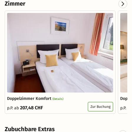
Zimmer
Doppelzimmer Komfort
Doppe
(Details)
Zur Buchung
207,48 CHF
p.P. ab
p.P. a
Zubuchbare Extras