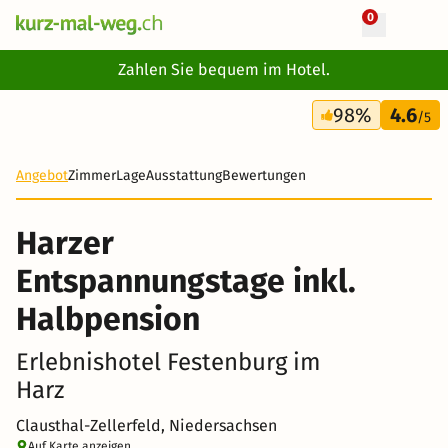
0
+ 30 Fotos
Zahlen Sie bequem im Hotel.
4 Tage
98%
4.6
207 CHF
/5
Angebot
Zimmer
Lage
Ausstattung
Bewertungen
Harzer
Entspannungstage inkl.
Halbpension
Erlebnishotel Festenburg im
Harz
Clausthal-Zellerfeld, Niedersachsen
Auf Karte anzeigen