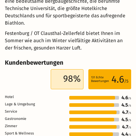
eine bedeutsame Bergbaugeschichte, die berühmte
Technische Universität, die größte Hotelkirche
Deutschlands und für sportbegeisterte das aufregende
Biathlon.
Festenburg / OT Clausthal-Zellerfeld bietet Ihnen im
Sommer wie auch im Winter vielfältige Aktivitäten an
der frischen, gesunden Harzer Luft.
Kundenbewertungen
98%
4.6
131
Echte
/5
Bewertungen
Hotel
4.6
/5
Lage & Umgebung
4.5
/5
Service
4.7
/5
Gastronomie
4.5
/5
Zimmer
4.7
/5
Sport & Wellness
4.4
/5