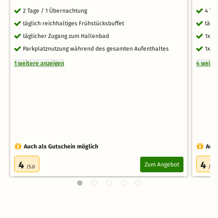
2 Tage / 1 Übernachtung
4 Ta
täglich reichhaltiges Frühstücksbuffet
tägl
täglicher Zugang zum Hallenbad
1x W
Parkplatznutzung während des gesamten Aufenthaltes
1x F
1 weitere anzeigen
4 weite
Auch als Gutschein möglich
Auch
4
4
Zum Angebot
/5.0
/5.0