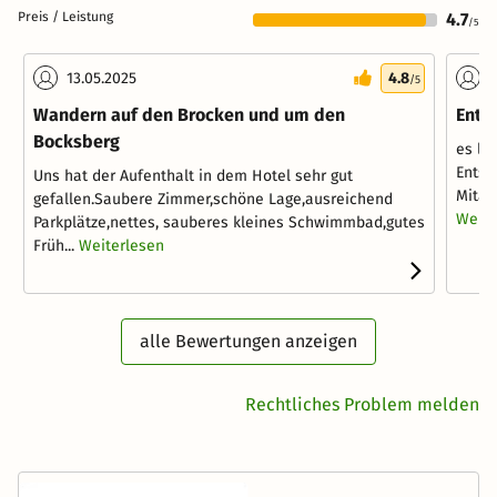
Preis / Leistung
4.7
/5
13.05.2025
4.8
0
/5
Wandern auf den Brocken und um den
Ents
Bocksberg
es li
Entsp
Uns hat der Aufenthalt in dem Hotel sehr gut
Mitarb
gefallen.Saubere Zimmer,schöne Lage,ausreichend
Weite
Parkplätze,nettes, sauberes kleines Schwimmbad,gutes
Früh...
Weiterlesen
alle Bewertungen anzeigen
Rechtliches Problem melden