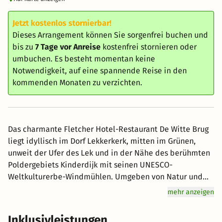
Jetzt kostenlos stornierbar!
Dieses Arrangement können Sie sorgenfrei buchen und
bis zu
7 Tage vor Anreise
kostenfrei stornieren oder
umbuchen. Es besteht momentan keine
Notwendigkeit, auf eine spannende Reise in den
kommenden Monaten zu verzichten.
Das charmante Fletcher Hotel-Restaurant De Witte Brug
liegt idyllisch im Dorf Lekkerkerk, mitten im Grünen,
unweit der Ufer des Lek und in der Nähe des berühmten
Poldergebiets Kinderdijk mit seinen UNESCO-
Weltkulturerbe-Windmühlen. Umgeben von Natur und
Wasser, ist das Hotel ideal für einen entspannten
mehr anzeigen
Kurzurlaub im ländlichen Südholland. Rad- und
Wanderwege führen durch grüne Weiten, vorbei an
Inklusivleistungen