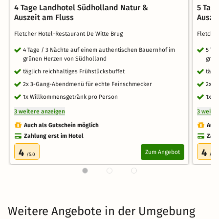
4 Tage Landhotel Südholland Natur &
5 Tag
Auszeit am Fluss
Ausze
Fletcher Hotel-Restaurant De Witte Brug
Fletche
4 Tage / 3 Nächte auf einem authentischen Bauernhof im
5 Ta
grünen Herzen von Südholland
grün
täglich reichhaltiges Frühstücksbuffet
tägl
2x 3-Gang-Abendmenü für echte Feinschmecker
2x 3
1x Willkommensgetränk pro Person
1x W
3 weitere anzeigen
3 weite
Auch als Gutschein möglich
Auch
Zahlung erst im Hotel
Zahl
4
4
Zum Angebot
/5.0
/5.0
Weitere Angebote in der Umgebung