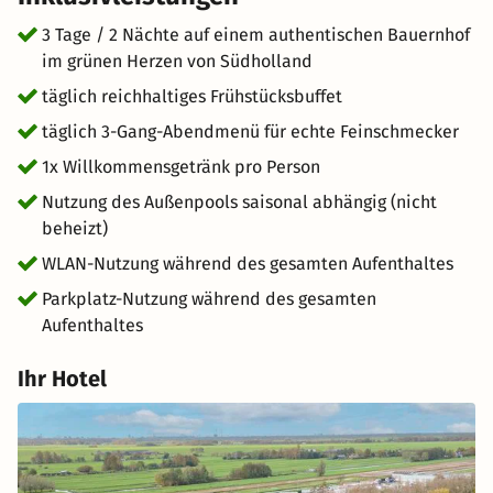
Kanälen und Deichen. Gleichzeitig sind die historischen
Städte Gouda und Rotterdam schnell erreichbar – ideal
3 Tage / 2 Nächte auf einem authentischen Bauernhof
für alle, die Natur und Kultur kombinieren möchten. Das
im grünen Herzen von Südholland
Hotel bietet gemütliche Zimmer, ein traditionelles
täglich reichhaltiges Frühstücksbuffet
Restaurant mit holländischer Küche, eine Terrasse im
täglich 3-Gang-Abendmenü für echte Feinschmecker
Innenhof sowie eine ruhige Atmosphäre. Ein ideales Ziel
für ein ruhiges Wochenende im Grünen, einen Radurlaub
1x Willkommensgetränk pro Person
entlang der Flüsse oder eine erholsame Auszeit in
Nutzung des Außenpools saisonal abhängig (nicht
typisch holländischer Landschaft.
beheizt)
WLAN-Nutzung während des gesamten Aufenthaltes
Parkplatz-Nutzung während des gesamten
Aufenthaltes
Ihr Hotel