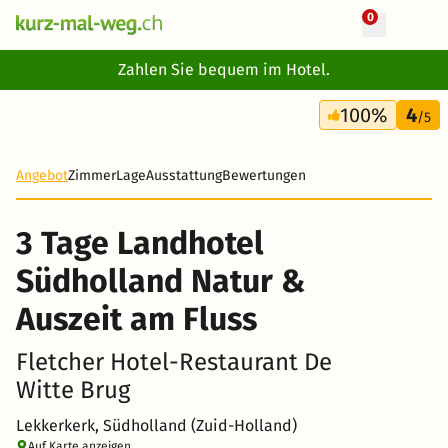
0
+ 9 Fotos
Zahlen Sie bequem im Hotel.
2 Tage
100%
4
160 CHF
/5
-20%
Angebot
Zimmer
Lage
Ausstattung
Bewertungen
3 Tage Landhotel
Südholland Natur &
Auszeit am Fluss
Fletcher Hotel-Restaurant De
Witte Brug
Lekkerkerk, Südholland (Zuid-Holland)
Auf Karte anzeigen