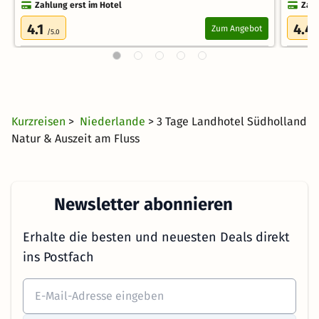
Zahlung erst im Hotel
Zahl
4.1
4.4
Zum Angebot
/5.0
Kurzreisen
>
Niederlande
> 3 Tage Landhotel Südholland
Natur & Auszeit am Fluss
Newsletter abonnieren
Erhalte die besten und neuesten Deals direkt
ins Postfach