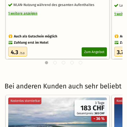
WLAN-Nutzung während des gesamten Aufenthaltes
Late
1 weitere anzeigen
1 weite
Auch als Gutschein möglich
Auch
Zahlung erst im Hotel
Zahl
4.3
3.7
Zum Angebot
/5.0
/
Bei anderen Kunden auch sehr beliebt
Kostenlos stornierbar
Kostenl
3 Tage
183 CHF
Gesamtpreis:
365 CHF
- 36 %