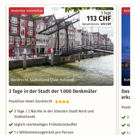
Kostenlos stornierbar
Kostenl
3 Tage
113 CHF
Gesamtpreis:
225 CHF
Dordrecht, Südholland (Zuid-Holland)
Rotter
3 Tage in der Stadt der 1.000 Denkmäler
Das l
erkun
Postillion Hotel Dordrecht
Postill
3 Tage / 2 Nächte in der ältesten Stadt Nord und
Südhollands
3 Ta
täglich reichhaltiges Frühstücksbuffet
tägl
1 x Willkommensgetränk pro Person
1 x 