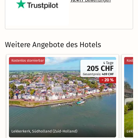
Weitere Angebote des Hotels
Kostenlos stornierbar
Kostenl
4 Tage
205 CHF
Gesamtpreis:
409 CHF
- 20 %
Lekkerkerk, Südholland (Zuid-Holland)
Lekker