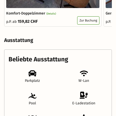
Komfort-Doppelzimmer
Geräu
(Details)
Zur Buchung
159,82 CHF
p.P. ab
p.P. a
Ausstattung
Beliebte Ausstattung
Parkplatz
W-Lan
Pool
E-Ladestation