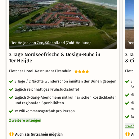
Ter Heijde aan Zee, Südholland (Zuid-Holland)
Den Ha
3 Tage Nordseefrische & Design-Ruhe in
3 Tag
Ter Heijde
& Cit
Fletcher Hotel-Restaurant Elzenduin
Fletche
3 Tage / 2 Nächte wunderschön inmitten der Dünen gelegen
3 Ta
Sche
täglich reichhaltiges Frühstücksbuffet
tägl
täglich 3-Gang-Abendmenü mit kulinarischen Köstlichkeiten
und regionalen Spezialitäten
tägl
regi
1x Willkommensgetränk pro Person
1x W
2 weitere anzeigen
1 weite
Auch als Gutschein möglich
Auch