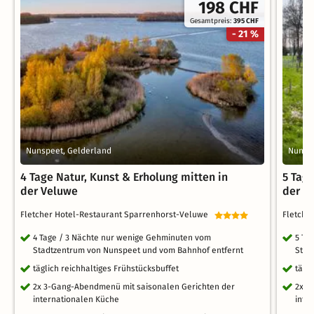
198 CHF
Gesamtpreis:
395 CHF
- 21 %
Nunspeet, Gelderland
Nunspe
4 Tage Natur, Kunst & Erholung mitten in
5 Tage
der Veluwe
der V
Fletcher Hotel-Restaurant Sparrenhorst-Veluwe
Fletche
4 Tage / 3 Nächte nur wenige Gehminuten vom
5 Ta
Stadtzentrum von Nunspeet und vom Bahnhof entfernt
Stad
täglich reichhaltiges Frühstücksbuffet
tägl
2x 3-Gang-Abendmenü mit saisonalen Gerichten der
2x3-
internationalen Küche
inte