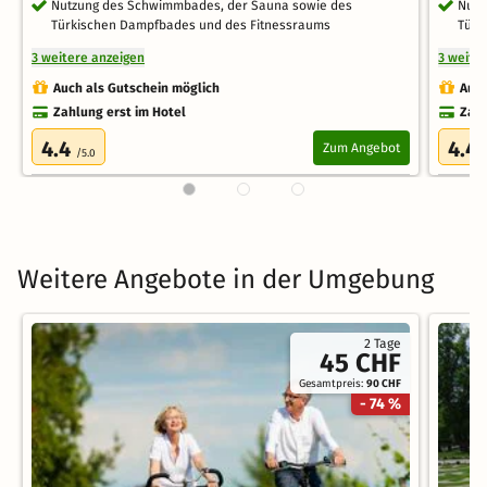
Nutzung des Schwimmbades, der Sauna sowie des
Nutz
Türkischen Dampfbades und des Fitnessraums
Türk
3 weitere anzeigen
3 weite
Auch als Gutschein möglich
Auch
Zahlung erst im Hotel
Zahl
4.4
4.4
Zum Angebot
/5.0
Weitere Angebote in der Umgebung
2 Tage
45 CHF
Gesamtpreis:
90 CHF
- 74 %