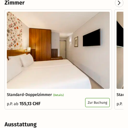
Zimmer
Standard-Doppelzimmer
Stand
(Details)
Zur Buchung
155,13 CHF
p.P. ab
p.P. a
Ausstattung