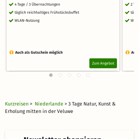
4 Tage / 3 Übernachtungen
2 Ta
täglich reichhaltiges Frühstücksbuffet
tägl
WLAN-Nutzung
WLA
Auch als Gutschein möglich
Auch
Zum Angebot
Kurzreisen
>
Niederlande
> 3 Tage Natur, Kunst &
Erholung mitten in der Veluwe