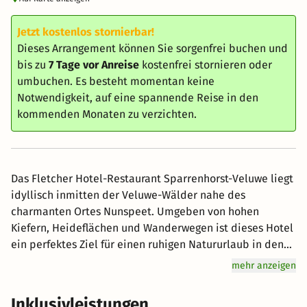
Jetzt kostenlos stornierbar!
Dieses Arrangement können Sie sorgenfrei buchen und
bis zu
7 Tage vor Anreise
kostenfrei stornieren oder
umbuchen. Es besteht momentan keine
Notwendigkeit, auf eine spannende Reise in den
kommenden Monaten zu verzichten.
Das Fletcher Hotel-Restaurant Sparrenhorst-Veluwe liegt
idyllisch inmitten der Veluwe-Wälder nahe des
charmanten Ortes Nunspeet. Umgeben von hohen
Kiefern, Heideflächen und Wanderwegen ist dieses Hotel
ein perfektes Ziel für einen ruhigen Natururlaub in den
Niederlanden. Ob bei Radtouren durch die Veluwe,
mehr anzeigen
Spaziergängen im benachbarten Zandenbos oder
Ausflügen an den Veluwemeer – hier genießen Sie frische
Inklusivleistungen