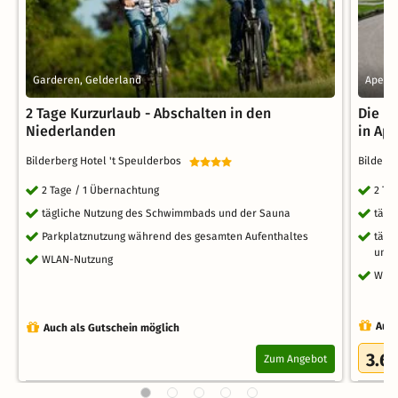
Garderen, Gelderland
Apeldo
2 Tage Kurzurlaub - Abschalten in den
Die N
Niederlanden
in Ap
Bilderberg Hotel 't Speulderbos
Bilderb
2 Tage / 1 Übernachtung
2 Ta
tägliche Nutzung des Schwimmbads und der Sauna
tägl
Parkplatznutzung während des gesamten Aufenthaltes
tägl
und
WLAN-Nutzung
WLA
Auch
Auch als Gutschein möglich
3.6
Zum Angebot
/