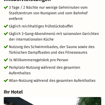
Luft, Weite und Erholung pur. Gleichzeitig erreichen Sie
schnell kulturelle Highlights wie das Kröller-Müller-
3 Tage / 2 Nächte nur wenige Gehminuten vom
Museum oder die königliche Parkanlage Het Loo. Ein
Stadtzentrum von Nunspeet und vom Bahnhof
ideales Arrangement für ein Wellness Wochenende in
entfernt
Holland, ein Romantikwochenende in der Veluwe oder
täglich reichhaltiges Frühstücksbuffet
einfach eine stilvolle Auszeit im Herzen der
täglich 3-Gang-Abendmenü mit saisonalen Gerichten
niederländischen Natur.
der internationalen Küche
Nutzung des Schwimmbades, der Sauna sowie des
Türkischen Dampfbades und des Fitnessraums
1x Willkommensgetränk pro Person
Parkplatz-Nutzung während des gesamten
Aufenthaltes
Wlan-Nutzung während des gesamten Aufenthaltes
Ihr Hotel