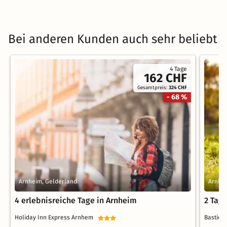
Bei anderen Kunden auch sehr beliebt
4 Tage
162 CHF
Gesamtpreis:
324 CHF
- 68 %
Arnheim, Gelderland
Arnhei
4 erlebnisreiche Tage in Arnheim
2 Tag
Holiday Inn Express Arnhem
Bastio