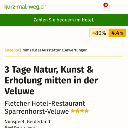
0
+ 21 Fotos
Zahlen Sie bequem im Hotel.
3 Tage
80%
4.4
155 CHF
/5
-20%
Angebot
Zimmer
Lage
Ausstattung
Bewertungen
3 Tage Natur, Kunst &
Erholung mitten in der
Veluwe
Fletcher Hotel-Restaurant
Sparrenhorst-Veluwe
Nunspeet, Gelderland
Auf Karte anzeigen