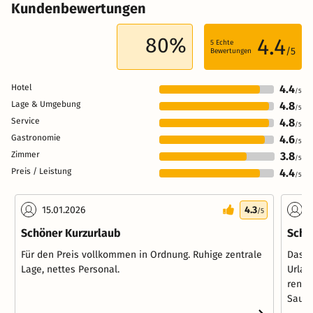
Kundenbewertungen
80%
4.4
5
Echte
/5
Bewertungen
Hotel
4.4
/5
Lage & Umgebung
4.8
/5
Service
4.8
/5
Gastronomie
4.6
/5
Zimmer
3.8
/5
Preis / Leistung
4.4
/5
15.01.2026
4.3
1
/5
Schöner Kurzurlaub
Schö
Für den Preis vollkommen in Ordnung. Ruhige zentrale
Das H
Lage, nettes Personal.
Urlau
renov
Sauna 