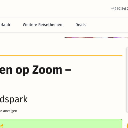
+49 (0)341
urlaub
Weitere Reisethemen
Deals
equem im Hotel.
gen op Zoom –
adspark
te anzeigen
r!