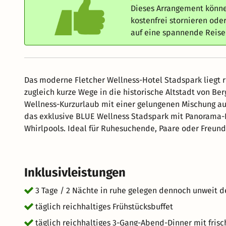
Dieses Arrangement könne
kostenfrei stornieren od
auf eine spannende Reis
Das moderne Fletcher Wellness-Hotel Stadspark liegt r
zugleich kurze Wege in die historische Altstadt von Be
Wellness-Kurzurlaub mit einer gelungenen Mischung aus Natur,
das exklusive BLUE Wellness Stadspark mit Panorama-Innenpool, Saunalandschaft, Dampfbad, Kneipppfad und
Whirlpools. Ideal für Ruhesuchende, Paare oder Freundinnen-Wochen
Spaziergängen am Binnenschelde-See, einem Einkaufsb
zu Ausflügen nach Antwerpen, Breda oder Zeeland ein. Ein ideales Ziel für ein Wellness-Wochenende mit
Altstadtflair, einen romantischen Kurztrip mit Therme,
Inklusivleistungen
Erholung. Bitte beachten Sie, dass der Wellnessbereich des Fletcher Hotel Stadspark in der Zeit vom 23. August
bis voraussichtlich zum 15. November 2026 aufgrund vo
3 Tage / 2 Nächte in ruhe gelegen dennoch unweit d
Verfügung steht. Wir bitten um Ihr Verständnis.
täglich reichhaltiges Frühstücksbuffet
täglich reichhaltiges 3-Gang-Abend-Dinner mit fris