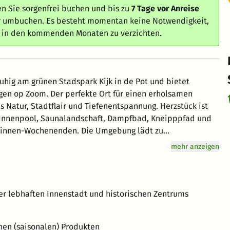
n Sie sorgenfrei buchen und bis zu
7 Tage vor Anreise
er umbuchen. Es besteht momentan keine Notwendigkeit,
e in den kommenden Monaten zu verzichten.
uhig am grünen Stadspark Kijk in de Pot und bietet
rgen op Zoom. Der perfekte Ort für einen erholsamen
 Stadtflair und Tiefenentspannung. Herzstück ist
enden. Die Umgebung lädt zu
ummel durch die verwinkelten Gassen der Altstadt oder
mehr anzeigen
 oder eine ruhige Auszeit in Nordbrabant mit Genuss &
n Renovierungsarbeiten nicht bzw. nur eingeschränkt zur
er lebhaften Innenstadt und historischen Zentrums
chen (saisonalen) Produkten