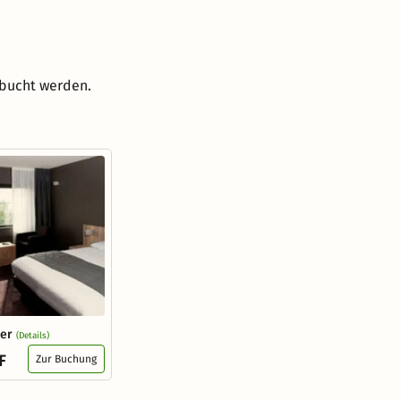
ebucht werden.
er
(Details)
F
Zur Buchung