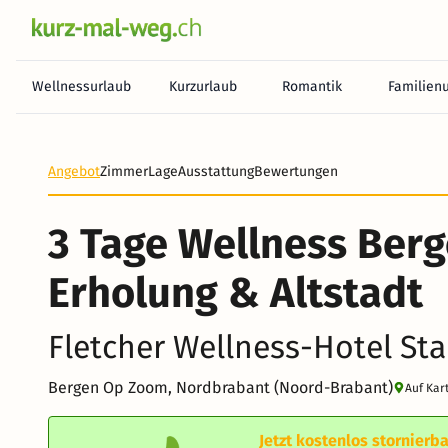
Wellnessurlaub
Kurzurlaub
Romantik
Familien
Heute noch keine Zahlung erforderlich! Zahlen Sie b
Angebot
Zimmer
Lage
Ausstattung
Bewertungen
3 Tage Wellness Ber
Erholung & Altstadt
Fletcher Wellness-Hotel St
Bergen Op Zoom, Nordbrabant (Noord-Brabant)
Auf Kar
Jetzt kostenlos stornierba