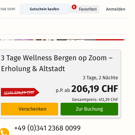
0
Anmelden
Favoriten
 2368 0099
Gutschein kaufen
+ 11 Fotos anzeigen
Kostenlos
100%
stornierbar
4.2
4
Echte
/5
3 Tage Wellness Bergen op Zoom –
Bewertungen
Weiterempfehlung
Großartig
Erholung & Altstadt
3 Tage, 2 Nächte
206,19 CHF
p.P. ab
statt 226,29 CHF
Gesamtpreis:
412,39 CHF
Verschenken
Zur Buchung
+49 (0)341 2368 0099