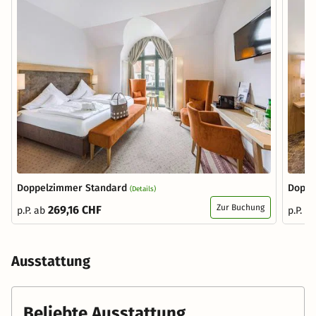
Doppelzimmer Standard
Doppe
(Details)
Zur Buchung
269,16 CHF
p.P. ab
p.P. a
Ausstattung
Beliebte Ausstattung