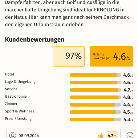
Dampferfahrten, aber auch Golf und Ausflüge in die
märchenhafte Umgebung sind ideal für ERHOLUNG in
der Natur. Hier kann man ganz nach seinem Geschmack
den eigenen Urlaubstraum erleben.
Kundenbewertungen
97%
4.6
99
Echte
/5
Bewertungen
Hotel
4.6
/5
Lage & Umgebung
4.6
/5
Service
4.7
/5
Gastronomie
4.8
/5
Zimmer
4.4
/5
Sport & Wellness
4.5
/5
Preis / Leistung
4.3
/5
08.09.2024
4.7
2
/5