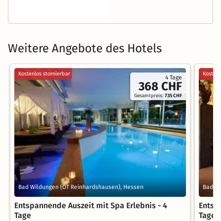
Weitere Angebote des Hotels
Kostenlos stornierbar
Kostenl
4 Tage
368 CHF
Gesamtpreis:
735 CHF
Bad Wildungen (OT Reinhardshausen), Hessen
Bad Wi
Entspannende Auszeit mit Spa Erlebnis - 4
Entsp
Tage
Tage