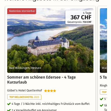
Kostenlos stornierbar
4 Tage
367 CHF
Gesamtpreis:
733 CHF
Bad Wildungen, Hessen
Walde
Sommer am schönen Edersee - 4 Tage
5 Tag
Kurzurlaub
Ringho
Göbel's Hotel Quellenhof
TOP WE
TOP WELLNESSHOTEL
2025
5 Ta
4 Tage / 3 Nächte inkl. reichhaltiges Frühstück vom Buffet
tägl
Spez
1 x Verwöhnbuffet am Anreisetag