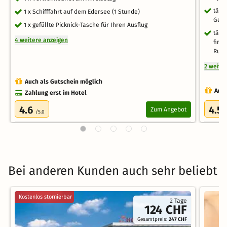
tägl
1 x Schifffahrt auf dem Edersee (1 Stunde)
Gen
1 x gefüllte Picknick-Tasche für Ihren Ausflug
tägl
4 weitere anzeigen
finn
Ruh
2 weite
Auch als Gutschein möglich
Auch
Zahlung erst im Hotel
4.6
4.5
Zum Angebot
/5.0
Bei anderen Kunden auch sehr beliebt
Kostenlos stornierbar
2 Tage
124 CHF
Gesamtpreis:
247 CHF