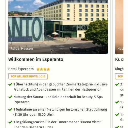
Fulda, Hessen
Hadam
Willkommen im Esperanto
Kurztr
Hotel Esperanto
Ringhot
TOP WELLNESSHOTEL
2026
TOP WE
1 Übernachtung in der gebuchten Zimmerkategorie inklusive
2 Ta
Frühstück und Abendessen im Rahmen der Halbpension
der 
gele
Nutzung der Sauna- und Solelandschaft im Beauty & Spa
Esperanto
1 x 
Früh
1 Teilnahme an einer 1-stündigen historischen Stadtführung
(11.30 Uhr oder 15.00 Uhr)
1 x 
Gesi
1 Begrüßungscocktail in der Panoramabar "Buena Vista"
über den Dächern Fuldas
tägl