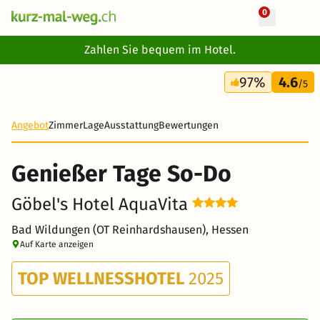
0
+ 18 Fotos
Zahlen Sie bequem im Hotel.
3 Tage
97%
4.6
269 CHF
/5
Angebot
Zimmer
Lage
Ausstattung
Bewertungen
Genießer Tage So-Do
Göbel's Hotel AquaVita
Bad Wildungen (OT Reinhardshausen), Hessen
Auf Karte anzeigen
TOP WELLNESSHOTEL
2025