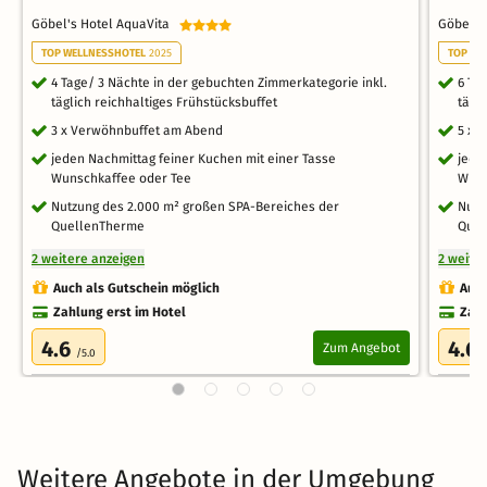
Göbel's Hotel AquaVita
Göbel's
TOP WELLNESSHOTEL
2025
TOP WE
4 Tage/ 3 Nächte in der gebuchten Zimmerkategorie inkl.
6 Ta
täglich reichhaltiges Frühstücksbuffet
tägl
3 x Verwöhnbuffet am Abend
5 x 
jeden Nachmittag feiner Kuchen mit einer Tasse
jede
Wunschkaffee oder Tee
Wuns
Nutzung des 2.000 m² großen SPA-Bereiches der
Nutz
QuellenTherme
Quel
2 weitere anzeigen
2 weite
Auch als Gutschein möglich
Auch
Zahlung erst im Hotel
Zahl
4.6
4.6
Zum Angebot
/5.0
Weitere Angebote in der Umgebung