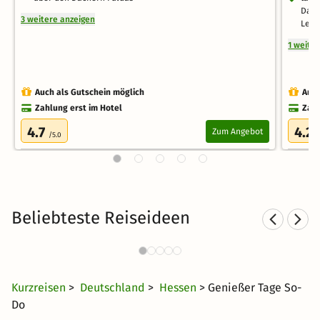
Damp
3 weitere anzeigen
Leih
1 weite
Auch als Gutschein möglich
Auch
Zahlung erst im Hotel
Zahl
4.7
4.2
Zum Angebot
/5.0
/
Beliebteste Reiseideen
Wellnesshotels in Nordhessen
130 Angebote
54 CHF
ab
Kurzreisen
>
Deutschland
>
Hessen
> Genießer Tage So-
Do