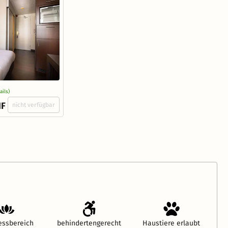
ails)
HF
nicht verfügbar
essbereich
behindertengerecht
Haustiere erlaubt