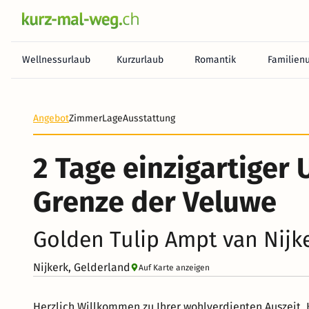
Wellnessurlaub
Kurzurlaub
Romantik
Familien
Angebot
Zimmer
Lage
Ausstattung
2 Tage einzigartiger 
Grenze der Veluwe
Golden Tulip Ampt van Nijk
Nijkerk, Gelderland
Auf Karte anzeigen
Herzlich Willkommen zu Ihrer wohlverdienten Auszeit