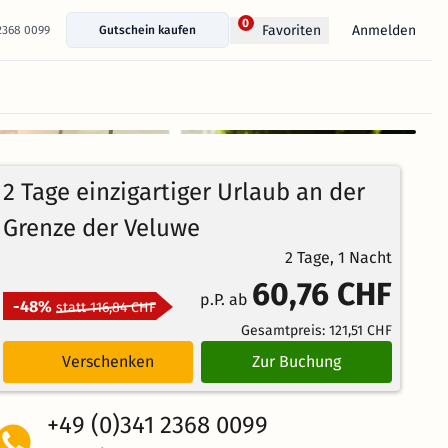
0
Anmelden
Favoriten
 2368 0099
Gutschein kaufen
+ 173 Fotos anzeigen
2 Tage einzigartiger Urlaub an der
Grenze der Veluwe
2 Tage, 1 Nacht
60,76 CHF
p.P. ab
-48%
statt 116,84 CHF
Gesamtpreis:
121,51 CHF
Verschenken
Zur Buchung
+49 (0)341 2368 0099