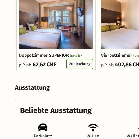
Doppelzimmer SUPERIOR
Vierbettzimmer
(Details)
(Det
62,62 CHF
402,86 C
Zur Buchung
p.P. ab
p.P. ab
Ausstattung
Beliebte Ausstattung
Parkplatz
W-Lan
Welln