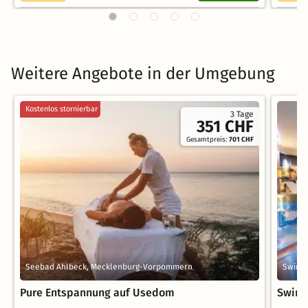
Weitere Angebote in der Umgebung
Kostenlos stornierbar
3 Tage
351 CHF
Gesamtpreis:
701 CHF
Seebad Ahlbeck, Mecklenburg-Vorpommern
Swine
Pure Entspannung auf Usedom
Swine