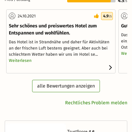
4.5
/5
24.10.2021
4.9
1
/5
Sehr schönes und preiswertes Hotel zum
Gut 
Entspannen und wohlfühlen.
Das H
einge
Das Hotel ist in Strandnähe und daher für Aktivitäten
Ostse
an der frischen Luft bestens geeignet. Aber auch bei
Weite
schlechtem Wetter haben wir uns im Hotel se...
Weiterlesen
alle Bewertungen anzeigen
Rechtliches Problem melden