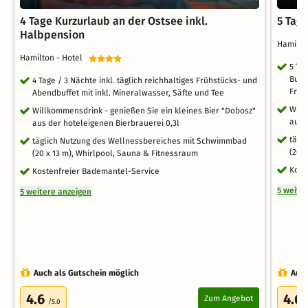
4 Tage Kurzurlaub an der Ostsee inkl.
5 Tag
Halbpension
Hamilto
Hamilton - Hotel
5 Ta
Buff
4 Tage / 3 Nächte inkl. täglich reichhaltiges Frühstücks- und
Fruc
Abendbuffet mit inkl. Mineralwasser, Säfte und Tee
Will
Willkommensdrink - genießen Sie ein kleines Bier "Dobosz"
aus 
aus der hoteleigenen Bierbrauerei 0,3l
tägl
täglich Nutzung des Wellnessbereiches mit Schwimmbad
(20 
(20 x 13 m), Whirlpool, Sauna & Fitnessraum
Kost
Kostenfreier Bademantel-Service
5 weite
5 weitere anzeigen
Auch als Gutschein möglich
Auch
4.6
4.6
Zum Angebot
/5.0