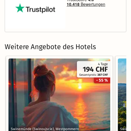
Weitere Angebote des Hotels
4 Tage
194 CHF
Gesamtpreis:
387 CHF
- 55 %
Swinemünde (Swinoujscie), Westpommern
Swine