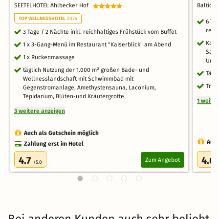
SEETELHOTEL Ahlbecker Hof
Baltic P
TOP WELLNESSHOTEL
2024
6 Ta
reic
3 Tage / 2 Nächte inkl. reichhaltiges Frühstück vom Buffet
Kost
1 x 3-Gang-Menü im Restaurant "Kaiserblick" am Abend
Saun
1 x Rückenmassage
Unte
täglich Nutzung der 1.000 m² großen Bade- und
Tägl
Wellnesslandschaft mit Schwimmbad mit
Tres
Gegenstromanlage, Amethystensauna, Laconium,
Tepidarium, Blüten-und Kräutergrotte
1 weite
3 weitere anzeigen
Auch als Gutschein möglich
Auch
Zahlung erst im Hotel
4.7
4.6
Zum Angebot
/5.0