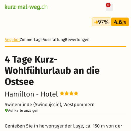
0
+ 15 Fotos
4 Tage
97%
4.6
139 CHF
/5
-64%
Angebot
Zimmer
Lage
Ausstattung
Bewertungen
4 Tage Kurz-
Wohlfühlurlaub an die
Ostsee
Hamilton - Hotel
Swinemünde (Swinoujscie), Westpommern
Auf Karte anzeigen
Genießen Sie in hervorragender Lage, ca. 150 m von der