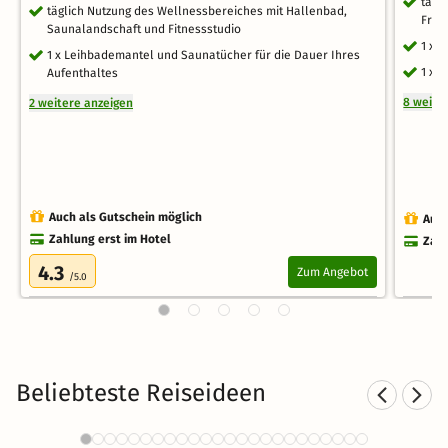
tägl
täglich Nutzung des Wellnessbereiches mit Hallenbad,
Früh
Saunalandschaft und Fitnessstudio
1 x 
1 x Leihbademantel und Saunatücher für die Dauer Ihres
1 x 
Aufenthaltes
8 weite
2 weitere anzeigen
Auch als Gutschein möglich
Auch
Zahlung erst im Hotel
Zahl
4.3
Zum Angebot
/5.0
Beliebteste Reiseideen
Hotel am See in Ostdeutschland
2577 Angebote
36 CHF