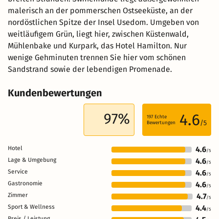
malerisch an der pommerschen Ostseeküste, an der
nordöstlichen Spitze der Insel Usedom. Umgeben von
weitläufigem Grün, liegt hier, zwischen Küstenwald,
Mühlenbake und Kurpark, das Hotel Hamilton. Nur
wenige Gehminuten trennen Sie hier vom schönen
Sandstrand sowie der lebendigen Promenade.
Kundenbewertungen
97%
4.6
197
Echte
/5
Bewertungen
Hotel
4.6
/5
Lage & Umgebung
4.6
/5
Service
4.6
/5
Gastronomie
4.6
/5
Zimmer
4.7
/5
Sport & Wellness
4.4
/5
Preis / Leistung