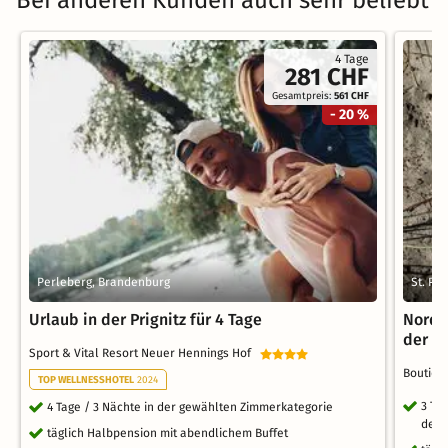
Bei anderen Kunden auch sehr beliebt
4 Tage
281 CHF
Gesamtpreis:
561 CHF
- 20 %
Perleberg, Brandenburg
St. Pe
Urlaub in der Prignitz für 4 Tage
Nords
der N
Sport & Vital Resort Neuer Hennings Hof
Boutiqu
TOP WELLNESSHOTEL
2024
3 Ta
4 Tage / 3 Nächte in der gewählten Zimmerkategorie
des 
täglich Halbpension mit abendlichem Buffet