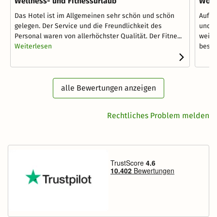
Wellness- und Fitnessurlaub
Wohl
Das Hotel ist im Allgemeinen sehr schön und schön
Aufgr
gelegen. Der Service und die Freundlichkeit des
und d
Personal waren von allerhöchster Qualität. Der Fitne...
weite
Weiterlesen
besteh
alle Bewertungen anzeigen
Rechtliches Problem melden