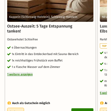
Kappeln (Schleswig-Holstein), Schleswig-Holstein
Neusta
Ostsee-Auszeit: 5 Tage Entspannung
Luxus
tanken!
Elbsa
Ostseehotel SchleiFee
Parkho
TOP TH
4 Übernachtungen
4 Üb
1x Eintritt in das Entdeckerbad mit Sauna-Bereich
des 
1x reichhaltiges Frühstück vom Buffet
4 x 
1 x Flasche Wasser auf dem Zimmer
1 x 
1 weitere anzeigen
1300
mit 
Ries
5 weite
Auch als Gutschein möglich
Auch