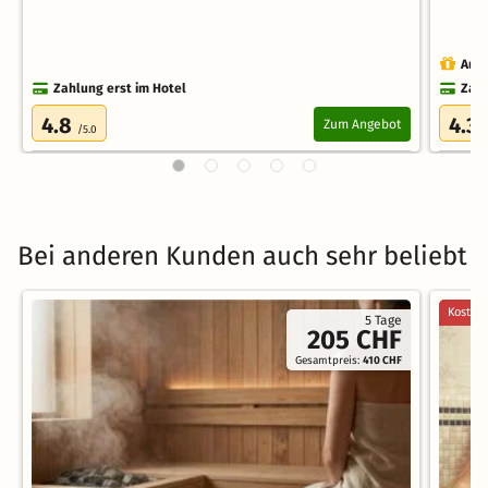
Auch
Zahlung erst im Hotel
Zahl
4.8
4.3
Zum Angebot
/5.0
/
Bei anderen Kunden auch sehr beliebt
Kostenl
5 Tage
205 CHF
Gesamtpreis:
410 CHF