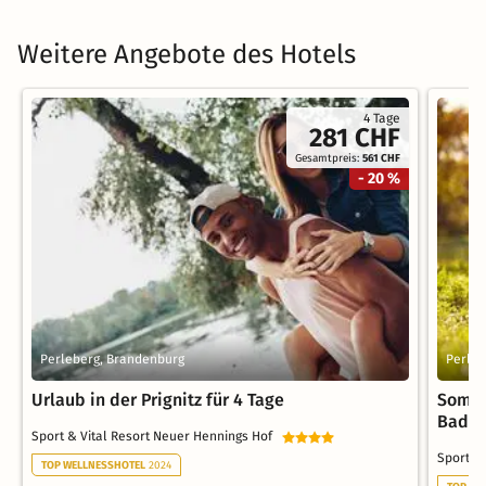
Weitere Angebote des Hotels
4 Tage
281 CHF
Gesamtpreis:
561 CHF
- 20 %
Perleberg, Brandenburg
Perleb
Urlaub in der Prignitz für 4 Tage
Sommer
Badee
Sport & Vital Resort Neuer Hennings Hof
Sport &
TOP WELLNESSHOTEL
2024