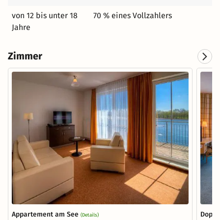
von 12 bis unter 18
70 % eines Vollzahlers
Jahre
Zimmer
Appartement am See
Doppe
(Details)