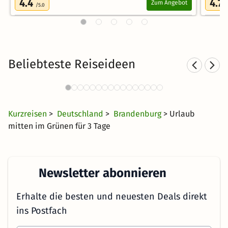
4.4
4.7
Zum Angebot
/5.0
/
Beliebteste Reiseideen
Romantische Hotels in
Norddeutschland
33 CHF
2708 Angebote
ab
Kurzreisen
>
Deutschland
>
Brandenburg
> Urlaub
mitten im Grünen für 3 Tage
Newsletter abonnieren
Erhalte die besten und neuesten Deals direkt
ins Postfach