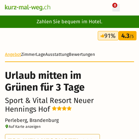
0
+ 21 Fotos
Zahlen Sie bequem im Hotel.
3 Tage
91%
4.3
206 CHF
/5
-18%
Angebot
Zimmer
Lage
Ausstattung
Bewertungen
Urlaub mitten im
Grünen für 3 Tage
Sport & Vital Resort Neuer
Hennings Hof
Perleberg, Brandenburg
Auf Karte anzeigen