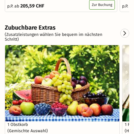
Zur Buchung
205,59 CHF
p.P. ab
p.P. a
Zubuchbare Extras
(Zusatzleistungen wählen Sie bequem im nächsten
Schritt)
1 Obstkorb
1 Fl
(Gemischte Auswahl)
(Hau