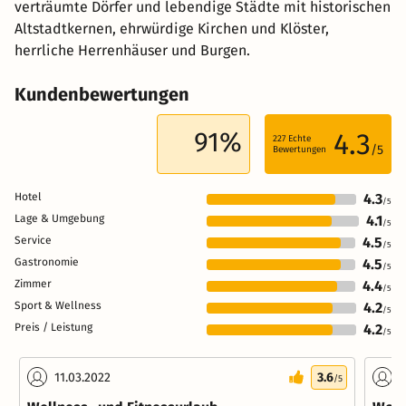
verträumte Dörfer und lebendige Städte mit historischen
Altstadtkernen, ehrwürdige Kirchen und Klöster,
herrliche Herrenhäuser und Burgen.
Kundenbewertungen
91%
4.3
227
Echte
/5
Bewertungen
Hotel
4.3
/5
Lage & Umgebung
4.1
/5
Service
4.5
/5
Gastronomie
4.5
/5
Zimmer
4.4
/5
Sport & Wellness
4.2
/5
Preis / Leistung
4.2
/5
11.03.2022
3.6
0
/5