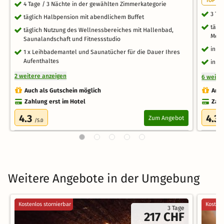
TOP WE
4 Tage / 3 Nächte in der gewählten Zimmerkategorie
3 Ta
täglich Halbpension mit abendlichem Buffet
tägl
täglich Nutzung des Wellnessbereiches mit Hallenbad,
Menü
Saunalandschaft und Fitnessstudio
inkl
1 x Leihbademantel und Saunatücher für die Dauer Ihres
Aufenthaltes
inkl
2 weitere anzeigen
6 weite
Auch als Gutschein möglich
Auch
Zahlung erst im Hotel
Zahl
4.3
4.3
Zum Angebot
/5.0
/
Weitere Angebote in der Umgebung
Kostenlos stornierbar
Kostenl
3 Tage
217 CHF