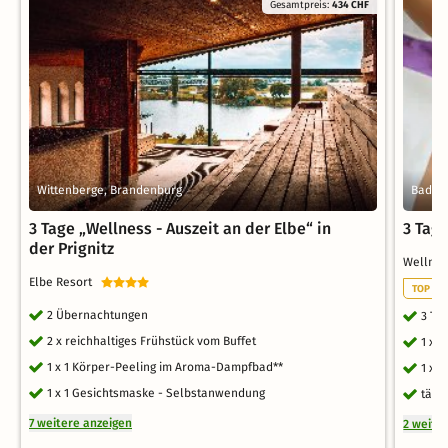
Gesamtpreis:
434 CHF
Wittenberge, Brandenburg
Bad Wi
3 Tage „Wellness - Auszeit an der Elbe“ in
3 Tag
der Prignitz
Wellne
Elbe Resort
TOP WE
2 Übernachtungen
3 Ta
2 x reichhaltiges Frühstück vom Buffet
1 x 
1 x 1 Körper-Peeling im Aroma-Dampfbad**
1 x 
1 x 1 Gesichtsmaske - Selbstanwendung
tägl
7 weitere anzeigen
2 weite