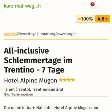
0
+ 18 Fotos
7 Tage
100%
4.6
410 CHF
/5
Angebot
Zimmer
Lage
Ausstattung
Bewertungen
All-inclusive
Schlemmertage im
Trentino - 7 Tage
Hotel Alpine Mugon
Trient (Trento), Trentino-Südtirol
Auf Karte anzeigen
Die unmittelbare Nähe des Hotel Alpine Mugon zum