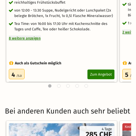
reichhaltiges Frühstücksbuffet
tägl
Indo
von 12:00 - 13:30 Suppe, Nudelgericht oder Lunchpaket (2x
Bio-
belegte Brötchen, 1x Frucht, 1x 0,5l Flasche Mineralwasser)
1 x 
Tea Time: von 16:00 bis 17:30 Uhr mit Kuchenschnitte des
Tages und Caffe, Tee oder heißer Schokolade.
2 weite
8 weitere anzeigen
Auch als Gutschein möglich
Auch
4
5
Zum Angebot
/5.0
/5.0
Bei anderen Kunden auch sehr beliebt
Kostenl
4 Tage
285 CHF