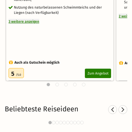
Saun
Nutzung des naturbelassenen Schwimmteichs und der
und 
Liegen (nach Verfügbarkeit)
2 weite
3 weitere anzeigen
Auch als Gutschein möglich
Auch
5
Zum Angebot
/5.0
Beliebteste Reiseideen
Kurzurlaub in den Bergen
4417 Angebote
24 CHF
ab