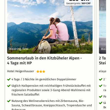
Gesamtpreis:
569 CHF
Waidring, Tirol
Waidri
Sommerurlaub in den Kitzbüheler Alpen -
2 Tag
4 Tage mit HP
Stein
Hotel Heigenhauser
elaya h
4 Tage / 3 Nächte im gemütlichen Doppelzimmer
2 Ta
täglich Halbpension mit reichhaltigen Frühstücksbuffet mit
1 x 
regionalen Produkten sowie 3-Gang-Abend-Wahlmenü mit
raff
frischem Salatbuffet
Park
Nutzung des Wellnessbereiches mit Zirbensauna, Bio-
tägl
Sauna, Schwallbrause, Kneippschlauch, Tropendusche und
Bere
Ruheraum,