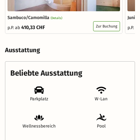
Sambuco/Camomilla
Junior
(Details)
Zur Buchung
410,33 CHF
p.P. ab
p.P. a
Ausstattung
Beliebte Ausstattung
Parkplatz
W-Lan
Wellnessbereich
Pool