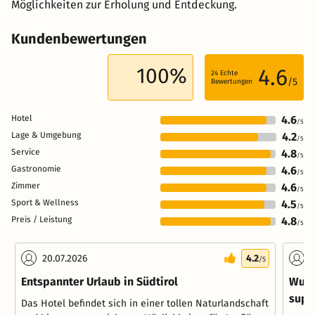
Möglichkeiten zur Erholung und Entdeckung.
Kundenbewertungen
100%
4.6
24
Echte
/5
Bewertungen
Hotel
4.6
/5
Lage & Umgebung
4.2
/5
Service
4.8
/5
Gastronomie
4.6
/5
Zimmer
4.6
/5
Sport & Wellness
4.5
/5
Preis / Leistung
4.8
/5
20.07.2026
4.2
1
/5
Entspannter Urlaub in Südtirol
Wund
supe
Das Hotel befindet sich in einer tollen Naturlandschaft