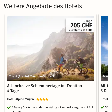
Weitere Angebote des Hotels
4 Tage
205 CHF
Gesamtpreis:
410 CHF
Trient (Trento), Trentino-Südtirol
Trient
All-inclusive Schlemmertage im Trentino -
All-i
4 Tage
5 Tag
Hotel Alpine Mugon
Hotel 
4 Tage / 3 Nächte in der gewählten Zimmerkategorie mit ALL
5 Ta