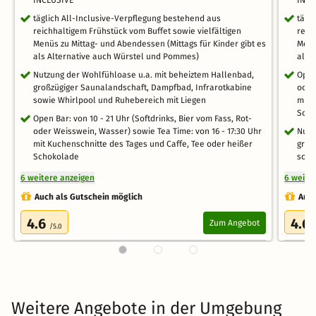
INCLUSIVE
INCL
täglich All-Inclusive-Verpflegung bestehend aus
tägl
reichhaltigem Frühstück vom Buffet sowie vielfältigen
reic
Menüs zu Mittag- und Abendessen (Mittags für Kinder gibt es
Menü
als Alternative auch Würstel und Pommes)
als 
Nutzung der Wohlfühloase u.a. mit beheiztem Hallenbad,
Open
großzügiger Saunalandschaft, Dampfbad, Infrarotkabine
oder
sowie Whirlpool und Ruhebereich mit Liegen
mit 
Scho
Open Bar: von 10 - 21 Uhr (Softdrinks, Bier vom Fass, Rot-
oder Weisswein, Wasser) sowie Tea Time: von 16 - 17:30 Uhr
Nutz
mit Kuchenschnitte des Tages und Caffe, Tee oder heißer
groß
Schokolade
sowi
6 weitere anzeigen
6 weite
Auch als Gutschein möglich
Auch
4.6
4.6
Zum Angebot
/5.0
Weitere Angebote in der Umgebung