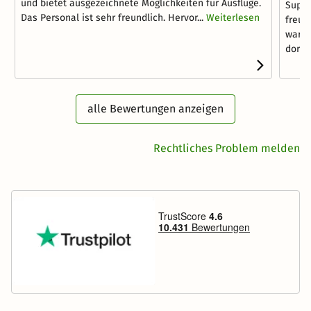
und bietet ausgezeichnete Möglichkeiten für Ausflüge.
Super
Das Personal ist sehr freundlich. Hervor...
Weiterlesen
freun
war u
dort...
alle Bewertungen anzeigen
Rechtliches Problem melden