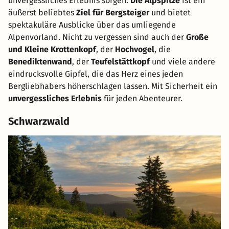
unvergessliches Erlebnis sorgen.
Die Alpspitze
ist ein
äußerst beliebtes
Ziel für Bergsteiger
und bietet
spektakuläre Ausblicke über das umliegende
Alpenvorland. Nicht zu vergessen sind auch der
Große
und Kleine Krottenkopf
, der
Hochvogel
, die
Benediktenwand
, der
Teufelstättkopf
und viele andere
eindrucksvolle Gipfel, die das Herz eines jeden
Bergliebhabers höherschlagen lassen. Mit Sicherheit ein
unvergessliches Erlebnis
für jeden Abenteurer.
Schwarzwald