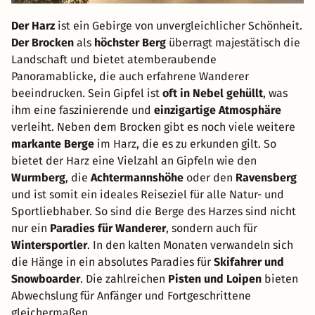
Der Harz
ist ein Gebirge von unvergleichlicher Schönheit.
Der Brocken
als
höchster Berg
überragt majestätisch die
Landschaft und bietet atemberaubende
Panoramablicke, die auch erfahrene Wanderer
beeindrucken. Sein Gipfel ist
oft in Nebel gehüllt
, was
ihm eine faszinierende und
einzigartige Atmosphäre
verleiht. Neben dem Brocken gibt es noch viele weitere
markante Berge
im Harz, die es zu erkunden gilt. So
bietet der Harz eine Vielzahl an Gipfeln wie den
Wurmberg
, die
Achtermannshöhe
oder den
Ravensberg
und ist somit ein ideales Reiseziel für alle Natur- und
Sportliebhaber. So sind die Berge des Harzes sind nicht
nur ein
Paradies für Wanderer
, sondern auch für
Wintersportler
. In den kalten Monaten verwandeln sich
die Hänge in ein absolutes Paradies für
Skifahrer und
Snowboarder
. Die zahlreichen
Pisten und Loipen
bieten
Abwechslung für Anfänger und Fortgeschrittene
gleichermaßen.