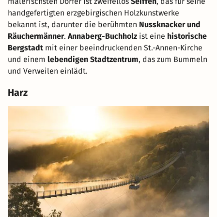
malerischsten Dörfer ist zweifellos
Seiffen
, das für seine
handgefertigten erzgebirgischen Holzkunstwerke
bekannt ist, darunter die berühmten
Nussknacker und
Räuchermänner
.
Annaberg-Buchholz
ist eine
historische
Bergstadt
mit einer beeindruckenden St.-Annen-Kirche
und einem
lebendigen Stadtzentrum
, das zum Bummeln
und Verweilen einlädt.
Harz