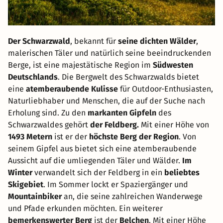
Der Schwarzwald
, bekannt für
seine dichten Wälder
,
malerischen Täler und natürlich seine beeindruckenden
Berge, ist eine majestätische Region im
Südwesten
Deutschlands
. Die Bergwelt des Schwarzwalds bietet
eine
atemberaubende Kulisse
für Outdoor-Enthusiasten,
Naturliebhaber und Menschen, die auf der Suche nach
Erholung sind. Zu den
markanten Gipfeln
des
Schwarzwaldes gehört
der Feldberg.
Mit einer Höhe von
1493 Metern
ist er der
höchste Berg der Region
. Von
seinem Gipfel aus bietet sich eine atemberaubende
Aussicht auf die umliegenden Täler und Wälder.
Im
Winter
verwandelt sich der Feldberg in ein
beliebtes
Skigebiet
. Im Sommer lockt er Spaziergänger und
Mountainbiker
an, die seine zahlreichen Wanderwege
und Pfade erkunden möchten. Ein weiterer
bemerkenswerter Berg
ist der
Belchen
. Mit einer Höhe