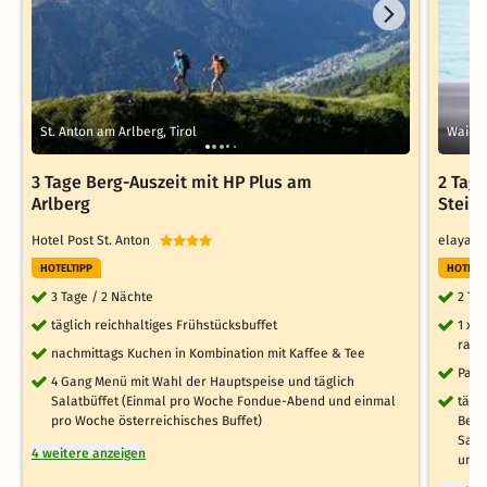
St. Anton am Arlberg, Tirol
Waidri
3 Tage Berg-Auszeit mit HP Plus am
2 Tag
Arlberg
Stein
Hotel Post St. Anton
elaya h
HOTELTIPP
HOTELT
3 Tage / 2 Nächte
2 Ta
täglich reichhaltiges Frühstücksbuffet
1 x 
raff
nachmittags Kuchen in Kombination mit Kaffee & Tee
Park
4 Gang Menü mit Wahl der Hauptspeise und täglich
Salatbüffet (Einmal pro Woche Fondue-Abend und einmal
tägl
pro Woche österreichisches Buffet)
Bere
Saun
4 weitere anzeigen
und 