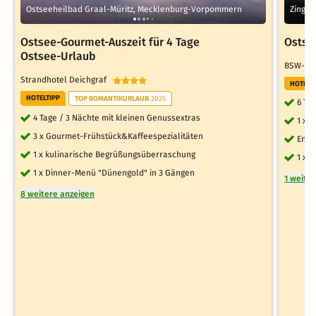
Ostseeheilbad Graal-Müritz, Mecklenburg-Vorpommern
Zings
Ostsee-Gourmet-Auszeit für 4 Tage
Ostsee
Ostsee-Urlaub
BSW-Fe
Strandhotel Deichgraf
HOTELT
HOTELTIPP
TOP ROMANTIKURLAUB
2025
6 Ta
4 Tage / 3 Nächte mit kleinen Genussextras
1 x 
3 x Gourmet-Frühstück&Kaffeespezialitäten
Endr
1 x kulinarische Begrüßungsüberraschung
1 x 
1 x Dinner-Menü "Dünengold" in 3 Gängen
1 weite
8 weitere anzeigen