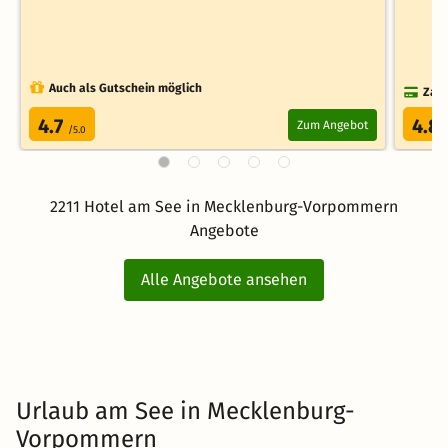
Auch als Gutschein möglich
Zahl
4.7
4.8
Zum Angebot
/5.0
2211 Hotel am See in Mecklenburg-Vorpommern
Angebote
Alle Angebote ansehen
Urlaub am See in Mecklenburg-
Vorpommern