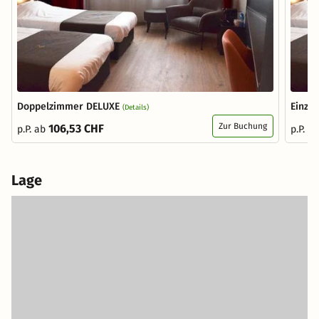
Doppelzimmer DELUXE
Einze
(Details)
Zur Buchung
106,53 CHF
p.P. ab
p.P. a
Lage