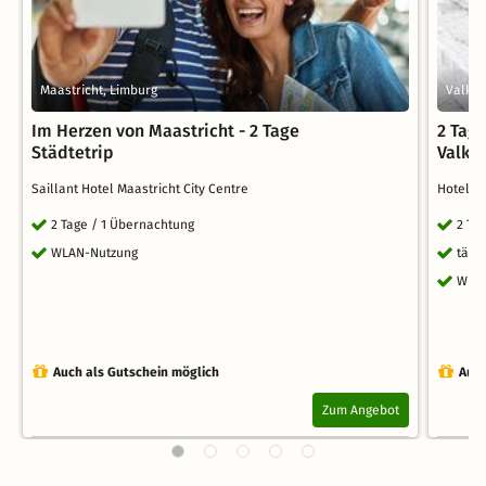
Maastricht, Limburg
Valken
Im Herzen von Maastricht - 2 Tage
2 Tag
Städtetrip
Valke
Saillant Hotel Maastricht City Centre
Hotel 
2 Tage / 1 Übernachtung
2 Ta
WLAN-Nutzung
tägl
WLA
Auch als Gutschein möglich
Auch
Zum Angebot