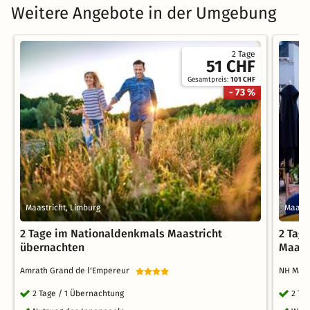
Weitere Angebote in der Umgebung
2 Tage
51 CHF
Gesamtpreis:
101 CHF
- 73 %
Maastricht, Limburg
Maastr
2 Tage im Nationaldenkmals Maastricht
2 Tage
übernachten
Maast
Amrath Grand de l'Empereur
NH Maa
2 Tage / 1 Übernachtung
2 Ta