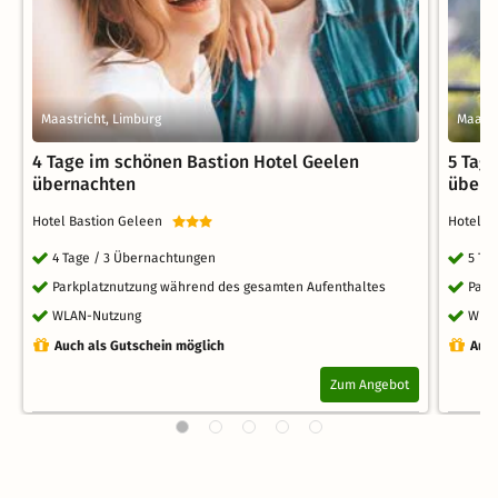
Maastricht, Limburg
Maastr
4 Tage im schönen Bastion Hotel Geelen
5 Tag
übernachten
übern
Hotel Bastion Geleen
Hotel B
4 Tage / 3 Übernachtungen
5 Ta
Parkplatznutzung während des gesamten Aufenthaltes
Park
WLAN-Nutzung
WLA
Auch als Gutschein möglich
Auch
Zum Angebot