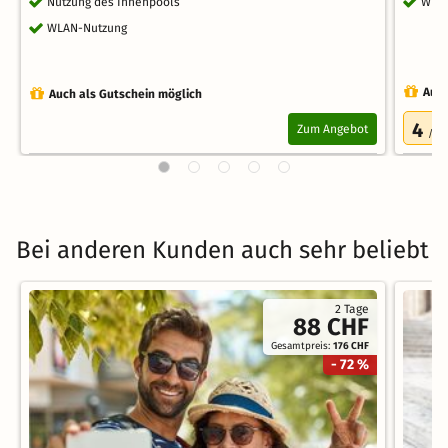
Nutzung des Innenpools
WLA
WLAN-Nutzung
Auch
Auch als Gutschein möglich
4
Zum Angebot
/5.0
Bei anderen Kunden auch sehr beliebt
2 Tage
88 CHF
Gesamtpreis:
176 CHF
- 72 %