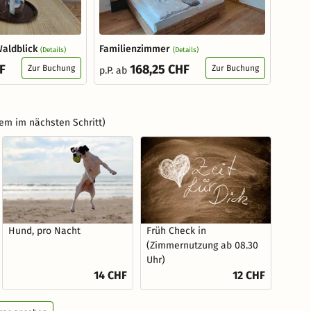
aldblick
Familienzimmer
(Details)
(Details)
F
168,25 CHF
Zur Buchung
Zur Buchung
p.P. ab
em im nächsten Schritt)
Hund, pro Nacht
Früh Check in
(Zimmernutzung ab 08.30
Uhr)
14 CHF
12 CHF