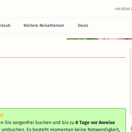
+49 (0)341
urlaub
Weitere Reisethemen
Deals
r!
n Sie sorgenfrei buchen und bis zu
8 Tage vor Anreise
er umbuchen. Es besteht momentan keine Notwendigkeit,