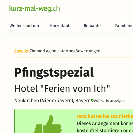
Wellnessurlaub
Kurzurlaub
Romantik
Familien
Angebot
Zimmer
Lage
Ausstattung
Bewertungen
Pfingstspezial
Hotel "Ferien vom Ich"
Neukirchen (Niederbayern), Bayern
Auf Karte anzeigen
Jetzt kostenlos stornierba
Dieses Arrangement könne
kostenfrei stornieren od