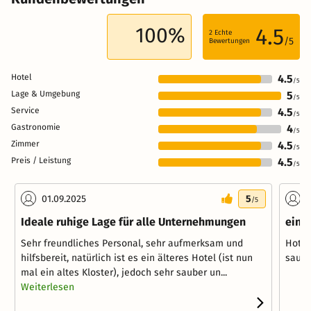
100%
4.5
2
Echte
/5
Bewertungen
Hotel
4.5
/5
Lage & Umgebung
5
/5
Service
4.5
/5
Gastronomie
4
/5
Zimmer
4.5
/5
Preis / Leistung
4.5
/5
01.09.2025
5
2
/5
Ideale ruhige Lage für alle Unternehmungen
einf
Sehr freundliches Personal, sehr aufmerksam und
Hotel
hilfsbereit, natürlich ist es ein älteres Hotel (ist nun
saube
mal ein altes Kloster), jedoch sehr sauber un...
Weiterlesen