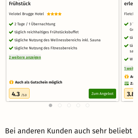
Frühstück
erleb
Velotel Brugge Hotel
Fletche
2 Tage / 1 Übernachtung
3 Ta
Gren
täglich reichhaltiges Frühstücksbuffet
tägl
tägliche Nutzung des Wellnessbereichs inkl. Sauna
tägl
tägliche Nutzung des Fitnessbereichs
sais
2 weitere anzeigen
Wlan
1 weite
Auch
Auch als Gutschein möglich
Zahl
4.3
3.8
Zum Angebot
/5.0
Bei anderen Kunden auch sehr beliebt