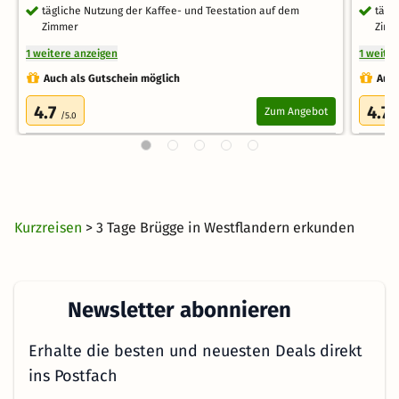
tägliche Nutzung der Kaffee- und Teestation auf dem
tägl
Zimmer
Zim
1 weitere anzeigen
1 weite
Auch als Gutschein möglich
Auch
4.7
4.7
Zum Angebot
/5.0
/
Kurzreisen
> 3 Tage Brügge in Westflandern erkunden
Newsletter abonnieren
Erhalte die besten und neuesten Deals direkt
ins Postfach