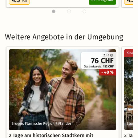
4.5
4.5
/5.0
Weitere Angebote in der Umgebung
Kostenl
2 Tage
76 CHF
Gesamtpreis:
152 CHF
- 40 %
Brügge, Flämische Region / Flandern
Sluis,
2 Tage am historischen Stadtkern mit
3 Tage