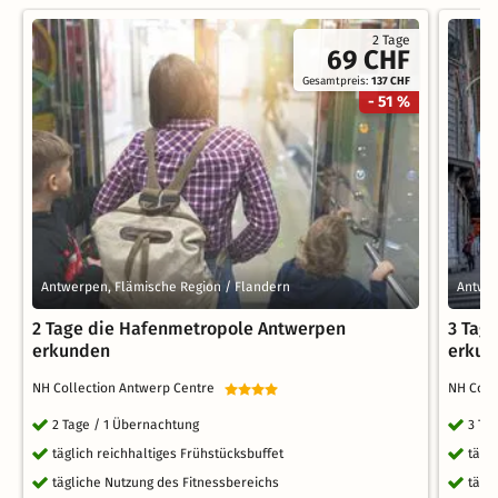
2 Tage
69 CHF
Gesamtpreis:
137 CHF
- 51 %
Antwerpen, Flämische Region / Flandern
Antwer
2 Tage die Hafenmetropole Antwerpen
3 Tag
erkunden
erkun
NH Collection Antwerp Centre
NH Coll
2 Tage / 1 Übernachtung
3 Ta
täglich reichhaltiges Frühstücksbuffet
tägl
tägliche Nutzung des Fitnessbereichs
tägl