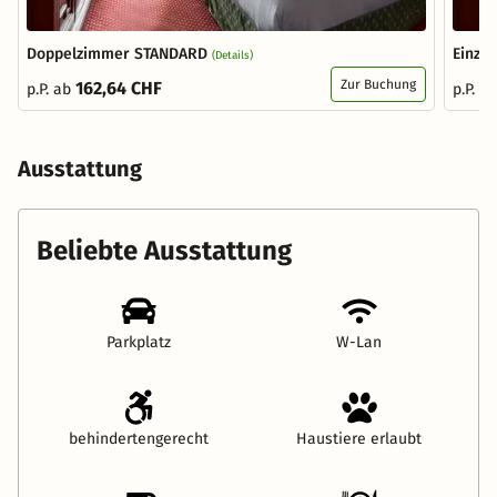
Doppelzimmer STANDARD
Einze
(Details)
Zur Buchung
162,64 CHF
p.P. ab
p.P. a
Ausstattung
Beliebte Ausstattung
Parkplatz
W-Lan
behindertengerecht
Haustiere erlaubt