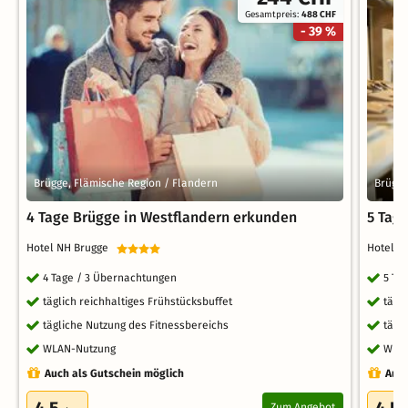
Gesamtpreis:
488 CHF
- 39 %
Brügge, Flämische Region / Flandern
Brügge
4 Tage Brügge in Westflandern erkunden
5 Tag
Hotel NH Brugge
Hotel 
4 Tage / 3 Übernachtungen
5 Ta
täglich reichhaltiges Frühstücksbuffet
tägl
tägliche Nutzung des Fitnessbereichs
tägl
WLAN-Nutzung
WLA
Auch als Gutschein möglich
Auch
Zum Angebot