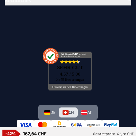
Rechtliches
AUSGEZEICHNET
.org
Kundenbewertungen
SEHR GUT
4.57
/ 5.00
5.349 Bewertungen
Hinweis zu den Bewertungen
DE
CH
AT
162,64 CHF
-42%
Gesamtpreis: 325,28 CHF