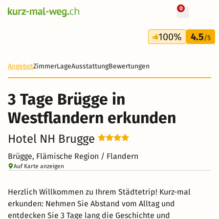
0
+ 100 Fotos
3 Tage
100%
4.5
163 CHF
/5
-42%
Angebot
Zimmer
Lage
Ausstattung
Bewertungen
3 Tage Brügge in
Westflandern erkunden
Hotel NH Brugge
Brügge, Flämische Region / Flandern
Auf Karte anzeigen
Herzlich Willkommen zu Ihrem Städtetrip! Kurz-mal
erkunden: Nehmen Sie Abstand vom Alltag und
entdecken Sie 3 Tage lang die Geschichte und