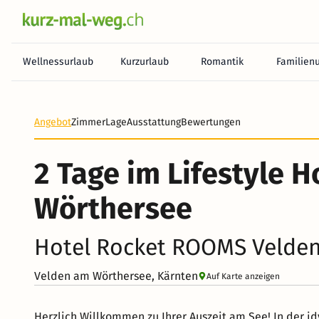
Wellnessurlaub
Kurzurlaub
Romantik
Familien
Angebot
Zimmer
Lage
Ausstattung
Bewertungen
2 Tage im Lifestyle H
Wörthersee
Hotel Rocket ROOMS Velde
Velden am Wörthersee, Kärnten
Auf Karte anzeigen
Herzlich Willkommen zu Ihrer Auszeit am See! In der 