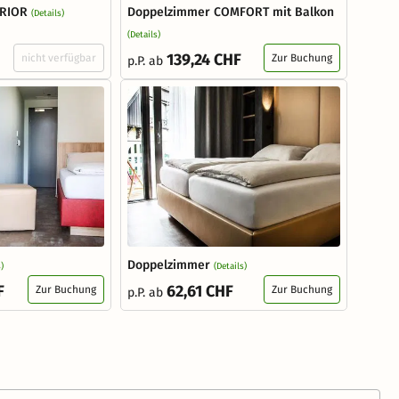
ERIOR
Doppelzimmer COMFORT mit Balkon
(Details)
(Details)
139,24 CHF
nicht verfügbar
Zur Buchung
p.P. ab
Doppelzimmer
)
(Details)
F
62,61 CHF
Zur Buchung
Zur Buchung
p.P. ab