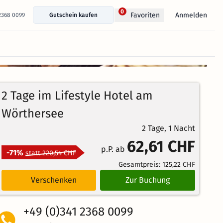
0
Anmelden
Favoriten
 2368 0099
Gutschein kaufen
+ 13 Fotos anzeigen
4.8
11
Echte
/5
2 Tage im Lifestyle Hotel am
Bewertungen
Herausragend
Wörthersee
2 Tage, 1 Nacht
62,61 CHF
p.P. ab
-71%
statt 220,54 CHF
Gesamtpreis:
125,22 CHF
Verschenken
Zur Buchung
+49 (0)341 2368 0099