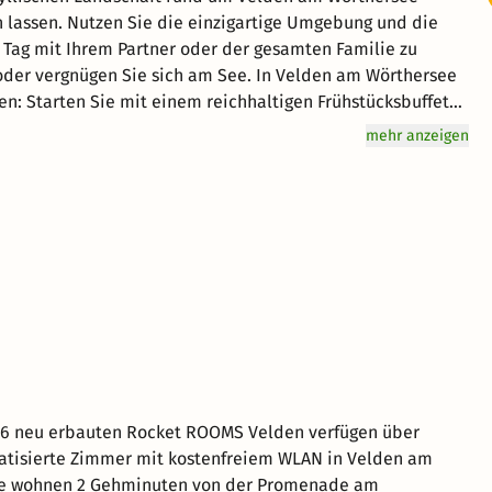
n lassen. Nutzen Sie die einzigartige Umgebung und die
n Tag mit Ihrem Partner oder der gesamten Familie zu
oder vergnügen Sie sich am See. In Velden am Wörthersee
en: Starten Sie mit einem reichhaltigen Frühstücksbuffet
vorragenden Service und eine entspannte Atmosphäre für
mehr anzeigen
Ihnen einen großartigen Aufenthalt im schönen Velden am
016 neu erbauten Rocket ROOMS Velden verfügen über
atisierte Zimmer mit kostenfreiem WLAN in Velden am
ie wohnen 2 Gehminuten von der Promenade am