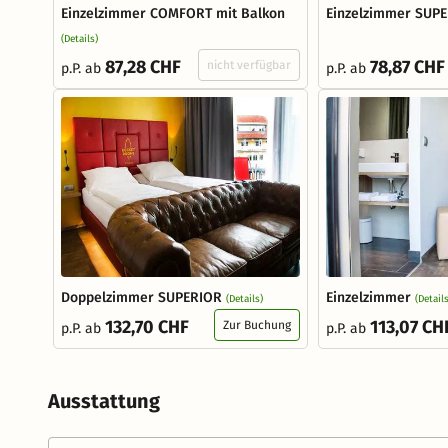
Einzelzimmer COMFORT mit Balkon
Einzelzimmer SUP
(Details)
87,28 CHF
78,87 CHF
nicht verfügbar
p.P. ab
p.P. ab
Doppelzimmer SUPERIOR
Einzelzimmer
(Details)
(Details
132,70 CHF
113,07 CH
Zur Buchung
p.P. ab
p.P. ab
Ausstattung