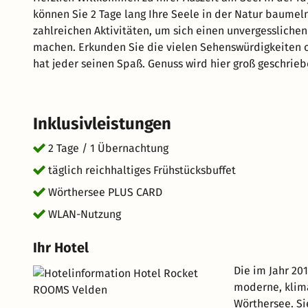
können Sie 2 Tage lang Ihre Seele in der Natur baumel
zahlreichen Aktivitäten, um sich einen unvergessliche
machen. Erkunden Sie die vielen Sehenswürdigkeiten 
hat jeder seinen Spaß. Genuss wird hier groß geschrieb
für Genießer vital in den Tag. Freuen Sie sich auf her
einen einzigartigen Urlaub. kurz-mal-weg.de wünscht 
Wörthersee.
Inklusivleistungen
2 Tage / 1 Übernachtung
täglich reichhaltiges Frühstücksbuffet
Wörthersee PLUS CARD
WLAN-Nutzung
Ihr Hotel
Die im Jahr 2
moderne, klim
Wörthersee. S