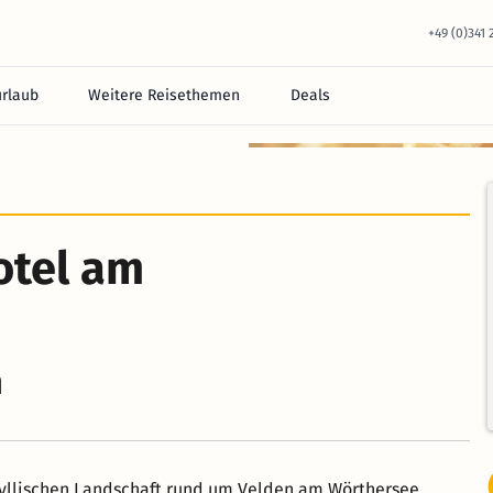
+49 (0)341
urlaub
Weitere Reisethemen
Deals
otel am
n
idyllischen Landschaft rund um Velden am Wörthersee