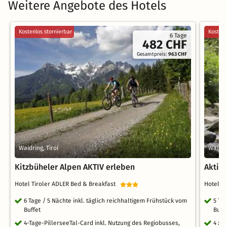
Weitere Angebote des Hotels
Kostenlos stornierbar
Kostenl
6 Tage
482 CHF
Gesamtpreis:
963 CHF
Waidring, Tirol
Waidri
Kitzbüheler Alpen AKTIV erleben
Aktiv
Hotel Tiroler ADLER Bed & Breakfast
Hotel T
6 Tage / 5 Nächte inkl. täglich reichhaltigem Frühstück vom
5 Ta
Buffet
Buff
4-Tage-PillerseeTal-Card inkl. Nutzung des Regiobusses,
4 x 