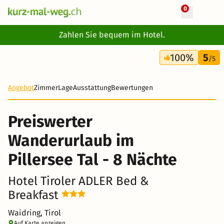
0
+ 13 Fotos
Zahlen Sie bequem im Hotel.
9 Tage
100%
5
737 CHF
/5
Angebot
Zimmer
Lage
Ausstattung
Bewertungen
Preiswerter
Wanderurlaub im
Pillersee Tal - 8 Nächte
Hotel Tiroler ADLER Bed &
Breakfast
Waidring, Tirol
Auf Karte anzeigen