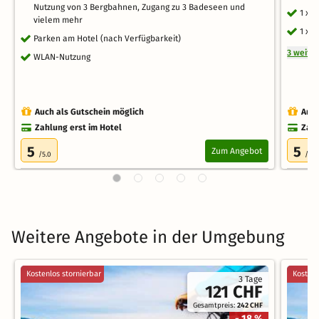
Nutzung von 3 Bergbahnen, Zugang zu 3 Badeseen und
1 x 
vielem mehr
1 x 
Parken am Hotel (nach Verfügbarkeit)
3 weite
WLAN-Nutzung
Auch als Gutschein möglich
Auch
Zahlung erst im Hotel
Zahl
5
5
Zum Angebot
/5.0
/5.0
Weitere Angebote in der Umgebung
Kostenlos stornierbar
Kostenl
3 Tage
121 CHF
Gesamtpreis:
242 CHF
- 18 %