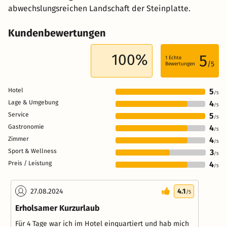
abwechslungsreichen Landschaft der Steinplatte.
Kundenbewertungen
100%
5
1
Echte
/5
Bewertungen
Hotel
5
/5
Lage & Umgebung
4
/5
Service
5
/5
Gastronomie
4
/5
Zimmer
4
/5
Sport & Wellness
3
/5
Preis / Leistung
4
/5
27.08.2024
4.1
/5
Erholsamer Kurzurlaub
Für 4 Tage war ich im Hotel einquartiert und hab mich