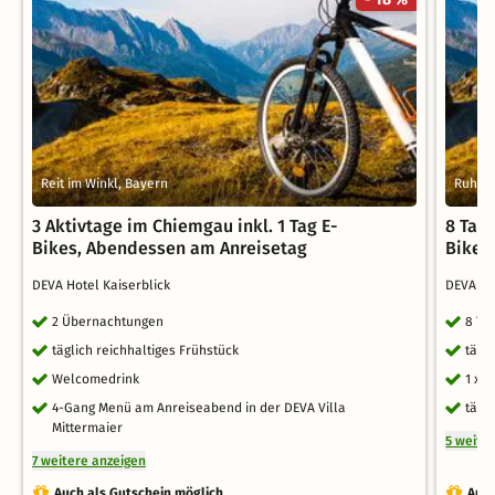
Reit im Winkl, Bayern
Ruhpol
3 Aktivtage im Chiemgau inkl. 1 Tag E-
8 Tag
Bikes, Abendessen am Anreisetag
Bikes
DEVA Hotel Kaiserblick
DEVA Ho
2 Übernachtungen
8 Ta
täglich reichhaltiges Frühstück
tägl
Welcomedrink
1 x 
4-Gang Menü am Anreiseabend in der DEVA Villa
tägl
Mittermaier
5 weite
7 weitere anzeigen
Auch als Gutschein möglich
Auch