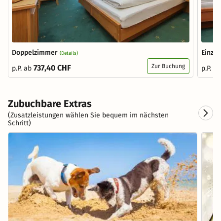
Doppelzimmer
Einze
(Details)
Zur Buchung
737,40 CHF
p.P. ab
p.P. a
Zubuchbare Extras
(Zusatzleistungen wählen Sie bequem im nächsten
Schritt)