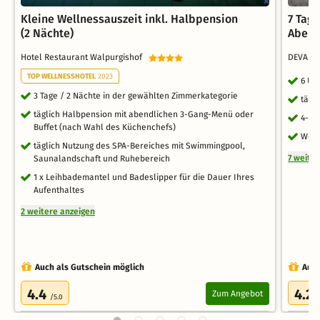
Kleine Wellnessauszeit inkl. Halbpension
7 Tag
(2 Nächte)
Abend
Hotel Restaurant Walpurgishof
DEVA Ho
TOP WELLNESSHOTEL
2023
6 Üb
3 Tage / 2 Nächte in der gewählten Zimmerkategorie
tägl
täglich Halbpension mit abendlichen 3-Gang-Menü oder
4-Ga
Buffet (nach Wahl des Küchenchefs)
Welc
täglich Nutzung des SPA-Bereiches mit Swimmingpool,
7 weite
Saunalandschaft und Ruhebereich
1 x Leihbademantel und Badeslipper für die Dauer Ihres
Aufenthaltes
2 weitere anzeigen
Auch als Gutschein möglich
Auch
4.4
4.2
Zum Angebot
/5.0
/