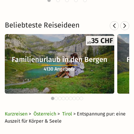
Beliebteste Reiseideen
35 CHF
ab
Familienurlaub in den Bergen
Fa
4130 Angebote
Kurzreisen
>
Österreich
>
Tirol
> Entspannung pur: eine
Auszeit für Körper & Seele