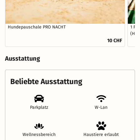
Hundepauschale PRO NACHT
1 Fl
(Hau
10 CHF
Ausstattung
Beliebte Ausstattung
Parkplatz
W-Lan
Wellnessbereich
Haustiere erlaubt