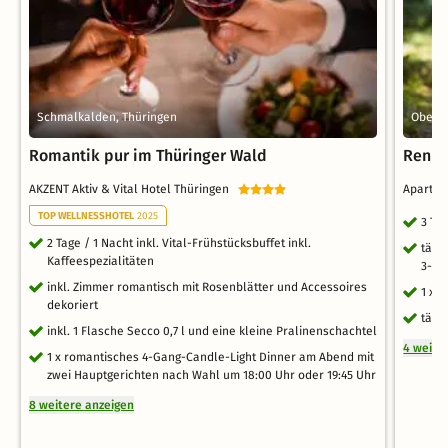
Schmalkalden, Thüringen
Oberho
Romantik pur im Thüringer Wald
Renns
AKZENT Aktiv & Vital Hotel Thüringen
Aparth
TOP WELLNESSHOTEL
2025
3 Ta
2 Tage / 1 Nacht inkl. Vital-Frühstücksbuffet inkl.
tägl
Kaffeespezialitäten
3-Ga
inkl. Zimmer romantisch mit Rosenblätter und Accessoires
1 x 
dekoriert
tägl
inkl. 1 Flasche Secco 0,7 l und eine kleine Pralinenschachtel
4 weite
1 x romantisches 4-Gang-Candle-Light Dinner am Abend mit
zwei Hauptgerichten nach Wahl um 18:00 Uhr oder 19:45 Uhr
8 weitere anzeigen