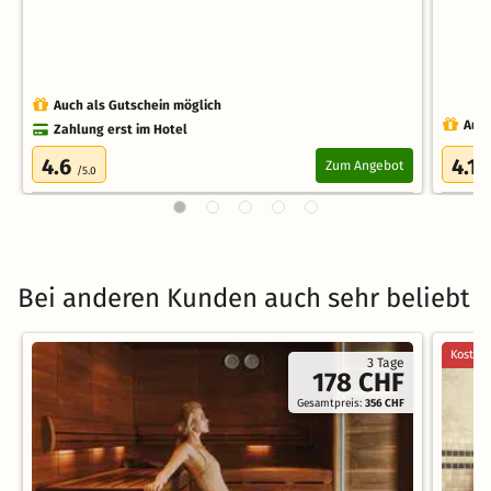
Auch als Gutschein möglich
Auch
Zahlung erst im Hotel
4.6
4.1
Zum Angebot
/5.0
/
Bei anderen Kunden auch sehr beliebt
Kostenl
3 Tage
178 CHF
Gesamtpreis:
356 CHF