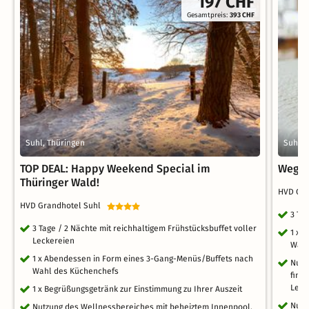
197 CHF
Gesamtpreis:
393 CHF
Suhl, Thüringen
Suhl, 
TOP DEAL: Happy Weekend Special im
Weg v
Thüringer Wald!
HVD Gr
HVD Grandhotel Suhl
3 Ta
3 Tage / 2 Nächte mit reichhaltigem Frühstücksbuffet voller
1 x 
Leckereien
Wahl
1 x Abendessen in Form eines 3-Gang-Menüs/Buffets nach
Nutz
Wahl des Küchenchefs
finn
Leih
1 x Begrüßungsgetränk zur Einstimmung zu Ihrer Auszeit
Nutz
Nutzung des Wellnessbereiches mit beheiztem Innenpool,