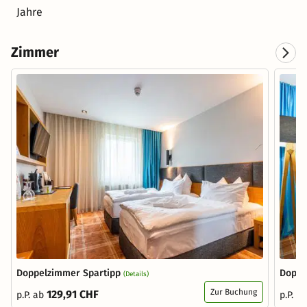
Jahre
Zimmer
Doppelzimmer Spartipp
Doppe
(Details)
Zur Buchung
129,91 CHF
p.P. ab
p.P. a