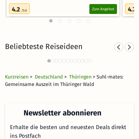
4.2
4.7
Zum Angebot
/5.0
/
Beliebteste Reiseideen
Romantische Hotels in
Ostdeutschland
43 CHF
1823 Angebote
ab
Kurzreisen
>
Deutschland
>
Thüringen
> Suhl-mates:
Gemeinsame Auszeit im Thüringer Wald
Newsletter abonnieren
Erhalte die besten und neuesten Deals direkt
ins Postfach