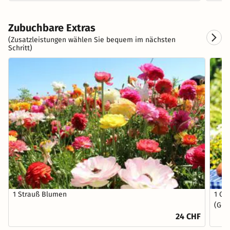
Zubuchbare Extras
(Zusatzleistungen wählen Sie bequem im nächsten
Schritt)
1 Strauß Blumen
1 Ob
(Gem
24 CHF