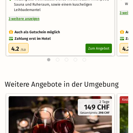
Wel
Sauna und Ruheraum, sowie einem kuscheligen
Leihbademantel
3 weite
3 weitere anzeigen
Auch als Gutschein möglich
Auch
Zahlung erst im Hotel
Zahl
4.2
4.2
Zum Angebot
/5.0
/
Weitere Angebote in der Umgebung
Kostenl
2 Tage
149 CHF
Gesamtpreis:
298 CHF