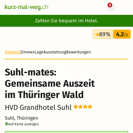
0
+ 27 Fotos
Zahlen Sie bequem im Hotel.
2 Tage
89%
4.2
130 CHF
/5
Angebot
Zimmer
Lage
Ausstattung
Bewertungen
Suhl-mates:
Gemeinsame Auszeit
im Thüringer Wald
HVD Grandhotel Suhl
Suhl, Thüringen
Auf Karte anzeigen