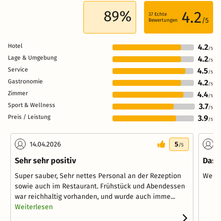
89%
4.2
37
Echte
/5
Bewertungen
Hotel
4.2
/5
Lage & Umgebung
4.2
/5
Service
4.5
/5
Gastronomie
4.2
/5
Zimmer
4.4
/5
Sport & Wellness
3.7
/5
Preis / Leistung
3.9
/5
14.04.2026
5
0
/5
Sehr sehr positiv
Das 
Super sauber, Sehr nettes Personal an der Rezeption
Welln
sowie auch im Restaurant. Frühstück und Abendessen
war reichhaltig vorhanden, und wurde auch imme...
Weiterlesen