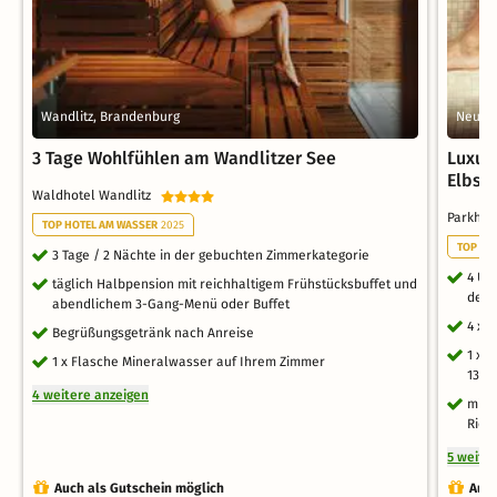
Wandlitz, Brandenburg
Neusta
3 Tage Wohlfühlen am Wandlitzer See
Luxus
Elbsa
Waldhotel Wandlitz
Parkho
TOP HOTEL AM WASSER
2025
TOP TH
3 Tage / 2 Nächte in der gebuchten Zimmerkategorie
4 Üb
täglich Halbpension mit reichhaltigem Frühstücksbuffet und
des 
abendlichem 3-Gang-Menü oder Buffet
4 x 
Begrüßungsgetränk nach Anreise
1 x 
1 x Flasche Mineralwasser auf Ihrem Zimmer
1300
4 weitere anzeigen
mit 
Ries
5 weite
Auch als Gutschein möglich
Auch