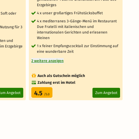
täg
Erzgebirges
Ab
4 x unser großartiges Frühstücksbuffet
 Soft oder
2 x
ge
4 x mediterranes 3-Gänge-Menü im Restaurant
Due Fratelli mit italienischen und
Nutzung für 3
20%
internationalen Gerichten und erlesenen
Ku
Weinen
Sa
tten und
1 x feiner Empfangscocktail zur Einstimmung auf
im Erzgebirge
4 weit
eine wunderbare Zeit
2 weitere anzeigen
Auch als Gutschein möglich
Au
Zahlung erst im Hotel
4.5
4.
Zum Angebot
Zum Angebot
/5.0