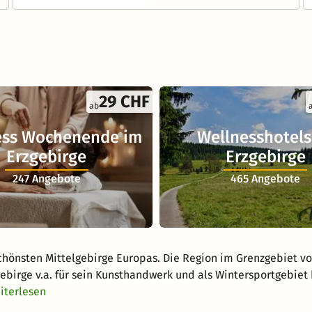
29 CHF
ab
ess Wochenende im
Wellnesshotels
Erzgebirge
Erzgebirge
247 Angebote
465 Angebote
 schönsten Mittelgebirge Europas. Die Region im Grenzgebiet v
gebirge v.a. für sein Kunsthandwerk und als Wintersportgebiet
iterlesen