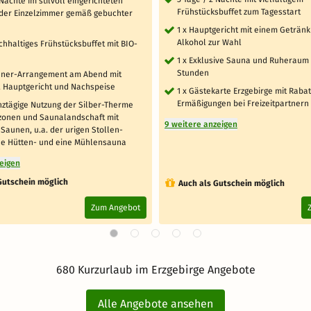
 Nächte im stilvoll eingerichteten
Frühstücksbuffet zum Tagesstart
der Einzelzimmer gemäß gebuchter
1 x Hauptgericht mit einem Getränk
Alkohol zur Wahl
ichhaltiges Frühstücksbuffet mit BIO-
1 x Exklusive Sauna und Ruheraum 
Stunden
inner-Arrangement am Abend mit
, Hauptgericht und Nachspeise
1 x Gästekarte Erzgebirge mit Raba
Ermäßigungen bei Freizeitpartnern 
nztägige Nutzung der Silber-Therme
ezonen und Saunalandschaft mit
9 weitere anzeigen
Saunen, u.a. der urigen Stollen-
ne Hütten- und eine Mühlensauna
zeigen
Gutschein möglich
Auch als Gutschein möglich
Zum Angebot
680 Kurzurlaub im Erzgebirge Angebote
Alle Angebote ansehen