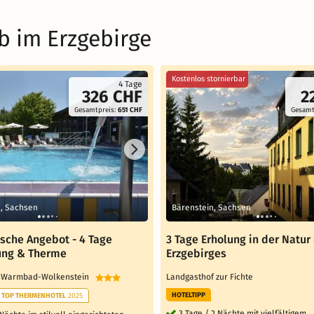
b im Erzgebirge
Kostenlos stornierbar
4 Tage
326 CHF
2
Gesamtpreis:
651 CHF
Gesamt
, Sachsen
Bärenstein, Sachsen
ische Angebot - 4 Tage
3 Tage Erholung in der Natur
ung & Therme
Erzgebirges
e Warmbad-Wolkenstein
Landgasthof zur Fichte
HOTELTIPP
TOP THERMENHOTEL
2025
3 Tage / 2 Nächte mit vielfältigem