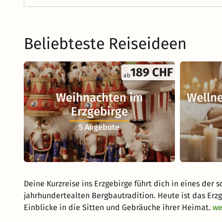
Beliebteste Reiseideen
189 CHF
ab
Weihnachten im
Welln
Erzgebirge
5 Angebote
Deine Kurzreise ins Erzgebirge führt dich in eines der
jahrhundertealten Bergbautradition. Heute ist das Erz
Einblicke in die Sitten und Gebräuche ihrer Heimat.
we