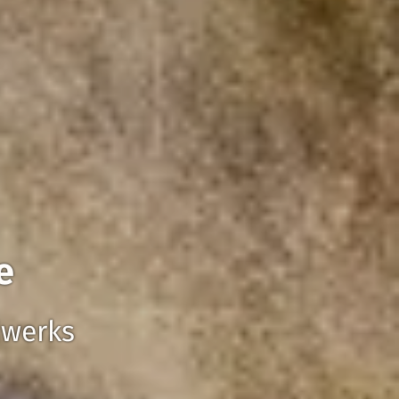
e
dwerks