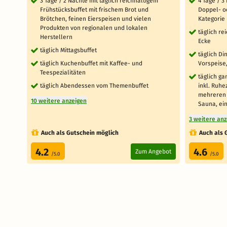
3 Tage / 2 Nächte mit täglich reichhaltigem
4 Tage / 3
Frühstücksbuffet mit frischem Brot und
Doppel- o
Brötchen, feinen Eierspeisen und vielen
Kategorie
Produkten von regionalen und lokalen
täglich re
Herstellern
Ecke
täglich Mittagsbuffet
täglich D
täglich Kuchenbuffet mit Kaffee- und
Vorspeise
Teespezialitäten
täglich ga
täglich Abendessen vom Themenbuffet
inkl. Ruh
mehreren 
10 weitere anzeigen
Sauna, ei
3 weitere an
Auch als Gutschein möglich
Auch als 
4.2
4.6
Zum Angebot
/5.0
/5.0