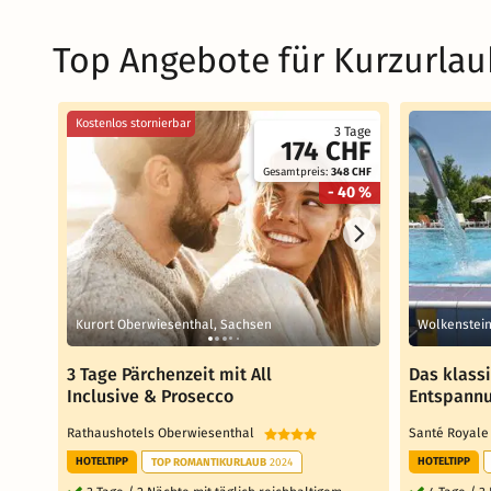
Top Angebote für Kurzurlau
Kostenlos stornierbar
3 Tage
174 CHF
Gesamtpreis:
348 CHF
- 40 %
Kurort Oberwiesenthal, Sachsen
Wolkenstein
3 Tage Pärchenzeit mit All
Das klass
Inclusive & Prosecco
Entspann
Rathaushotels Oberwiesenthal
Santé Royal
HOTELTIPP
HOTELTIPP
TOP ROMANTIKURLAUB
2024