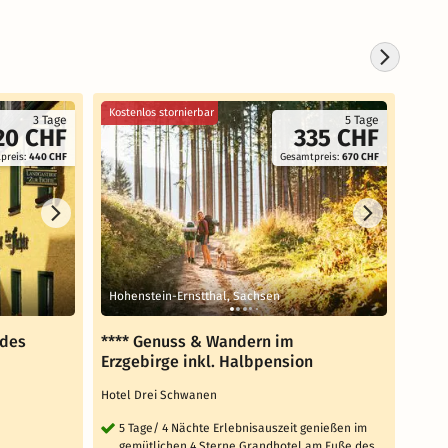
Kostenlos stornierbar
Koste
3 Tage
5 Tage
20 CHF
335 CHF
preis:
440 CHF
Gesamtpreis:
670 CHF
Sank
Hohenstein-Ernstthal, Sachsen
(Kar
 des
**** Genuss & Wandern im
Urla
Erzgebirge inkl. Halbpension
Hotel
Hotel Drei Schwanen
3 
un
5 Tage/ 4 Nächte Erlebnisauszeit genießen im
gemütlichen 4 Sterne Grandhotel am Fuße des