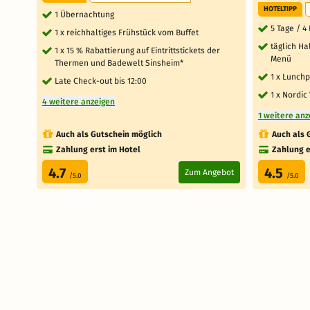
HOTELTIPP
1 Übernachtung
5 Tage / 4
1 x reichhaltiges Frühstück vom Buffet
täglich H
1 x 15 % Rabattierung auf Eintrittstickets der
Menü
Thermen und Badewelt Sinsheim*
1 x Lunch
Late Check-out bis 12:00
1 x Nordic
4 weitere anzeigen
1 weitere anz
Auch als Gutschein möglich
Auch als 
Zahlung erst im Hotel
Zahlung e
4.7
4.5
Zum Angebot
/5.0
/5.0