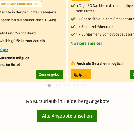
TOP ROMANTIKURLAUB
2023
4 Tage / 3 Nächte inkl. reichhaltig
vom Buffet
 Nächte in der gebuchten Kategorie
1 x Spareribs aus dem Smoker am
albpension mit abendlichen 3-Gang-
1 x Schnitzel-Abendmenü
paket und Wanderkarte
1 x Burgermenü von gut gebaut bis 
 Walking Stöcke zum Verleih
4 weitere anzeigen
eigen
Gutschein möglich
Auch als Gutschein möglich
rst im Hotel
4.4
Zum Angebot
/5.0
345 Kurzurlaub in Heidelberg Angebote
Alle Angebote ansehen