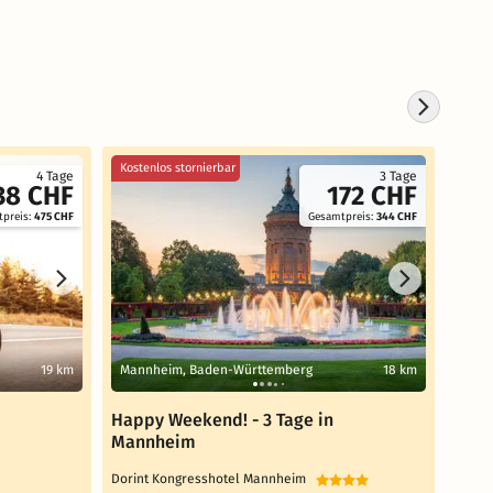
Kostenlos stornierbar
Koste
4 Tage
3 Tage
38 CHF
172 CHF
preis:
475 CHF
Gesamtpreis:
344 CHF
19 km
Mannheim, Baden-Württemberg
18 km
Hock
Happy Weekend! - 3 Tage in
Entd
Mannheim
Neck
Dorint Kongresshotel Mannheim
ACHAT