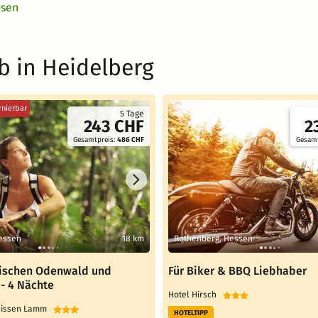
esen
b in Heidelberg
rnierbar
5 Tage
243 CHF
2
Gesamtpreis:
486 CHF
Gesamt
essen
18 km
Rothenberg, Hessen
ischen Odenwald und
Für Biker & BBQ Liebhaber
 - 4 Nächte
Hotel Hirsch
eissen Lamm
HOTELTIPP