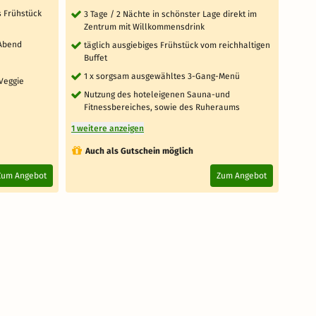
es Frühstück
3 Tage / 2 Nächte in schönster Lage direkt im
2 T
Zentrum mit Willkommensdrink
Zi
 Abend
täglich ausgiebiges Frühstück vom reichhaltigen
täg
Buffet
1 
1 x sorgsam ausgewähltes 3-Gang-Menü
Veggie
1 x
Nutzung des hoteleigenen Sauna-und
4 weit
Fitnessbereiches, sowie des Ruheraums
1 weitere anzeigen
Au
Auch als Gutschein möglich
4.
Zum Angebot
Zum Angebot