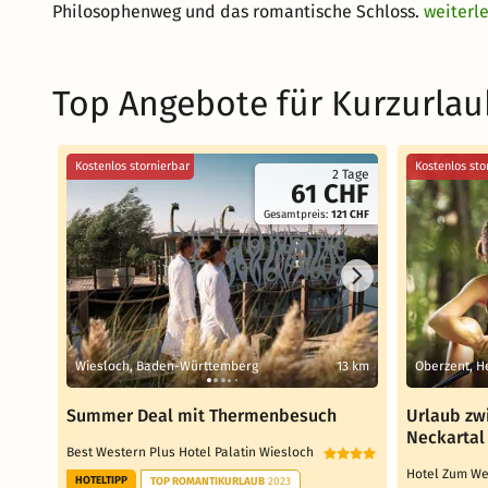
Philosophenweg und das romantische Schloss.
weiterl
Top Angebote für Kurzurlau
Kostenlos stornierbar
Kostenlos sto
2 Tage
61 CHF
Gesamtpreis:
121 CHF
Wiesloch, Baden-Württemberg
13 km
Oberzent, H
Summer Deal mit Thermenbesuch
Urlaub zw
Neckartal
Best Western Plus Hotel Palatin Wiesloch
Hotel Zum W
HOTELTIPP
TOP ROMANTIKURLAUB
2023