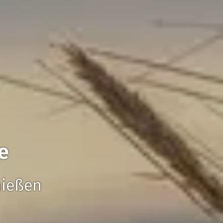
e
nießen