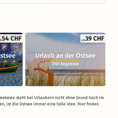
54 CHF
39 CHF
b
ab
Ostsee
Urlaub an der Ostsee
2761 Angebote
seeküste steht bei Urlaubern nicht ohne Grund hoch im
, ist die Ostsee immer eine tolle Idee. Hier finden