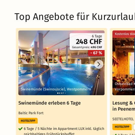
Top Angebote für Kurzurlau
Kostenlos sto
6 Tage
248 CHF
Gesamtpreis:
496 CHF
- 67 %
Ostseebad 
Swinemünde (Swinoujscie), Westpommern
Vorpommer
Swinemünde erleben 6 Tage
Lesung & 
in Peene
Baltic Park Fort
SEETELHOTEL
HOTELTIPP
HOTELTIPP
6 Tage / 5 Nächte im Appartment LUX inkl. täglich
reichhaltiges Frühstücksbuffet