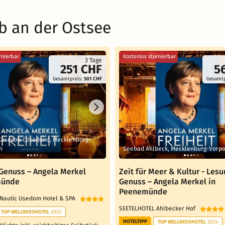
b an der Ostsee
rnierbar
Kostenlos stornierbar
3 Tage
251 CHF
5
Gesamtpreis:
501 CHF
Gesamtp
Koserow (Usedom), Mecklenburg-
n
Seebad Ahlbeck, Mecklenburg-Vor
Genuss – Angela Merkel
Zeit für Meer & Kultur - Les
münde
Genuss – Angela Merkel in
Peenemünde
 Nautic Usedom Hotel & SPA
SEETELHOTEL Ahlbecker Hof
TOP WELLNESSHOTEL
2025
HOTELTIPP
TOP WELLNESSHOTEL
2024