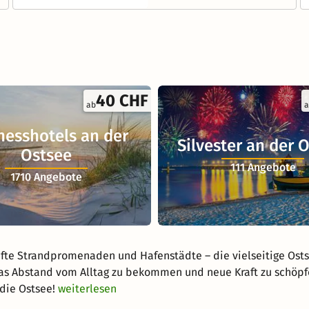
40 CHF
ab
a
nesshotels an der
Silvester an der 
Ostsee
111 Angebote
1710 Angebote
afte Strandpromenaden und Hafenstädte – die vielseitige Ost
as Abstand vom Alltag zu bekommen und neue Kraft zu schöpfen
die Ostsee!
weiterlesen