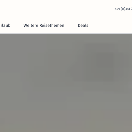
+49 (0)341
urlaub
Weitere Reisethemen
Deals