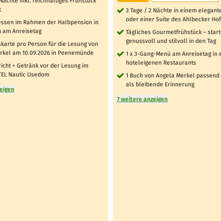
 Nächte inkl. reichhaltiges Frühstück
t
3 Tage / 2 Nächte in einem elegan
oder einer Suite des Ahlbecker Ho
essen im Rahmen der Halbpension in
m am Anreisetag
Tägliches Gourmetfrühstück – start
genussvoll und stilvoll in den Tag
ttskarte pro Person für die Lesung von
rkel am 10.09.2026 in Peenemünde
1 x 3-Gang-Menü am Anreisetag in 
hoteleigenen Restaurants
icht + Getränk vor der Lesung im
EL Nautic Usedom
1 Buch von Angela Merkel passend
als bleibende Erinnerung
zeigen
7 weitere anzeigen