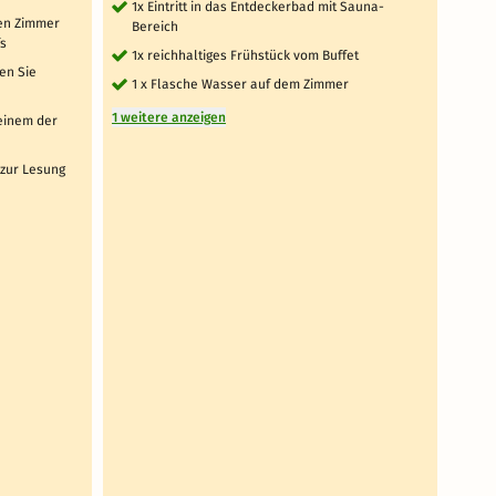
1x Eintritt in das Entdeckerbad mit Sauna-
1x 
ten Zimmer
Bereich
Be
fs
1x reichhaltiges Frühstück vom Buffet
1x
en Sie
1 x Flasche Wasser auf dem Zimmer
1x 
1 weitere anzeigen
2 weit
einem der
 zur Lesung