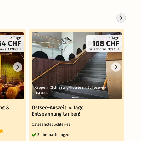
3 Tage
4 Tage
64 CHF
168 CHF
reis:
1.128 CHF
Gesamtpreis:
335 CHF
Kappeln (Schleswig-Holstein), Schleswig-
Kapp
pommern
Holstein
Hols
ung &
Ostsee-Auszeit: 4 Tage
Osts
Entspannung tanken!
Ents
Ostseehotel SchleiFee
Ostse
3 Übernachtungen
3 