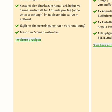
3 Tage / 2
vom Buffe
Kostenfreier Eintritt zum Aqua Park inklusive
Saunalandschaft für 1 Stunde pro Tag (ohne
1 x Abend
Unterbrechung)“. im Radisson Blu ca.100 m
Buffetfor
entfernt
1 x Eintri
Tägliche Zimmerreinigung (nach Voranmeldung)
Angela Me
Tresor im Zimmer kostenfrei
1 Hauptger
SEETELHOT
1 weitere anzeigen
3 weitere an