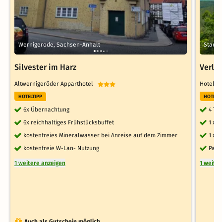
Wernigerode, Sachsen-Anhalt
Stadt 
Silvester im Harz
Verlä
Altwernigeröder Apparthotel
Hotel z
HOTELTIPP
HOTELT
6x Übernachtung
4 Ta
6x reichhaltiges Frühstücksbuffet
1 x 
kostenfreies Mineralwasser bei Anreise auf dem Zimmer
1 x 
kostenfreie W-Lan- Nutzung
Park
1 weitere anzeigen
1 weite
Auch als Gutschein möglich