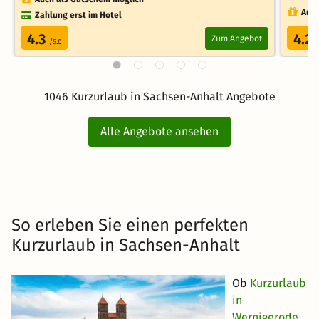
Auch
Zahlung erst im Hotel
4.3
4.2
Zum Angebot
/5.0
/
1046 Kurzurlaub in Sachsen-Anhalt Angebote
Alle Angebote ansehen
So erleben Sie einen perfekten
Kurzurlaub in Sachsen-Anhalt
Ob
Kurzurlaub
in
Wernigerode
,