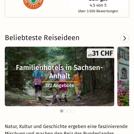
über 3.500 Bewertungen
Beliebteste Reiseideen
31 CHF
ab
Familienhotels in Sachsen-
W
Anhalt
372 Angebote
Natur, Kultur und Geschichte ergeben eine faszinierende
Mischung und machen den Reiz des Bundeslandes