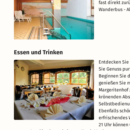
fast direkt zu
Wanderbus - Ab
Essen und Trinken
Entdecken Sie 
Sie Genuss pur
Beginnen Sie d
genießen Sie m
Margeritenhof 
krönenden Absc
Selbstbedienu
Ebenfalls schö
erfrischendes 
21 Uhr können 