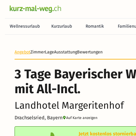
Wellnessurlaub
Kurzurlaub
Romantik
Familien
Heute noch keine Zahlung erforderlich! Zahlen Sie b
Angebot
Zimmer
Lage
Ausstattung
Bewertungen
3 Tage Bayerischer W
mit All-Incl.
Landhotel Margeritenhof
Drachselsried, Bayern
Auf Karte anzeigen
Jetzt kostenlos stornierba