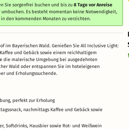
n Sie sorgenfrei buchen und bis zu
8 Tage vor Anreise
er umbuchen. Es besteht momentan keine Notwendigkeit,
e in den kommenden Monaten zu verzichten.
f im Bayerischen Wald. Genießen Sie All Inclusive Light:
 Kaffee und Gebäck sowie einem reichhaltigem
Sie die malerische Umgebung bei ausgedehnten
cher Wald oder entspannen Sie im hoteleigenen
aber und Erholungssuchende.
ebung, perfekt zur Erholung
Mittagssnack, nachmittags Kaffee und Gebäck sowie
er, Softdrinks, Hausbier sowie Rot- und Weißwein