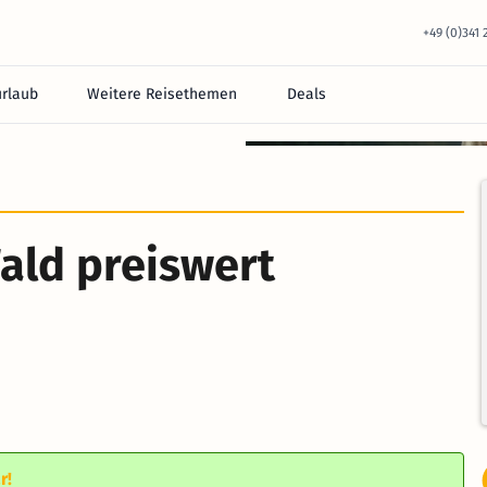
+49 (0)341
urlaub
Weitere Reisethemen
Deals
equem im Hotel.
ald preiswert
r!