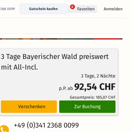
0
Anmelden
Favoriten
 2368 0099
Gutschein kaufen
+ 17 Fotos anzeigen
Kostenlos
93%
stornierbar
4.1
135
Echte
/5
3 Tage Bayerischer Wald preiswert
Bewertungen
Weiterempfehlung
Großartig
mit All-Incl.
3 Tage, 2 Nächte
92,54 CHF
p.P. ab
Gesamtpreis:
185,07 CHF
Verschenken
Zur Buchung
+49 (0)341 2368 0099