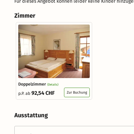
Für dieses Angebot können leider keine Kinder hinzug
Zimmer
Doppelzimmer
(Details)
92,54 CHF
Zur Buchung
p.P. ab
Ausstattung