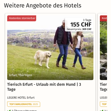
Weitere Angebote des Hotels
Kostenlos stornierbar
Kostenl
3 Tage
155 CHF
Gesamtpreis:
309 CHF
Erfurt, Thüringen
Erfurt
Tierisch Erfurt - Urlaub mit dem Hund | 3
Tieris
Tage
Tage
LEGERE HOTEL Erfurt
LEGERE 
TOP FAMILIENHOTEL
2025
TOP FA
2 Übernachtungen
3 Üb