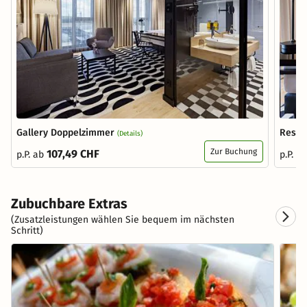
Gallery Doppelzimmer
Resid
(Details)
Zur Buchung
107,49 CHF
p.P. ab
p.P. a
Zubuchbare Extras
(Zusatzleistungen wählen Sie bequem im nächsten
Schritt)