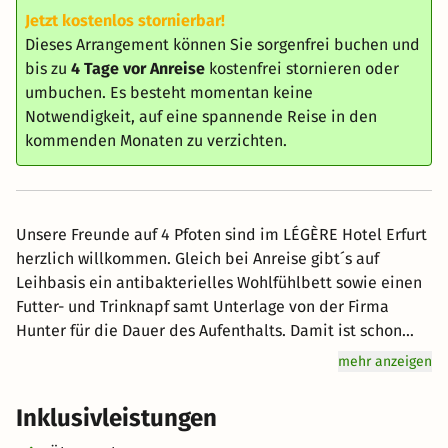
Jetzt kostenlos stornierbar!
Dieses Arrangement können Sie sorgenfrei buchen und
bis zu
4 Tage vor Anreise
kostenfrei stornieren oder
umbuchen. Es besteht momentan keine
Notwendigkeit, auf eine spannende Reise in den
kommenden Monaten zu verzichten.
Unsere Freunde auf 4 Pfoten sind im LÉGÈRE Hotel Erfurt
herzlich willkommen. Gleich bei Anreise gibt´s auf
Leihbasis ein antibakterielles Wohlfühlbett sowie einen
Futter- und Trinknapf samt Unterlage von der Firma
Hunter für die Dauer des Aufenthalts. Damit ist schon
mal klar, nicht nur Frauchen und Herrchen werden gut
mehr anzeigen
schlafen. Selbstverständlich ist Wasser unbegrenzt
inklusive und oben drauf gibt´s noch ein paar Leckerlies.
Inklusivleistungen
Die landschaftlich reizvolle Umgebung Erfurts ist ein