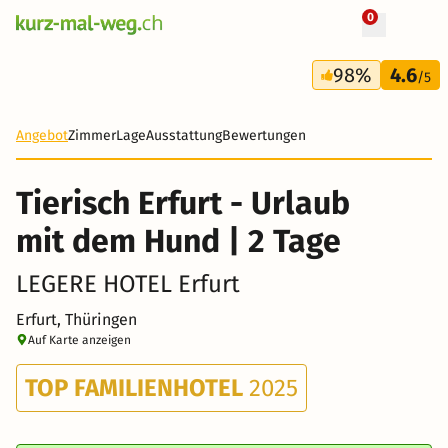
0
+ 24 Fotos
2 Tage
98%
4.6
83 CHF
/5
Angebot
Zimmer
Lage
Ausstattung
Bewertungen
Tierisch Erfurt - Urlaub
mit dem Hund | 2 Tage
LEGERE HOTEL Erfurt
Erfurt, Thüringen
Auf Karte anzeigen
TOP FAMILIENHOTEL
2025