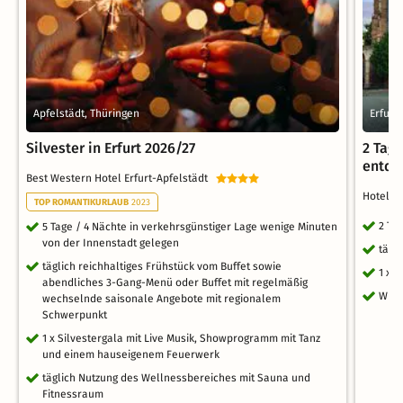
Apfelstädt, Thüringen
Erfurt
Silvester in Erfurt 2026/27
2 Tag
entde
Best Western Hotel Erfurt-Apfelstädt
Hotel E
TOP ROMANTIKURLAUB
2023
2 Ta
5 Tage / 4 Nächte in verkehrsgünstiger Lage wenige Minuten
von der Innenstadt gelegen
tägl
täglich reichhaltiges Frühstück vom Buffet sowie
1 x 
abendliches 3-Gang-Menü oder Buffet mit regelmäßig
WLA
wechselnde saisonale Angebote mit regionalem
Schwerpunkt
1 x Silvestergala mit Live Musik, Showprogramm mit Tanz
und einem hauseigenem Feuerwerk
täglich Nutzung des Wellnessbereiches mit Sauna und
Fitnessraum