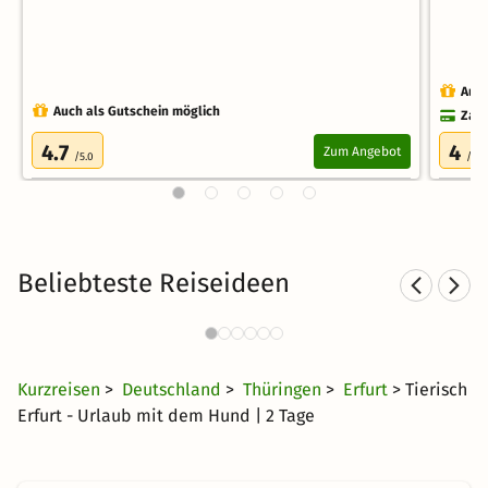
Auch
Auch als Gutschein möglich
Zahl
4.7
4
Zum Angebot
/5.0
/5.0
Beliebteste Reiseideen
Sporthotels in Thüringen
550 Angebote
24 CHF
ab
Kurzreisen
>
Deutschland
>
Thüringen
>
Erfurt
> Tierisch
Erfurt - Urlaub mit dem Hund | 2 Tage