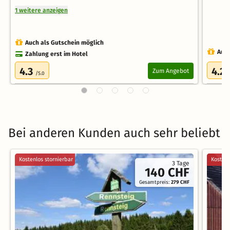
1 weitere anzeigen
Auch als Gutschein möglich
Auch
Zahlung erst im Hotel
4.3
4.2
Zum Angebot
/5.0
/
Bei anderen Kunden auch sehr beliebt
Kostenlos stornierbar
Kostenl
3 Tage
140 CHF
Gesamtpreis:
279 CHF