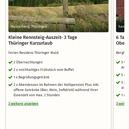
Masserberg, Thüringen
Sankt 
Kleine Rennsteig-Auszeit- 3 Tage
6 Tag
Thüringer Kurzurlaub
Oberh
Ferien Residenz Thüringer Wald
Berghot
2 Übernachtungen
5 Üb
Andr
2 x reichhaltiges Frühstück vom Buffet
5 x 
1 x Begrüßungsgetränk
5 x 
2 x Abendessen im Rahmen der Halbpension Plus inkl.
auf 
offene Getränke (Bier, Wein, Softdrink) während Ihrer
Essenzeit von max. 2 Stunden
1 x 
2 weitere anzeigen
3 weite