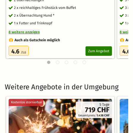
2 x reichhaltiges Frühstück vom Buffet
3 x 
2 x Übernachtung Hund *
3 x 
1 x Futter und Trinknapf
1 x 
8 weitere anzeigen
8 weite
Auch als Gutschein möglich
Auch
4.6
4.6
Zum Angebot
/5.0
Weitere Angebote in der Umgebung
Kostenlos stornierbar
5 Tage
719 CHF
Gesamtpreis:
1.438 CHF