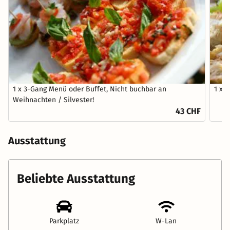
1 x 3-Gang Menü oder Buffet, Nicht buchbar an
1 x A
Weihnachten / Silvester!
43 CHF
Ausstattung
Beliebte Ausstattung
Parkplatz
W-Lan