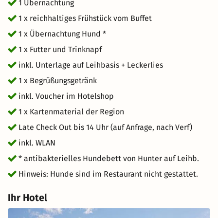
wahres Eldorado für Ihren Vierbeiner. Es stehen eine
1 Übernachtung
Vielzahl an Wanderwegen zur Verfügung, die sowohl für
1 x reichhaltiges Frühstück vom Buffet
Mensch als auch Tier gleichermaßen geeignet sind.
1 x Übernachtung Hund *
Erkunden Sie z.B. gemeinsam den Steigerwald. Ob
leichte, mittlere oder anspruchsvolle Routen, der
1 x Futter und Trinknapf
Vielfalt an Möglichkeiten sind keine Grenzen gesetzt.
inkl. Unterlage auf Leihbasis + Leckerlies
Freuen Sie sich auf eine gemeinsame Auszeit im LÉGÈRE
1 x Begrüßungsgetränk
Hotel Erfurt.
inkl. Voucher im Hotelshop
1 x Kartenmaterial der Region
Late Check Out bis 14 Uhr (auf Anfrage, nach Verf)
inkl. WLAN
* antibakterielles Hundebett von Hunter auf Leihb.
Hinweis: Hunde sind im Restaurant nicht gestattet.
Ihr Hotel