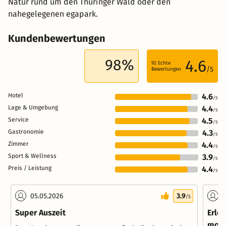
Natur rund um den Thüringer Wald oder den
nahegelegenen egapark.
Kundenbewertungen
98%
4.6
92
Echte
/5
Bewertungen
Hotel
4.6
/5
Lage & Umgebung
4.4
/5
Service
4.5
/5
Gastronomie
4.3
/5
Zimmer
4.4
/5
Sport & Wellness
3.9
/5
Preis / Leistung
4.4
/5
05.05.2026
3.9
0
/5
Super Auszeit
Erle
mode