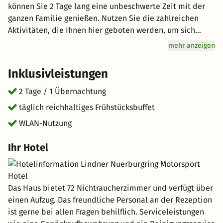
können Sie 2 Tage lang eine unbeschwerte Zeit mit der
ganzen Familie genießen. Nutzen Sie die zahlreichen
Aktivitäten, die Ihnen hier geboten werden, um sich
gemeinsam unvergessliche Tage zu machen. Hier findet
mehr anzeigen
jeder Vergnügen, egal ob groß oder klein. Genuss wird
hier groß geschrieben: Starten Sie mit einem
Inklusivleistungen
reichhaltigen Frühstücksbuffet für Genießer vital in den
Tag. Freuen Sie sich auf einen tollen Urlaub. kurz-mal-
2 Tage / 1 Übernachtung
weg.de wünscht Ihnen einen großartigen Aufenthalt im
täglich reichhaltiges Frühstücksbuffet
schönen Nürburg.
WLAN-Nutzung
Ihr Hotel
Das Haus bietet 72 Nichtraucherzimmer und verfügt über
einen Aufzug. Das freundliche Personal an der Rezeption
ist gerne bei allen Fragen behilflich. Serviceleistungen