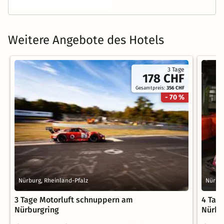
Weitere Angebote des Hotels
3 Tage
178 CHF
Gesamtpreis:
356 CHF
- 70 %
Nürburg, Rheinland-Pfalz
Nürbur
3 Tage Motorluft schnuppern am
4 Tag
Nürburgring
Nürbu