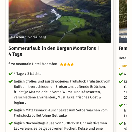
Gaschurn, Vorarlberg
Kißleg
Sommerurlaub in den Bergen Montafons |
Famil
4 Tage
Hotel 
first mountain Hotel Montafon
TOP EV
4 Tage / 3 Nächte
4 Ta
täglich großes und ausgewogenes Frühstück Frühstück vom
tägl
Buffet mit verschiedenen Brotsorten, duftende Brötchen,
Geni
fruchtige Marmelade, diverse Wurst- und Käsesorten,
17 U
verschiedene Eivarianten., Müsli Ecke, frisches Obst &
20:3
Joghurt
1 x E
täglich Mittagssnack -Lunchpaket zum Selbermachen vom
trop
Frühstücksbuffet/ohne Getränke
Leut
täglich Nachmittagsjause von 15.30-16.30 Uhr mit diversen
Nutz
Leckereien, selbstgebackenen Kuchen, Kekse und eine
400m