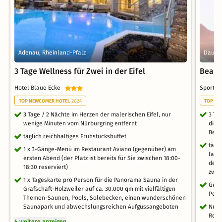
Adenau, Rheinland-Pfalz
Daun, 
3 Tage Wellness für Zwei in der Eifel
Beauty
Hotel Blaue Ecke
Sporth
TOP NEWCOMER HOTEL
2024
TOP WE
3 Tage / 2 Nächte im Herzen der malerischen Eifel, nur
3 Ta
wenige Minuten vom Nürburgring entfernt
die 
Begr
täglich reichhaltiges Frühstücksbuffet
tägl
1 x 3-Gänge-Menü im Restaurant Aviano (gegenüber) am
lakt
ersten Abend (der Platz ist bereits für Sie zwischen 18:00-
der 
18:30 reserviert)
zwan
1 x Tageskarte pro Person für die Panorama Sauna in der
Gesi
Grafschaft-Holzweiler auf ca. 30.000 qm mit vielfältigen
Pedi
Themen-Saunen, Pools, Solebecken, einen wunderschönen
Saunapark und abwechslungsreichen Aufgussangeboten
Nutz
Rela
4 weitere anzeigen