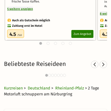
frische Tasse Kaffee.
Infr
Auße
5 weitere anzeigen
8 weite
Auch als Gutschein möglich
Auch
Zahlung erst im Hotel
Zahl
4.5
4.3
Zum Angebot
/5.0
/
Beliebteste Reiseideen
Familienurlaub in den Bergen
F
4130 Angebote
35 CHF
ab
Kurzreisen
>
Deutschland
>
Rheinland-Pfalz
> 2 Tage
Motorluft schnuppern am Nürburgring