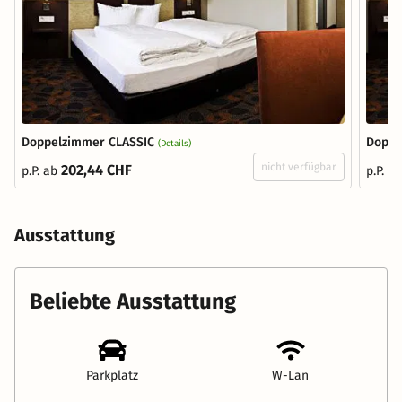
Doppelzimmer CLASSIC
Doppe
(Details)
nicht verfügbar
202,44 CHF
p.P. ab
p.P. a
Ausstattung
Beliebte Ausstattung
Parkplatz
W-Lan