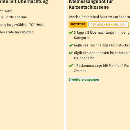
rme mit Übernachtung
Wellnessangebot für
Kurzentschlossene
ach Wahl
Precise Resort Bad Saarow am Scha
n die Börde Therme
ung im gewählten TOP-Hotel
HOTELTIPP
TOP WELLNESSHOTEL
2024
ges Frühstücksbuffet
3 Tage / 2 Übernachtungen in der 
Kategorie
tägliches reichhaltiges Frühstücks
tägliches Abendessen im Rahmen 
Halbpension
1 Rückenmassage (60 Min) für 1 Pe
Zimmer
5 weitere anzeigen