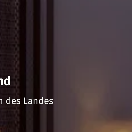
nd
en des Landes