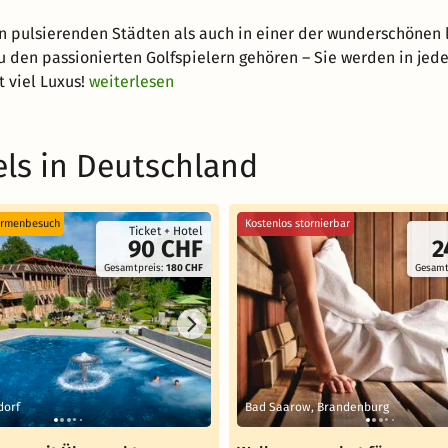
en pulsierenden Städten als auch in einer der wunderschönen 
u den passionierten Golfspielern gehören – Sie werden in jed
 viel Luxus!
weiterlesen
ls in Deutschland
ermenbesuch
Kostenlos stornierbar
Ticket + Hotel
90 CHF
2
Gesamtpreis:
180 CHF
Gesamt
dorf
Bad Saarow, Brandenburg