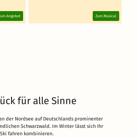
Za
4.
Zum Angebot
Zum Musical
ck für alle Sinne
 an der Nordsee auf Deutschlands prominenter
ndlichen Schwarzwald. Im Winter lässt sich Ihr
Ski fahren kombinieren.