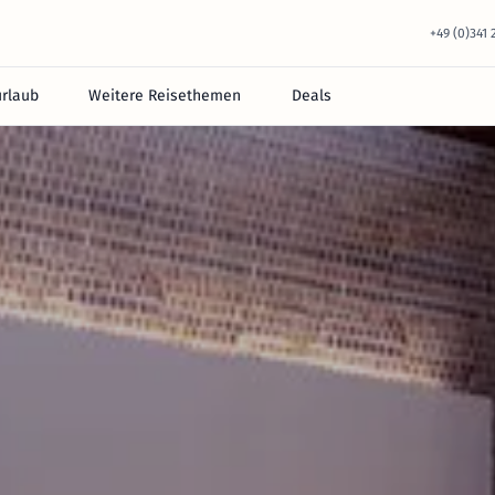
+49 (0)341
urlaub
Weitere Reisethemen
Deals