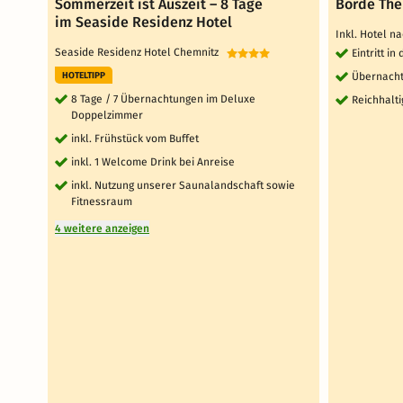
Sommerzeit ist Auszeit – 8 Tage
Börde The
im Seaside Residenz Hotel
Inkl. Hotel n
Seaside Residenz Hotel Chemnitz
Eintritt i
HOTELTIPP
Übernacht
8 Tage / 7 Übernachtungen im Deluxe
Reichhalti
Doppelzimmer
inkl. Frühstück vom Buffet
inkl. 1 Welcome Drink bei Anreise
inkl. Nutzung unserer Saunalandschaft sowie
Fitnessraum
4 weitere anzeigen