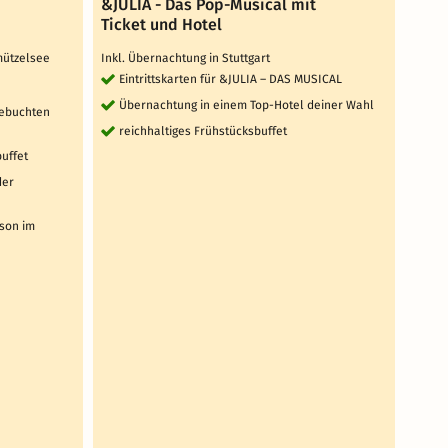
&JULIA - Das Pop-Musical mit
Ents
Ticket und Hotel
inte
rmützelsee
Inkl. Übernachtung in Stuttgart
Vital
Eintrittskarten für &JULIA – DAS MUSICAL
TOP 
Übernachtung in einem Top-Hotel deiner Wahl
gebuchten
4 
reichhaltiges Frühstücksbuffet
täg
buffet
au
Ga
der
Wa
1 x
rson im
Krä
Ges
Zir
da
Nu
We
(S
Sa
Da
9 weit
Au