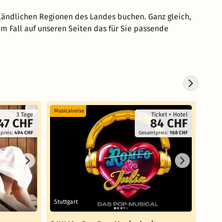
ländlichen Regionen des Landes buchen. Ganz gleich,
em Fall auf unseren Seiten das für Sie passende
Musicalreise
3 Tage
Ticket + Hotel
47 CHF
84 CHF
preis:
494 CHF
Gesamtpreis:
168 CHF
Stuttgart
Wald