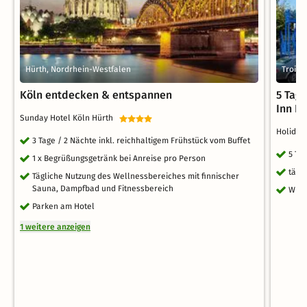
Hürth, Nordrhein-Westfalen
Troisd
Köln entdecken & entspannen
5 Tag
Inn Ex
Sunday Hotel Köln Hürth
Holiday
3 Tage / 2 Nächte inkl. reichhaltigem Frühstück vom Buffet
5 Ta
1 x Begrüßungsgetränk bei Anreise pro Person
tägl
Tägliche Nutzung des Wellnessbereiches mit finnischer
Sauna, Dampfbad und Fitnessbereich
WLA
Parken am Hotel
1 weitere anzeigen