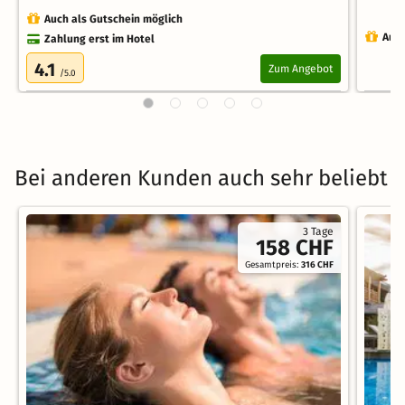
Auch als Gutschein möglich
Auch
Zahlung erst im Hotel
4.1
Zum Angebot
/5.0
Bei anderen Kunden auch sehr beliebt
3 Tage
158 CHF
Gesamtpreis:
316 CHF