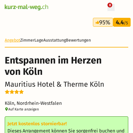
0
+ 14 Fotos
2 Tage
95%
4.4
74 CHF
/5
-36%
Angebot
Zimmer
Lage
Ausstattung
Bewertungen
Entspannen im Herzen
von Köln
Mauritius Hotel & Therme Köln
Köln, Nordrhein-Westfalen
Auf Karte anzeigen
Jetzt kostenlos stornierbar!
Dieses Arrangement können Sie sorgenfrei buchen und