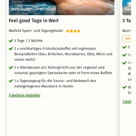
Werl, Nordrhein-Westfalen
Haan, 
Feel good Tage in Werl
3 Tag
Maifeld Sport- und Tagungshotel
Best We
TOP TH
3 Tage / 2 Nächte
3 Ta
2 x reichhaltiges Frühstücksbuffet mit regionalen
Bestandteilen (Eier, Brötchen, Wurstwaren, Obst, Milch und
1 x 
vieles mehr)
1 x 
2 x Abendessen als Tellergericht aus der regional und
Stun
saisonal geprägten Speisekarte oder in Form eines Buffets
Well
Laco
1 x Tageszugang für die Sauna- und Badewelt des
nahegelegenen Maximare in Hamm
tägl
Saun
5 weitere anzeigen
1 weite