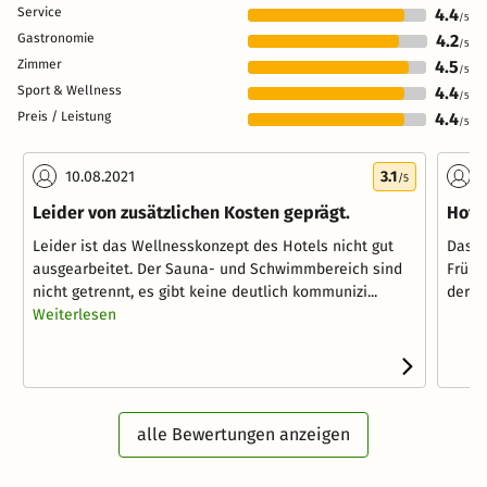
Service
4.4
/5
Gastronomie
4.2
/5
Zimmer
4.5
/5
Sport & Wellness
4.4
/5
Preis / Leistung
4.4
/5
10.08.2021
3.1
0
/5
Leider von zusätzlichen Kosten geprägt.
Hote
Leider ist das Wellnesskonzept des Hotels nicht gut
Das H
ausgearbeitet. Der Sauna- und Schwimmbereich sind
Frühs
nicht getrennt, es gibt keine deutlich kommunizi...
der Sa
Weiterlesen
alle Bewertungen anzeigen