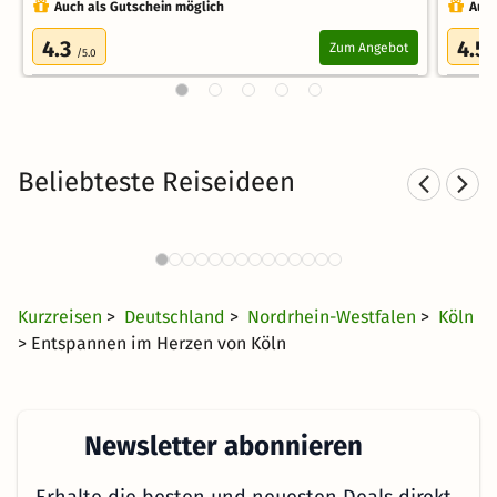
Auch als Gutschein möglich
Auch
4.3
4.5
Zum Angebot
/5.0
Beliebteste Reiseideen
Thermen in Köln mit Hotel
T
15 Angebote
70 CHF
ab
Kurzreisen
>
Deutschland
>
Nordrhein-Westfalen
>
Köln
> Entspannen im Herzen von Köln
Newsletter abonnieren