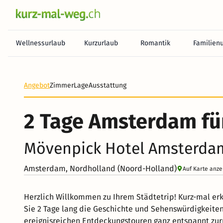
Wellnessurlaub
Kurzurlaub
Romantik
Familien
Angebot
Zimmer
Lage
Ausstattung
2 Tage Amsterdam fü
Mövenpick Hotel Amsterdam
Amsterdam, Nordholland (Noord-Holland)
Auf Karte anze
Herzlich Willkommen zu Ihrem Städtetrip! Kurz-mal e
Sie 2 Tage lang die Geschichte und Sehenswürdigkeiten
ereignisreichen Entdeckungstouren ganz entspannt zurü