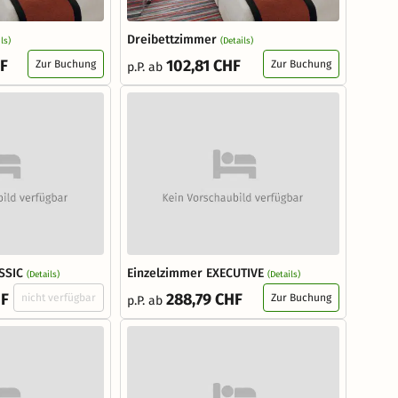
Dreibettzimmer
ls)
(Details)
HF
102,81 CHF
Zur Buchung
Zur Buchung
p.P. ab
SSIC
Einzelzimmer EXECUTIVE
(Details)
(Details)
HF
288,79 CHF
nicht verfügbar
Zur Buchung
p.P. ab