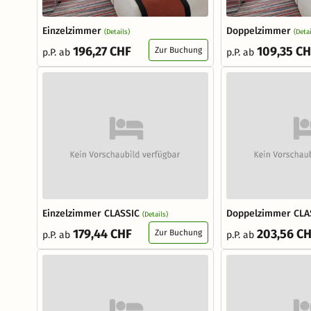
Einzelzimmer
Doppelzimmer
(Details)
(Detai
196,27 CHF
109,35 C
Zur Buchung
p.P. ab
p.P. ab
Einzelzimmer CLASSIC
Doppelzimmer CLA
(Details)
179,44 CHF
203,56 C
Zur Buchung
p.P. ab
p.P. ab