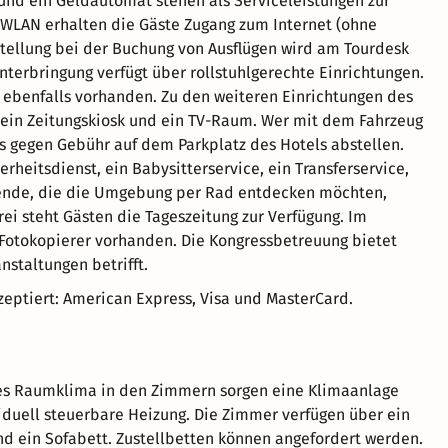
nd ein Geldautomat stehen als Serviceleistungen zur
 WLAN erhalten die Gäste Zugang zum Internet (ohne
stellung bei der Buchung von Ausflügen wird am Tourdesk
nterbringung verfügt über rollstuhlgerechte Einrichtungen.
 ebenfalls vorhanden. Zu den weiteren Einrichtungen des
ein Zeitungskiosk und ein TV-Raum. Wer mit dem Fahrzeug
es gegen Gebühr auf dem Parkplatz des Hotels abstellen.
rheitsdienst, ein Babysitterservice, ein Transferservice,
sende, die die Umgebung per Rad entdecken möchten,
ei steht Gästen die Tageszeitung zur Verfügung. Im
 Fotokopierer vorhanden. Die Kongressbetreuung bietet
nstaltungen betrifft.
eptiert: American Express, Visa und MasterCard.
s Raumklima in den Zimmern sorgen eine Klimaanlage
iduell steuerbare Heizung. Die Zimmer verfügen über ein
nd ein Sofabett. Zustellbetten können angefordert werden.