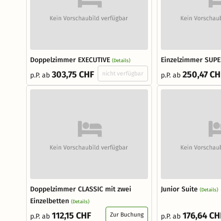
Doppelzimmer EXECUTIVE
Einzelzimmer SUP
(Details)
303,75 CHF
250,47 CH
nicht verfügbar
p.P. ab
p.P. ab
Doppelzimmer CLASSIC mit zwei
Junior Suite
(Details)
Einzelbetten
(Details)
112,15 CHF
176,64 CH
Zur Buchung
p.P. ab
p.P. ab