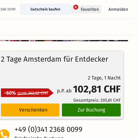
0
Anmelden
Favoriten
 2368 0099
Gutschein kaufen
+ 306 Fotos anzeigen
2 Tage Amsterdam für Entdecker
2 Tage, 1 Nacht
102,81 CHF
p.P. ab
-60%
statt 262,62 CHF
Gesamtpreis:
205,61 CHF
Verschenken
Zur Buchung
+49 (0)341 2368 0099