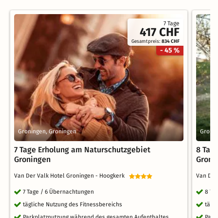
7 Tage
417 CHF
Gesamtpreis:
834 CHF
- 45 %
Groningen, Groningen
Gronin
7 Tage Erholung am Naturschutzgebiet
8 Tag
Groningen
Groni
Van Der Valk Hotel Groningen - Hoogkerk
Van Der
7 Tage / 6 Übernachtungen
8 Ta
tägliche Nutzung des Fitnessbereichs
tägl
Parkplatznutzung während des gesamten Aufenthaltes
Park