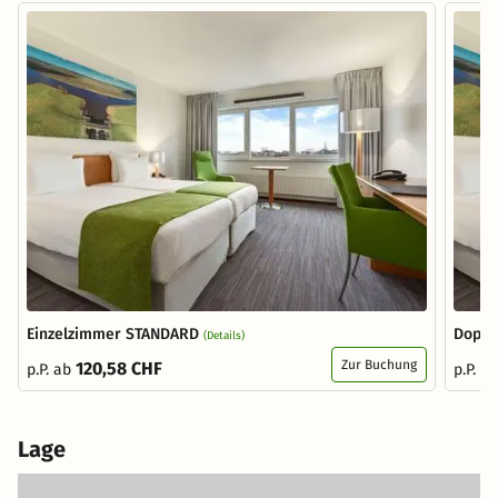
Einzelzimmer STANDARD
Doppe
(Details)
Zur Buchung
120,58 CHF
p.P. ab
p.P. a
Lage