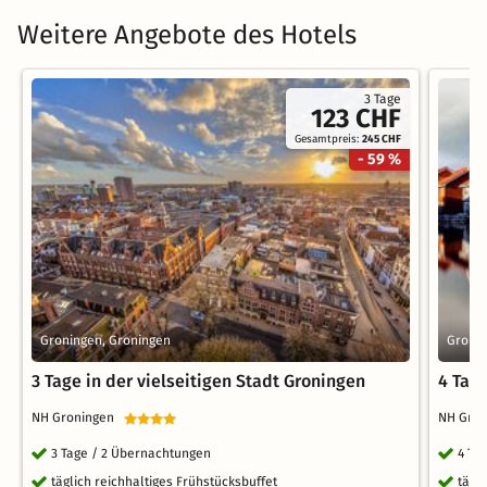
Weitere Angebote des Hotels
3 Tage
123 CHF
Gesamtpreis:
245 CHF
- 59 %
Groningen, Groningen
Gronin
3 Tage in der vielseitigen Stadt Groningen
4 Tage
NH Groningen
NH Gro
3 Tage / 2 Übernachtungen
4 Ta
täglich reichhaltiges Frühstücksbuffet
tägl