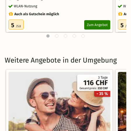
WLAN-Nutzung
WLA
Auch als Gutschein möglich
Auch
5
5
Zum Angebot
/5.0
/5.0
Weitere Angebote in der Umgebung
3 Tage
116 CHF
Gesamtpreis:
232 CHF
- 35 %