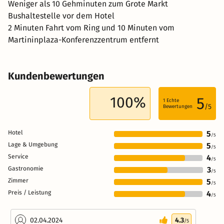
Weniger als 10 Gehminuten zum Grote Markt
Bushaltestelle vor dem Hotel
2 Minuten Fahrt vom Ring und 10 Minuten vom
Martininplaza-Konferenzzentrum entfernt
Kundenbewertungen
100%
5
1
Echte
/5
Bewertungen
Hotel
5
/5
Lage & Umgebung
5
/5
Service
4
/5
Gastronomie
3
/5
Zimmer
5
/5
Preis / Leistung
4
/5
02.04.2024
4.3
/5