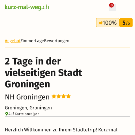
0
+ 71 Fotos
2 Tage
100%
5
60 CHF
/5
-57%
Angebot
Zimmer
Lage
Bewertungen
2 Tage in der
vielseitigen Stadt
Groningen
NH Groningen
Groningen, Groningen
Auf Karte anzeigen
Herzlich Willkommen zu Ihrem Städtetrip! Kurz-mal