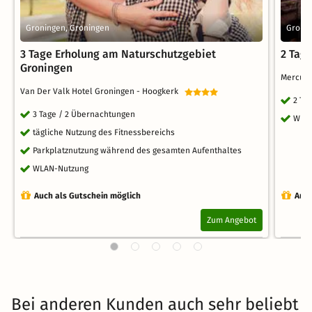
Groningen, Groningen
Gronin
3 Tage Erholung am Naturschutzgebiet
2 Tage
Groningen
Mercure
Van Der Valk Hotel Groningen - Hoogkerk
2 Ta
3 Tage / 2 Übernachtungen
WLA
tägliche Nutzung des Fitnessbereichs
Parkplatznutzung während des gesamten Aufenthaltes
WLAN-Nutzung
Auch als Gutschein möglich
Auch
Zum Angebot
Bei anderen Kunden auch sehr beliebt