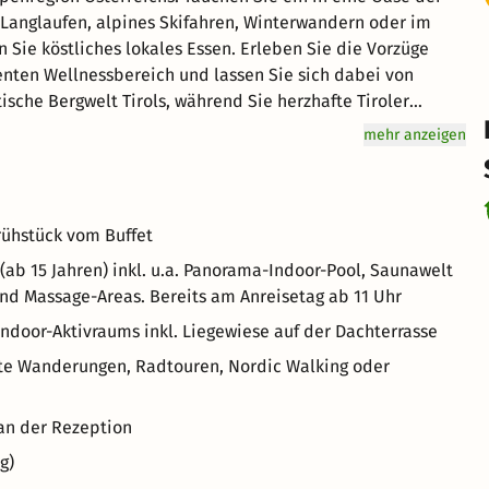
B. Langlaufen, alpines Skifahren, Winterwandern oder im
ie köstliches lokales Essen. Erleben Sie die Vorzüge
enten Wellnessbereich und lassen Sie sich dabei von
che Bergwelt Tirols, während Sie herzhafte Tiroler
sen Sie sich von der herzlichen Tiroler Gastfreundschaft
mehr anzeigen
che Stätten erkunden. Tauchen Sie ein in die einzigartige
n. Leihbademantel.
rühstück vom Buffet
ab 15 Jahren) inkl. u.a. Panorama-Indoor-Pool, Saunawelt
d Massage-Areas. Bereits am Anreisetag ab 11 Uhr
ndoor-Aktivraums inkl. Liegewiese auf der Dachterrasse
rte Wanderungen, Radtouren, Nordic Walking oder
an der Rezeption
g)