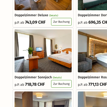
Doppelzimmer Deluxe
Doppelzimmer Dorf
(Details)
743,09 CHF
696,35 C
Zur Buchung
p.P. ab
p.P. ab
Doppelzimmer Sonnjoch
Doppelzimmer Ros
(Details)
718,78 CHF
771,13 CHF
Zur Buchung
p.P. ab
p.P. ab