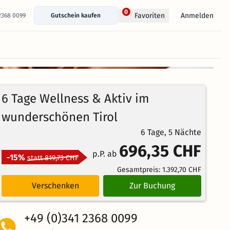
0
Anmelden
Favoriten
 2368 0099
Gutschein kaufen
+ 55 Fotos anzeigen
98%
4.6
58
Echte
/5
6 Tage Wellness & Aktiv im
Bewertungen
Weiterempfehlung
Brillant
wunderschönen Tirol
6 Tage, 5 Nächte
696,35 CHF
p.P. ab
-15%
statt 819,73 CHF
Gesamtpreis:
1.392,70 CHF
Verschenken
Zur Buchung
+49 (0)341 2368 0099