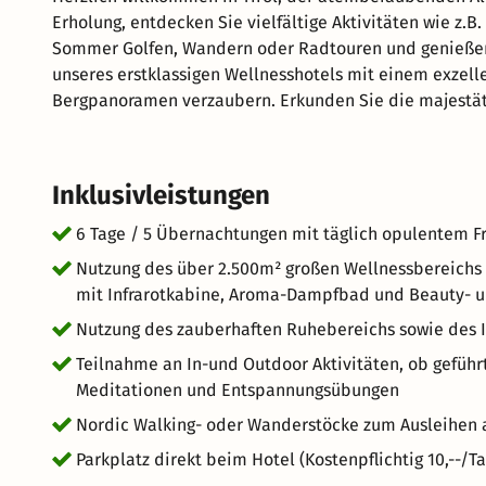
Erholung, entdecken Sie vielfältige Aktivitäten wie z.
Sommer Golfen, Wandern oder Radtouren und genießen S
unseres erstklassigen Wellnesshotels mit einem exzell
Bergpanoramen verzaubern. Erkunden Sie die majestätis
Spezialitäten und regionale Gaumenfreuden kosten. Las
verwöhnen, während Sie malerische Dörfer und historis
Schönheit Tirols und lassen Sie sich von ihr verzauber
Inklusivleistungen
6 Tage / 5 Übernachtungen mit täglich opulentem F
Nutzung des über 2.500m² großen Wellnessbereichs (
mit Infrarotkabine, Aroma-Dampfbad und Beauty- un
Nutzung des zauberhaften Ruhebereichs sowie des I
Teilnahme an In-und Outdoor Aktivitäten, ob gefüh
Meditationen und Entspannungsübungen
Nordic Walking- oder Wanderstöcke zum Ausleihen 
Parkplatz direkt beim Hotel (Kostenpflichtig 10,--/Ta