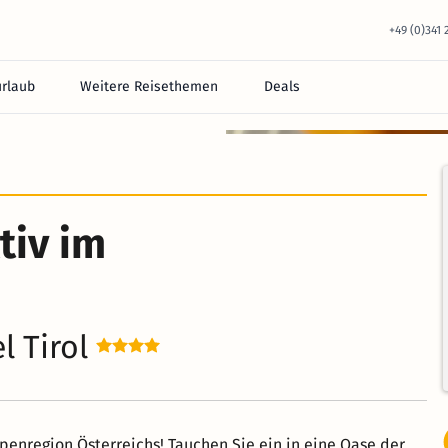
+49 (0)341
urlaub
Weitere Reisethemen
Deals
tiv im
l Tirol
enregion Österreichs! Tauchen Sie ein in eine Oase der