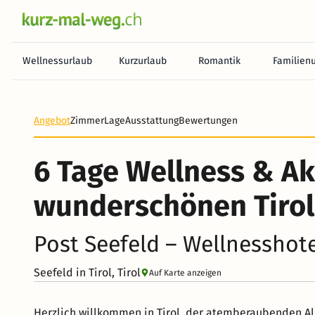
Wellnessurlaub
Kurzurlaub
Romantik
Familien
Angebot
Zimmer
Lage
Ausstattung
Bewertungen
6 Tage Wellness & Ak
wunderschönen Tirol
Post Seefeld – Wellnesshote
Seefeld in Tirol, Tirol
Auf Karte anzeigen
Herzlich willkommen in Tirol, der atemberaubenden Alp