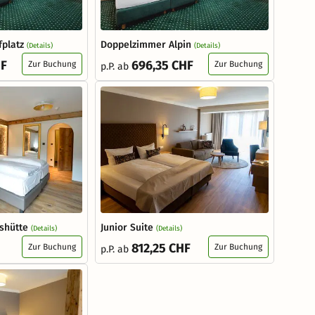
platz
Doppelzimmer Alpin
(Details)
(Details)
HF
696,35 CHF
Zur Buchung
Zur Buchung
p.P. ab
shütte
Junior Suite
(Details)
(Details)
812,25 CHF
Zur Buchung
Zur Buchung
p.P. ab