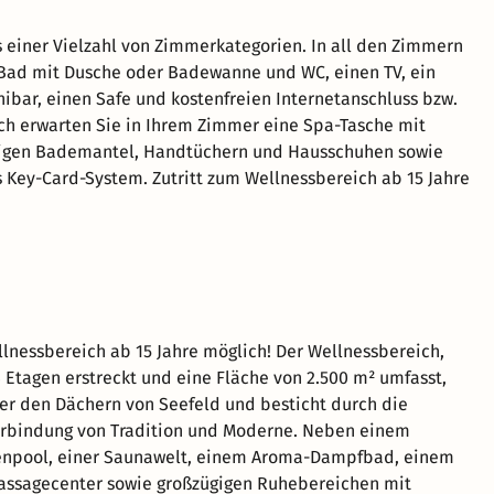
 einer Vielzahl von Zimmerkategorien. In all den Zimmern
 Bad mit Dusche oder Badewanne und WC, einen TV, ein
nibar, einen Safe und kostenfreien Internetanschluss bzw.
ch erwarten Sie in Ihrem Zimmer eine Spa-Tasche mit
igen Bademantel, Handtüchern und Hausschuhen sowie
s Key-Card-System. Zutritt zum Wellnessbereich ab 15 Jahre
llnessbereich ab 15 Jahre möglich! Der Wellnessbereich,
4 Etagen erstreckt und eine Fläche von 2.500 m² umfasst,
er den Dächern von Seefeld und besticht durch die
erbindung von Tradition und Moderne. Neben einem
npool, einer Saunawelt, einem Aroma-Dampfbad, einem
assagecenter sowie großzügigen Ruhebereichen mit