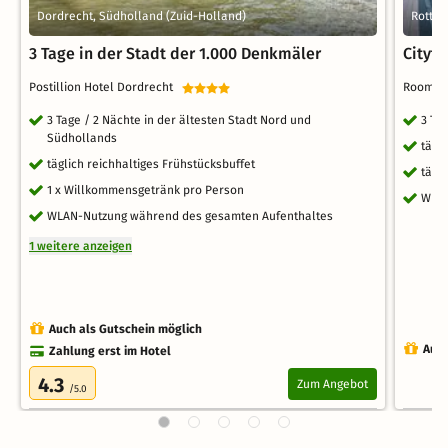
Dordrecht, Südholland (Zuid-Holland)
Rotter
3 Tage in der Stadt der 1.000 Denkmäler
Citytr
Postillion Hotel Dordrecht
Room M
3 Tage / 2 Nächte in der ältesten Stadt Nord und
3 Ta
Südhollands
tägl
täglich reichhaltiges Frühstücksbuffet
tägl
1 x Willkommensgetränk pro Person
WLA
WLAN-Nutzung während des gesamten Aufenthaltes
1 weitere anzeigen
Auch als Gutschein möglich
Auch
Zahlung erst im Hotel
4.3
Zum Angebot
/5.0