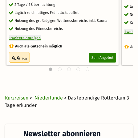
2 Tage / 1 Übernachtung
tägl
täglich reichhaltiges Frühstücksbuffet
Nutz
Nutzung des großzügigen Wellnessbereichs inkl. Sauna
Kusc
Nutzung des Fitnessbereichs
1 weite
1 weitere anzeigen
Auch als Gutschein möglich
Auch
4.4
Zum Angebot
/5.0
Kurzreisen
>
Niederlande
> Das lebendige Rotterdam 3
Tage erkunden
Newsletter abonnieren