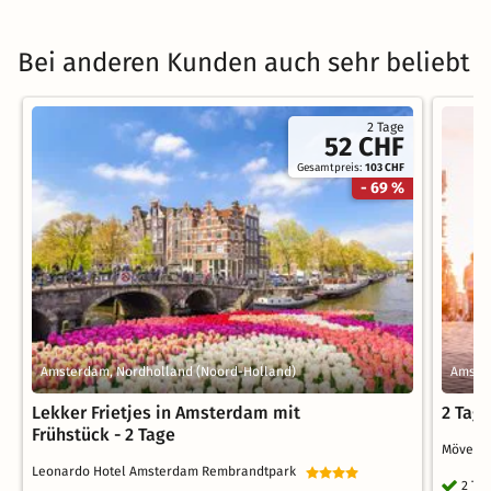
Bei anderen Kunden auch sehr beliebt
2 Tage
52 CHF
Gesamtpreis:
103 CHF
- 69 %
Amsterdam, Nordholland (Noord-Holland)
Amste
Lekker Frietjes in Amsterdam mit
2 Tag
Frühstück - 2 Tage
Mövenpi
Leonardo Hotel Amsterdam Rembrandtpark
2 Ta