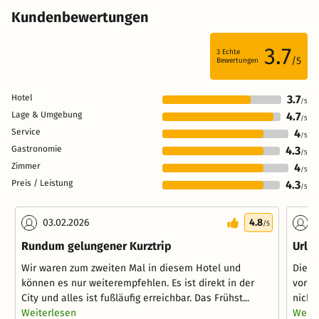
Kundenbewertungen
3.7
3
Echte
/5
Bewertungen
Hotel
3.7
/5
Lage & Umgebung
4.7
/5
Service
4
/5
Gastronomie
4.3
/5
Zimmer
4
/5
Preis / Leistung
4.3
/5
03.02.2026
4.8
1
/5
Rundum gelungener Kurztrip
Urla
Wir waren zum zweiten Mal in diesem Hotel und
Die b
können es nur weiterempfehlen. Es ist direkt in der
vorha
City und alles ist fußläufig erreichbar. Das Frühst...
nicht
Weiterlesen
Weite