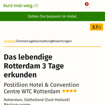
0
+ 10 Fotos
Zahlen Sie bequem im Hotel.
3 Tage
3.7
117 CHF
/5
-28%
Angebot
Zimmer
Lage
Ausstattung
Bewertungen
Das lebendige
Rotterdam 3 Tage
erkunden
Postillion Hotel & Convention
Centre WTC Rotterdam
Rotterdam, Südholland (Zuid-Holland)
Auf Karte anzeigen