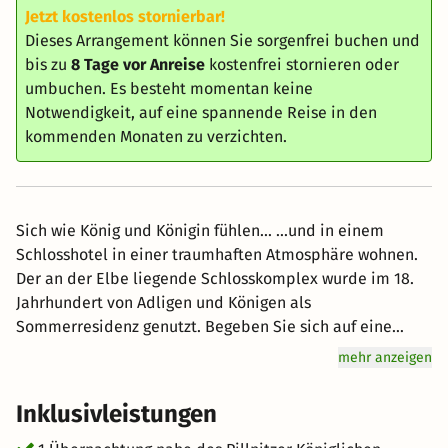
Jetzt kostenlos stornierbar!
Dieses Arrangement können Sie sorgenfrei buchen und
bis zu
8 Tage vor Anreise
kostenfrei stornieren oder
umbuchen. Es besteht momentan keine
Notwendigkeit, auf eine spannende Reise in den
kommenden Monaten zu verzichten.
Sich wie König und Königin fühlen... ...und in einem
Schlosshotel in einer traumhaften Atmosphäre wohnen.
Der an der Elbe liegende Schlosskomplex wurde im 18.
Jahrhundert von Adligen und Königen als
Sommerresidenz genutzt. Begeben Sie sich auf eine
magische Reise in die Vergangenheit. Erfahren Sie mehr
mehr anzeigen
über das Leben am Hofe August des Starken und
versetzen Sie sich in diese glamouröse Zeit zurück. Der
Inklusivleistungen
Schloss & Park Pillnitz laden zum Flanieren und
entdecken ein. Speisen Sie in unserem Kaminrestaurant