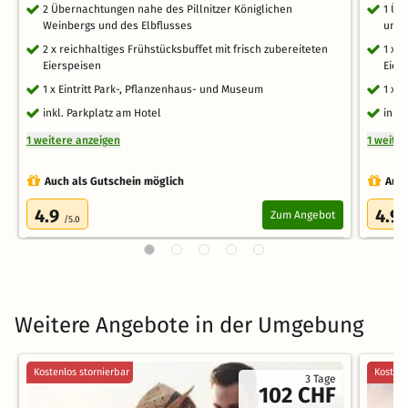
2 Übernachtungen nahe des Pillnitzer Königlichen
1 Üb
Weinbergs und des Elbflusses
und 
2 x reichhaltiges Frühstücksbuffet mit frisch zubereiteten
1 x 
Eierspeisen
Eier
1 x Eintritt Park-, Pflanzenhaus- und Museum
1 x 
inkl. Parkplatz am Hotel
inkl
1 weitere anzeigen
1 weite
Auch als Gutschein möglich
Auch
4.9
4.9
Zum Angebot
/5.0
Weitere Angebote in der Umgebung
Kostenlos stornierbar
Kostenl
3 Tage
102 CHF