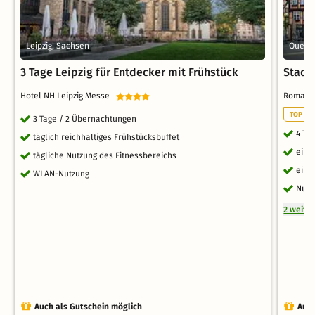
Leipzig, Sachsen
Quedli
3 Tage Leipzig für Entdecker mit Frühstück
Stadtg
Hotel NH Leipzig Messe
Romanti
TOP RO
3 Tage / 2 Übernachtungen
4 Ta
täglich reichhaltiges Frühstücksbuffet
eine
tägliche Nutzung des Fitnessbereichs
ein 
WLAN-Nutzung
Nutz
2 weite
Auch als Gutschein möglich
Auch