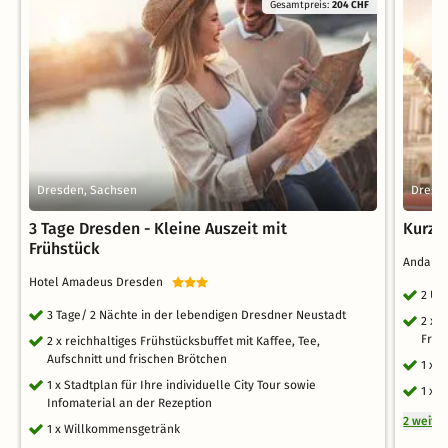
Gesamtpreis:
204 CHF
Dresden, Sachsen
Dresd
3 Tage Dresden - Kleine Auszeit mit
Kurztr
Frühstück
Andant
Hotel Amadeus Dresden
2 Üb
3 Tage/ 2 Nächte in der lebendigen Dresdner Neustadt
2 x 
Früh
2 x reichhaltiges Frühstücksbuffet mit Kaffee, Tee,
Aufschnitt und frischen Brötchen
1 x 
1 x Stadtplan für Ihre individuelle City Tour sowie
1 x S
Infomaterial an der Rezeption
2 weite
1 x Willkommensgetränk