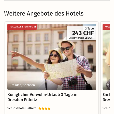
Weitere Angebote des Hotels
Kostenlos stornierbar
Kostenl
3 Tage
243 CHF
Gesamtpreis:
485 CHF
Dresden, Sachsen
Dresd
Königlicher Verwöhn-Urlaub 3 Tage in
Ein k
Dresden Pillnitz
Dresde
Schlosshotel Pillnitz
Schloss