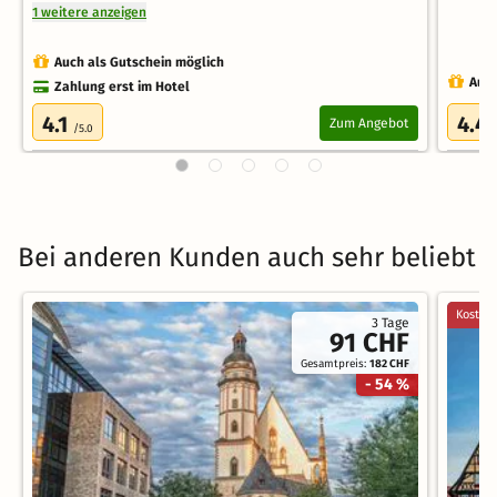
1 weitere anzeigen
Auch als Gutschein möglich
Auch
Zahlung erst im Hotel
4.1
4.4
Zum Angebot
/5.0
Bei anderen Kunden auch sehr beliebt
Kostenl
3 Tage
91 CHF
Gesamtpreis:
182 CHF
- 54 %