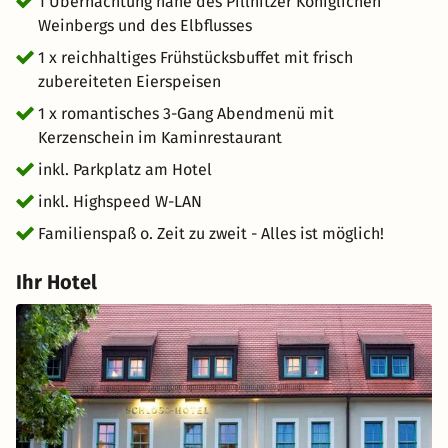
1 Übernachtung nahe des Pillnitzer Königlichen
oder genießen Sie die abendliche Schönheit der
Weinbergs und des Elbflusses
Schlossanlage im Sommer auf unserer Terrasse. Unser
1 x reichhaltiges Frühstücksbuffet mit frisch
Schlosskomplex ist einen Ausflug wert!
zubereiteten Eierspeisen
1 x romantisches 3-Gang Abendmenü mit
Kerzenschein im Kaminrestaurant
inkl. Parkplatz am Hotel
inkl. Highspeed W-LAN
Familienspaß o. Zeit zu zweit - Alles ist möglich!
Ihr Hotel