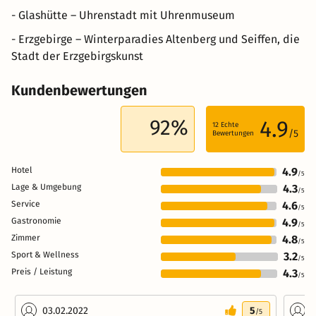
- Glashütte – Uhrenstadt mit Uhrenmuseum
- Erzgebirge – Winterparadies Altenberg und Seiffen, die
Stadt der Erzgebirgskunst
Kundenbewertungen
92%
4.9
12
Echte
/5
Bewertungen
Hotel
4.9
/5
Lage & Umgebung
4.3
/5
Service
4.6
/5
Gastronomie
4.9
/5
Zimmer
4.8
/5
Sport & Wellness
3.2
/5
Preis / Leistung
4.3
/5
03.02.2022
5
0
/5