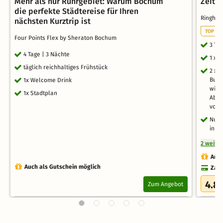
Mehr als nur Ruhrgebiet: Warum Bochum
Zeit z
die perfekte Städtereise für Ihren
Ringhot
nächsten Kurztrip ist
TOP WE
Four Points Flex by Sheraton Bochum
3 Ta
4 Tage | 3 Nächte
1 x 
täglich reichhaltiges Frühstück
2 x 
Buff
1x Welcome Drink
wir 
1x Stadtplan
Abwe
voll
Nutz
inkl
2 weite
Auch
Auch als Gutschein möglich
Zahl
4.8
Zum Angebot