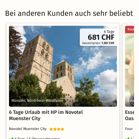
Bei anderen Kunden auch sehr beliebt
Kostenl
6 Tage
681 CHF
Gesamtpreis:
1.361 CHF
Münster, Nordrhein-Westfalen
Essen,
6 Tage Urlaub mit HP im Novotel
Essen
Muenster City
Oasen 
Novotel Muenster City
Four Po
6 Tage / 5 Übernachtungen
4 Ta