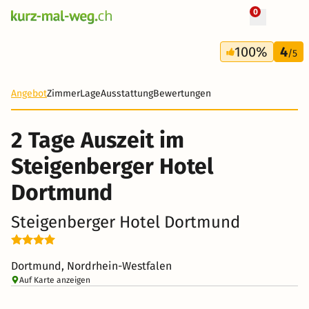
0
+ 35 Fotos
2 Tage
100%
4
69 CHF
/5
-80%
Angebot
Zimmer
Lage
Ausstattung
Bewertungen
2 Tage Auszeit im
Steigenberger Hotel
Dortmund
Steigenberger Hotel Dortmund
Dortmund, Nordrhein-Westfalen
Auf Karte anzeigen