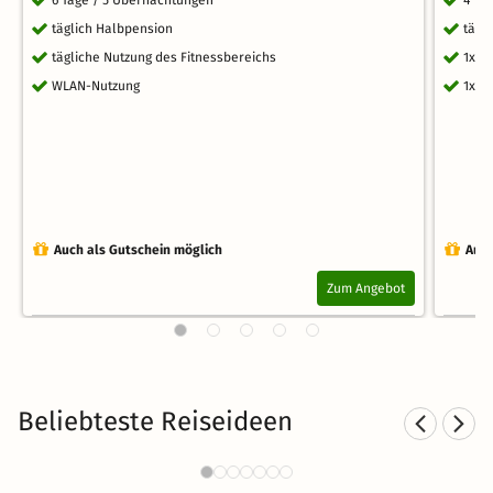
täglich Halbpension
tägl
tägliche Nutzung des Fitnessbereichs
1x W
WLAN-Nutzung
1x S
Auch als Gutschein möglich
Auch
Zum Angebot
Beliebteste Reiseideen
Städtereisen nach NRW
2086 Angebote
19 CHF
ab