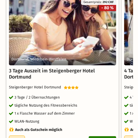
Gesamtpreis:
292 CHF
- 80 %
Dortmund, Nordrhein-Westfalen
Dortm
3 Tage Auszeit im Steigenberger Hotel
4 Tag
Dortmund
Dort
Steigenberger Hotel Dortmund
Steigen
3 Tage / 2 Übernachtungen
4 Ta
tägliche Nutzung des Fitnessbereichs
tägl
1 x Flasche Wasser auf dem Zimmer
1 x 
WLAN-Nutzung
WLA
Auch als Gutschein möglich
Auch