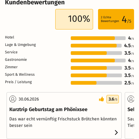
Kundenbewertungen
100%
4
2
Echte
/5
Bewertungen
Hotel
4
/5
Lage & Umgebung
4.5
/5
Service
3.5
/5
Gastronomie
4
/5
Zimmer
3.5
/5
Sport & Wellness
3.5
/5
Preis / Leistung
2.5
/5
30.06.2026
3.6
1
/5
Kurztrip Geburtstag am Phönixsee
Sehr
Das war echt vernünftig Frischstuck Brötchen könnten
Saube
besser sein
Tiefg