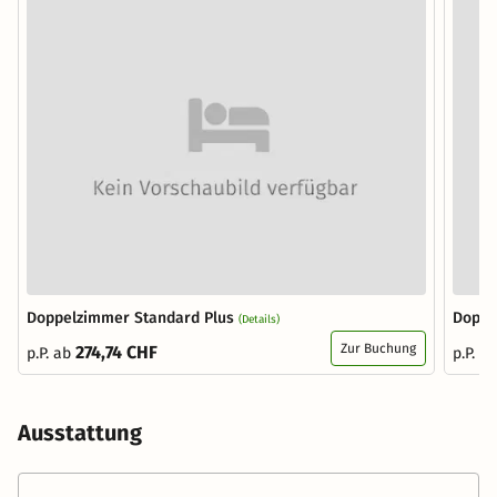
Doppelzimmer Standard Plus
Doppe
(Details)
Zur Buchung
274,74 CHF
p.P. ab
p.P. a
Ausstattung