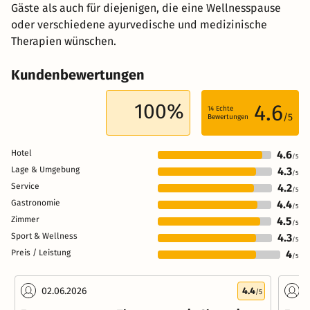
Gäste als auch für diejenigen, die eine Wellnesspause
oder verschiedene ayurvedische und medizinische
Therapien wünschen.
Kundenbewertungen
100%
4.6
14
Echte
/5
Bewertungen
Hotel
4.6
/5
Lage & Umgebung
4.3
/5
Service
4.2
/5
Gastronomie
4.4
/5
Zimmer
4.5
/5
Sport & Wellness
4.3
/5
Preis / Leistung
4
/5
02.06.2026
4.4
2
/5