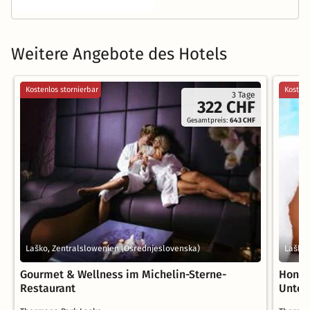
Weitere Angebote des Hotels
Kostenlos stornierbar
Kostenl
3 Tage
322 CHF
Gesamtpreis:
643 CHF
Laško, Zentralslowenien (Osrednjeslovenska)
Laško,
Gourmet & Wellness im Michelin-Sterne-
Honig
Restaurant
Unter