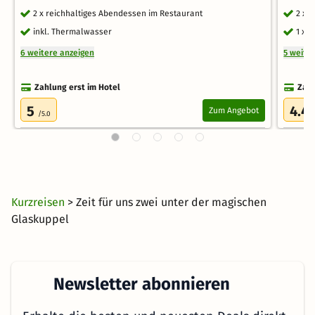
2 x reichhaltiges Abendessen im Restaurant
2 x 
inkl. Thermalwasser
1 x E
6 weitere anzeigen
5 weite
Zahlung erst im Hotel
Zahl
5
4.4
Zum Angebot
/5.0
Kurzreisen
> Zeit für uns zwei unter der magischen
Glaskuppel
Newsletter abonnieren