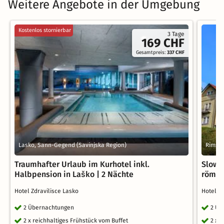
Weitere Angebote in der Umgebung
Kostenlos stornierbar
3 Tage
169 CHF
Gesamtpreis:
337 CHF
Lasko, Sann-Gegend (Savinjska Region)
Rimske
Traumhafter Urlaub im Kurhotel inkl.
Slowe
Halbpension in Laško | 2 Nächte
römisc
Hotel Zdravilisce Lasko
Hotel R
2 Übernachtungen
2 Üb
2 x reichhaltiges Frühstück vom Buffet
2 x 