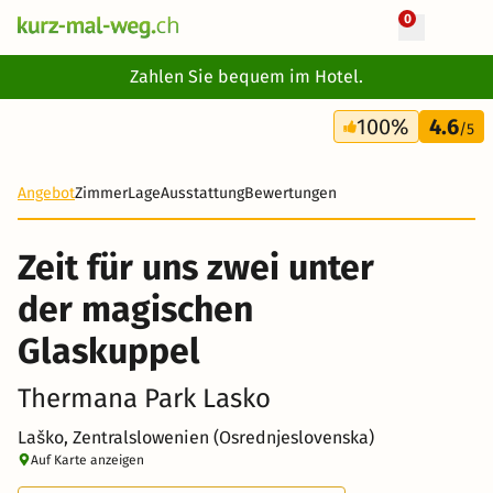
0
+ 32 Fotos
Zahlen Sie bequem im Hotel.
3 Tage
100%
4.6
275 CHF
/5
Angebot
Zimmer
Lage
Ausstattung
Bewertungen
Zeit für uns zwei unter
der magischen
Glaskuppel
Thermana Park Lasko
Laško, Zentralslowenien (Osrednjeslovenska)
Auf Karte anzeigen