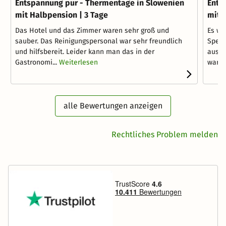
Entspannung pur - Thermentage in Slowenien
Ents
mit Halbpension | 3 Tage
mit 
Das Hotel und das Zimmer waren sehr groß und
Es wa
sauber. Das Reinigungspersonal war sehr freundlich
Speis
und hilfsbereit. Leider kann man das in der
ausre
Gastronomi...
Weiterlesen
warm,
alle Bewertungen anzeigen
Rechtliches Problem melden