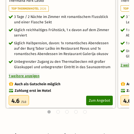
Thermana Park Lasko
Therma
TOP THERMENHOTEL
2026
TOP TH
3 Tage / 2 Nächte im Zimmer mit romantischem Flussblick
3 Ta
und einer Flasche Sekt
Leck
täglich reichhaltiges Frühstück, 1 x davon auf dem Zimmer
1 x 
serviert
Aben
täglich Halbpension, davon: 1x romantisches Abendessen
1 x 
auf der Burg Tabor Laško im Restaurant Pavus und 1x
Unbe
romantisches Abendessen im Restaurant Galerija okusov
Glas
Unbegrenzter Zugang zu den Thermalbecken mit großer
2 weite
Glaskuppel und unbegrenzter Eintritt in das Saunazentrum
1 weitere anzeigen
Auch als Gutschein möglich
Auch
Zahlung erst im Hotel
Zahl
4.6
4.6
Zum Angebot
/5.0