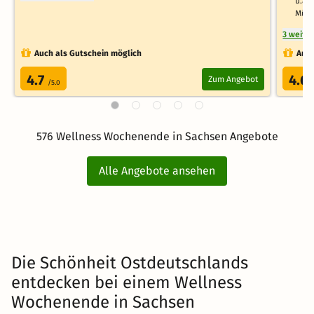
u.a.
Müh
3 weite
Auch als Gutschein möglich
Auch
4.7
4.6
Zum Angebot
/5.0
576 Wellness Wochenende in Sachsen Angebote
Alle Angebote ansehen
Die Schönheit Ostdeutschlands
entdecken bei einem Wellness
Wochenende in Sachsen