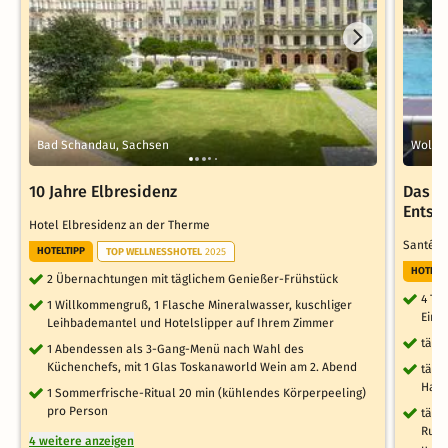
Bad Schandau, Sachsen
Wolken
10 Jahre Elbresidenz
Das k
Entsp
Hotel Elbresidenz an der Therme
Santé 
HOTELTIPP
TOP WELLNESSHOTEL
2025
HOTELT
2 Übernachtungen mit täglichem Genießer-Frühstück
4 Ta
1 Willkommengruß, 1 Flasche Mineralwasser, kuschliger
Einz
Leihbademantel und Hotelslipper auf Ihrem Zimmer
tägl
1 Abendessen als 3-Gang-Menü nach Wahl des
Küchenchefs, mit 1 Glas Toskanaworld Wein am 2. Abend
tägl
Haup
1 Sommerfrische-Ritual 20 min (kühlendes Körperpeeling)
pro Person
tägl
Ruhe
4 weitere anzeigen